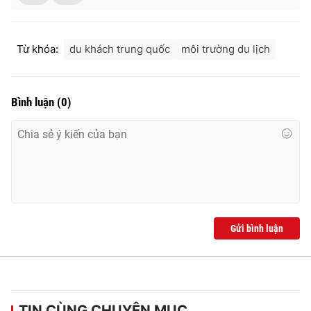
Từ khóa:
du khách trung quốc
môi trường du lịch
THỜI BÁO VTV
Bình luận
(
0
)
Theo dõi báo trên
Cơ quan chủ quản:
Đài Truyền hình Việt Nam
Cơ quan báo chí:
Thời báo VTV
Giấy phép hoạt động báo in và báo điện tử số 483/GP-BTTTT
cấp ngày 29/12/2023
Gửi bình luận
Tổng Biên tập:
Vũ Thanh Thủy
Phó Tổng Biên tập:
Nguyễn Thị Mỹ Hạnh, Phạm Quốc Thắng,
Nguyễn Trọng Ninh
Tổng đài VTV:
024.38 355 931 - 024.38 355 932
TIN CÙNG CHUYÊN MỤC