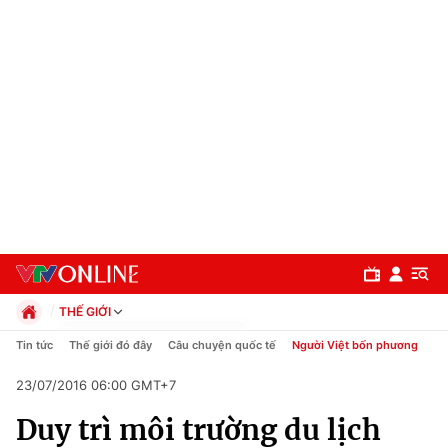
THẾ GIỚI
Chính trị
Tin tức
Thế giới đó đây
Câu chuyện quốc tế
Người Việt bốn phương
Xã hội
23/07/2016 06:00 GMT+7
Pháp luật
Chuyên mục
Kinh tế
Duy trì môi trường du lịch
Thể thao