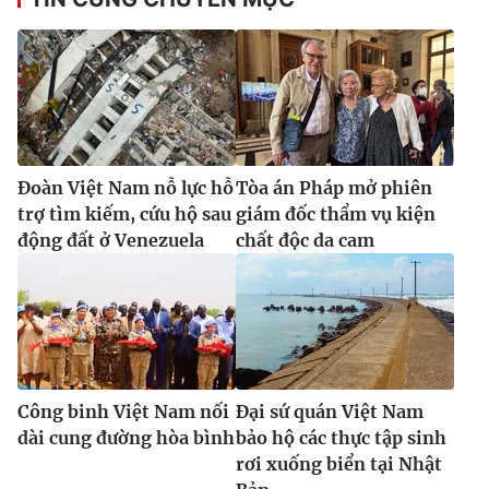
Ðiện thoại Thời báo VTV:
024.66 897 897
Email:
toasoan@vtv.vn
Liên hệ quảng cáo:
024-7300.7108
Đoàn Việt Nam nỗ lực hỗ
Tòa án Pháp mở phiên
trợ tìm kiếm, cứu hộ sau
giám đốc thẩm vụ kiện
động đất ở Venezuela
chất độc da cam
® Cấm sao chép dưới mọi hình thức nếu không có sự chấp
thuận bằng văn bản. Ghi rõ nguồn VTV.vn khi phát hành lại
Công binh Việt Nam nối
Đại sứ quán Việt Nam
thông tin từ website này.
dài cung đường hòa bình
bảo hộ các thực tập sinh
rơi xuống biển tại Nhật