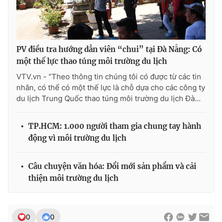
Photo
Infographic
Video
Shorts video
PV điều tra hướng dẫn viên “chui” tại Đà Nẵng: Có
một thế lực thao túng môi trường du lịch
VTV Money
VTV Thể thao
VTV.vn - “Theo thông tin chúng tôi có được từ các tin
nhắn, có thể có một thế lực là chỗ dựa cho các công ty
du lịch Trung Quốc thao túng môi trường du lịch Đà...
VTV Sức khoẻ
Bất động sản
TP.HCM: 1.000 người tham gia chung tay hành
Thị trường 24h
Tấm lòng Việt
động vì môi trường du lịch
VTV4
Vươn mình bằng AI
Câu chuyện văn hóa: Đổi mới sản phẩm và cải
thiện môi trường du lịch
VTV9
VTV8
Liên hệ tòa soạn
English
0
0