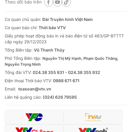
Theo dõi báo trên
Cơ quan chủ quản:
Đài Truyền hình Việt Nam
Cơ quan báo chí:
Thời báo VTV
Giấy phép hoạt động báo in và báo điện tử số 483/GP-BTTTT
cấp ngày 29/12/2023
Tổng Biên tập:
Vũ Thanh Thủy
Phó Tổng Biên tập:
Nguyễn Thị Mỹ Hạnh, Phạm Quốc Thắng,
Nguyễn Trọng Ninh
Tổng đài VTV:
024.38 355 931 - 024.38 355 932
Ðiện thoại Thời báo VTV:
0988 671 671
Email:
toasoan@vtv.vn
Liên hệ quảng cáo:
(024) 626 79595