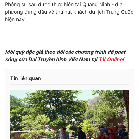
Phim VTV
Phóng sự sau được thực hiện tại Quảng Ninh - địa
Giải trí
phương đứng đầu về thu hút khách du lịch Trung Quốc
Hậu trường
hiện nay.
Điện ảnh
Đời sống
Nhân vật
Âm nhạc
Du lịch
Khán giả
Giáo dục
Sao
Làm đẹp
Giải sao mai
Mời quý độc giả theo dõi các chương trình đã phát
Tuyển sinh
sóng của Đài Truyền hình Việt Nam tại
TV Online
!
Công nghệ
Chất lượng cuộc sống
Học trực tuyến
Hitech Công nghệ tương lai
Tin liên quan
Giao lưu trực tuyến
Sản phẩm
Lịch phát sóng
Thị trường
Tư vấn
Chuyên mục khác
Emagazine
Podcast