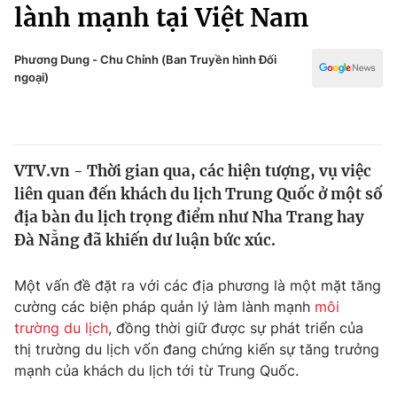
Chính trị
lành mạnh tại Việt Nam
Truyền hình
Văn hóa - Giải trí
Xã hội
Phương Dung - Chu Chỉnh (Ban Truyền hình Đối
Y tế
ngoại)
Đời sống
Pháp luật
Công nghệ
Giáo dục
Y tế
VTV.vn - Thời gian qua, các hiện tượng, vụ việc
liên quan đến khách du lịch Trung Quốc ở một số
Thế giới
địa bàn du lịch trọng điểm như Nha Trang hay
Đà Nẵng đã khiến dư luận bức xúc.
Tin tức
Kinh tế
Thế giới đó đây
Một vấn đề đặt ra với các địa phương là một mặt tăng
Tài chính
cường các biện pháp quản lý làm lành mạnh
môi
Dữ liệu và đời sống
Câu chuyện quốc tế
trường du lịch
, đồng thời giữ được sự phát triển của
Thị trường
thị trường du lịch vốn đang chứng kiến sự tăng trưởng
Truyền hình
Góc doanh nghiệp
mạnh của khách du lịch tới từ Trung Quốc.