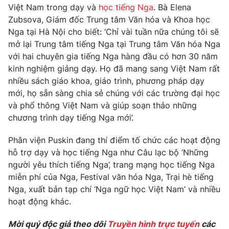
Việt Nam trong dạy và
học tiếng Nga
. Bà Elena
Photo
Infographic
Zubsova, Giám đốc Trung tâm Văn hóa và Khoa học
Nga tại Hà Nội cho biết: ‘Chỉ vài tuần nữa chúng tôi sẽ
mở lại Trung tâm tiếng Nga tại Trung tâm Văn hóa Nga
Video
Shorts video
với hai chuyên gia tiếng Nga hàng đầu có hơn 30 năm
kinh nghiệm giảng dạy. Họ đã mang sang Việt Nam rất
VTV Money
VTV Thể thao
nhiều sách giáo khoa, giáo trình, phương pháp dạy
mới, họ sẵn sàng chia sẻ chúng với các trường đại học
VTV Sức khoẻ
và phổ thông Việt Nam và giúp soạn thảo những
Bất động sản
chương trình dạy tiếng Nga mới’.
Thị trường 24h
Tấm lòng Việt
Phân viện Puskin đang thí điểm tố chức các hoạt động
hỗ trợ dạy và học tiếng Nga như Câu lạc bộ ‘Những
VTV4
người yêu thích tiếng Nga’, trang mạng học tiếng Nga
Vươn mình bằng AI
miễn phí của Nga, Festival văn hóa Nga, Trại hè tiếng
Nga, xuất bản tạp chí ‘Nga ngữ học Việt Nam’ và nhiều
VTV9
VTV8
hoạt động khác.
Liên hệ tòa soạn
Mời quý độc giả theo dõi
Truyền hình trực tuyến
English
các