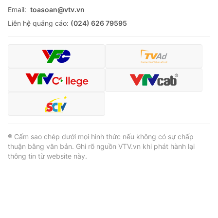
Email:
toasoan@vtv.vn
Liên hệ quảng cáo:
(024) 626 79595
® Cấm sao chép dưới mọi hình thức nếu không có sự chấp
thuận bằng văn bản. Ghi rõ nguồn VTV.vn khi phát hành lại
thông tin từ website này.