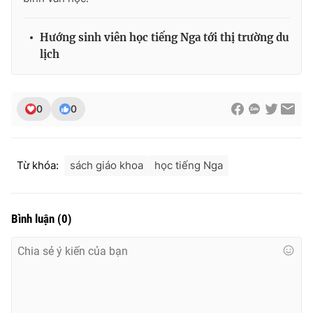
Ðiện thoại Thời báo VTV:
024.66 897 897
Email:
toasoan@vtv.vn
Hướng sinh viên học tiếng Nga tới thị trường du
Liên hệ quảng cáo:
024-7300.7108
lịch
0
0
Từ khóa:
sách giáo khoa
học tiếng Nga
Bình luận
(
0
)
® Cấm sao chép dưới mọi hình thức nếu không có sự chấp
thuận bằng văn bản. Ghi rõ nguồn VTV.vn khi phát hành lại
thông tin từ website này.