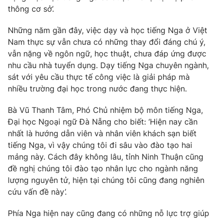
Phim VTV
thông cơ sở’.
Giải trí
Hậu trường
Những năm gần đây, việc dạy và học tiếng Nga ở Việt
Điện ảnh
Đời sống
Nhân vật
Nam thực sự vẫn chưa có những thay đổi đáng chú ý,
Âm nhạc
vẫn nặng về ngôn ngữ, học thuật, chưa đáp ứng được
Du lịch
Khán giả
nhu cầu nhà tuyển dụng. Dạy tiếng Nga chuyên ngành,
Giáo dục
Sao
sát với yêu cầu thực tế công việc là giải pháp mà
Làm đẹp
Giải sao mai
Tuyển sinh
nhiều trường đại học trong nước đang thực hiện.
Công nghệ
Chất lượng cuộc sống
Học trực tuyến
Bà Vũ Thanh Tâm, Phó Chủ nhiệm bộ môn tiếng Nga,
Hitech Công nghệ tương lai
Đại học Ngoại ngữ Đà Nẵng cho biết: ‘Hiện nay cần
Giao lưu trực tuyến
nhất là hướng dẫn viên và nhân viên khách sạn biết
Sản phẩm
tiếng Nga, vì vậy chúng tôi đi sâu vào đào tạo hai
Lịch phát sóng
Thị trường
mảng này. Cách đây không lâu, tỉnh Ninh Thuận cũng
đề nghị chúng tôi đào tạo nhân lực cho ngành năng
Tư vấn
lượng nguyên tử, hiện tại chúng tôi cũng đang nghiên
Chuyên mục khác
cứu vấn đề này’.
Emagazine
Podcast
Phía Nga hiện nay cũng đang có những nỗ lực trợ giúp