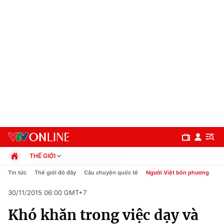
THẾ GIỚI
Chính trị
Tin tức
Thế giới đó đây
Câu chuyện quốc tế
Người Việt bốn phương
Xã hội
30/11/2015 06:00 GMT+7
Pháp luật
Chuyên mục
Kinh tế
Khó khăn trong việc dạy và
Thể thao