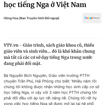
Chính trị
học tiếng Nga ở Việt Nam
Truyền hình
Văn hóa - Giải trí
Xã hội
Y tế
Hồng Hoa (Ban Truyền hình Đối ngoại)
Đời sống
Pháp luật
Công nghệ
Giáo dục
Y tế
VTV.vn - Giáo trình, sách giáo khoa cũ, thiếu
giáo viên và sinh viên... đó là khó khăn chung
Thế giới
mà tất cả các cơ sở dạy tiếng Nga trong nước
đang phải đối mặt.
Tin tức
Kinh tế
Thế giới đó đây
Bà Nguyễn Bích Nguyên, Giáo viên trường PTTH
Tài chính
chuyên Trần Phú, Hải Phòng cho biết: ‘Nhiều năm rồi
Dữ liệu và đời sống
Câu chuyện quốc tế
chúng tôi không được nhận những học sinh cấp cơ sở
Thị trường
học tiếng Nga, vì vậy với 3 năm học PTTH chúng tôi
Truyền hình
Góc doanh nghiệp
phải đối đầu với áp lực rất nặng nề. Chúng tôi rất hy
vọng việc học tiếng Nga sẽ được mở lại tại hệ phổ