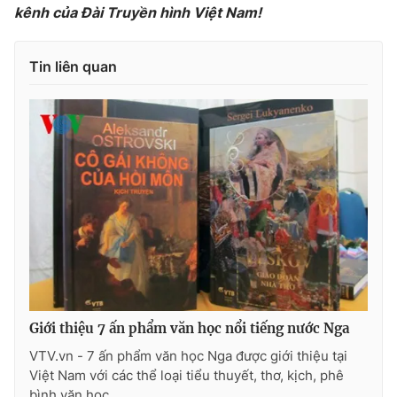
kênh của Đài Truyền hình Việt Nam!
Tin liên quan
THỜI BÁO VTV
Theo dõi báo trên
Cơ quan chủ quản:
Đài Truyền hình Việt Nam
Cơ quan báo chí:
Thời báo VTV
Giấy phép hoạt động báo in và báo điện tử số 483/GP-BTTTT
cấp ngày 29/12/2023
Tổng Biên tập:
Vũ Thanh Thủy
Giới thiệu 7 ấn phẩm văn học nổi tiếng nước Nga
Phó Tổng Biên tập:
Nguyễn Thị Mỹ Hạnh, Phạm Quốc Thắng,
VTV.vn - 7 ấn phẩm văn học Nga được giới thiệu tại
Nguyễn Trọng Ninh
Việt Nam với các thể loại tiểu thuyết, thơ, kịch, phê
Tổng đài VTV:
024.38 355 931 - 024.38 355 932
bình văn học.