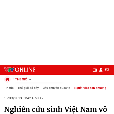
THẾ GIỚI
Chính trị
Tin tức
Thế giới đó đây
Câu chuyện quốc tế
Người Việt bốn phương
Xã hội
13/03/2018 11:42 GMT+7
Pháp luật
Chuyên mục
Kinh tế
Nghiên cứu sinh Việt Nam vô
Thể thao