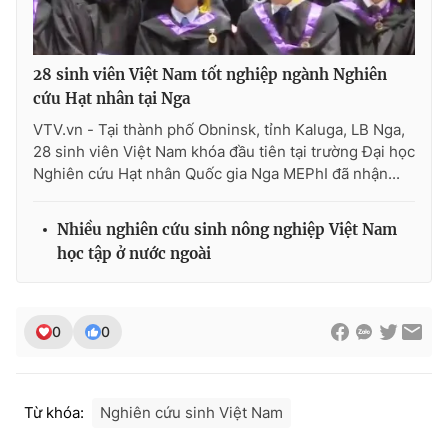
28 sinh viên Việt Nam tốt nghiệp ngành Nghiên
THỜI BÁO VTV
cứu Hạt nhân tại Nga
VTV.vn - Tại thành phố Obninsk, tỉnh Kaluga, LB Nga,
28 sinh viên Việt Nam khóa đầu tiên tại trường Đại học
Nghiên cứu Hạt nhân Quốc gia Nga MEPhI đã nhận...
Theo dõi báo trên
Nhiều nghiên cứu sinh nông nghiệp Việt Nam
Cơ quan chủ quản:
Đài Truyền hình Việt Nam
học tập ở nước ngoài
Cơ quan báo chí:
Thời báo VTV
Giấy phép hoạt động báo in và báo điện tử số 483/GP-BTTTT
cấp ngày 29/12/2023
0
0
Tổng Biên tập:
Vũ Thanh Thủy
Phó Tổng Biên tập:
Nguyễn Thị Mỹ Hạnh, Phạm Quốc Thắng,
Nguyễn Trọng Ninh
Từ khóa:
Nghiên cứu sinh Việt Nam
Tổng đài VTV:
024.38 355 931 - 024.38 355 932