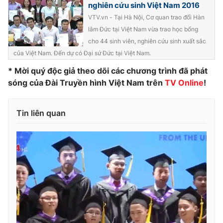
nghiên cứu sinh Việt Nam 2016
Photo
Infographic
VTV.vn - Tại Hà Nội, Cơ quan trao đổi Hàn
lâm Đức tại Việt Nam vừa trao học bổng
cho 44 sinh viên, nghiên cứu sinh xuất sắc
Video
Shorts video
của Việt Nam. Đến dự có Đại sứ Đức tại Việt Nam.
* Mời quý độc giả theo dõi các chương trình đã phát
VTV Money
VTV Thể thao
sóng của Đài Truyền hình Việt Nam trên
TV Online
!
VTV Sức khoẻ
Bất động sản
Tin liên quan
Thị trường 24h
Tấm lòng Việt
VTV4
Vươn mình bằng AI
VTV9
VTV8
Liên hệ tòa soạn
English