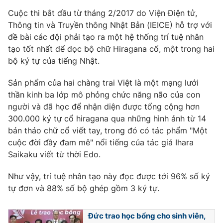
Phim VTV
Giải trí
Cuộc thi bắt đầu từ tháng 2/2017 do Viện Điện tử,
Hậu trường
Thông tin và Truyền thông Nhật Bản (IEICE) hỗ trợ với
Điện ảnh
đề bài các đội phải tạo ra một hệ thống trí tuệ nhân
Đời sống
Nhân vật
tạo tốt nhất để đọc bộ chữ Hiragana cổ, một trong hai
Âm nhạc
Du lịch
bộ ký tự của tiếng Nhật.
Khán giả
Giáo dục
Sao
Làm đẹp
Giải sao mai
Sản phẩm của hai chàng trai Việt là một mạng lưới
Tuyển sinh
thần kinh ba lớp mô phỏng chức năng não của con
Công nghệ
Chất lượng cuộc sống
người và đã học để nhận diện được tổng cộng hơn
Học trực tuyến
Hitech Công nghệ tương lai
300.000 ký tự cổ hiragana qua những hình ảnh từ 14
Giao lưu trực tuyến
bản thảo chữ cổ viết tay, trong đó có tác phẩm "Một
Sản phẩm
cuộc đời đầy đam mê" nổi tiếng của tác giả Ihara
Saikaku viết từ thời Edo.
Lịch phát sóng
Thị trường
Như vậy, trí tuệ nhân tạo này đọc được tới 96% số ký
Tư vấn
tự đơn và 88% số bộ ghép gồm 3 ký tự.
Chuyên mục khác
Emagazine
Podcast
Đức trao học bổng cho sinh viên,