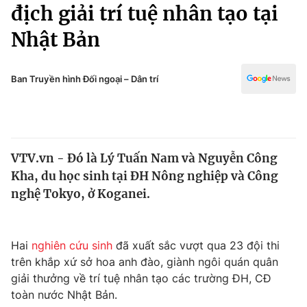
Chính trị
địch giải trí tuệ nhân tạo tại
Truyền hình
Nhật Bản
Văn hóa - Giải trí
Xã hội
Y tế
Đời sống
Ban Truyền hình Đối ngoại – Dân trí
Pháp luật
Công nghệ
Giáo dục
Y tế
VTV.vn - Đó là Lý Tuấn Nam và Nguyễn Công
Thế giới
Kha, du học sinh tại ĐH Nông nghiệp và Công
Tin tức
nghệ Tokyo, ở Koganei.
Kinh tế
Thế giới đó đây
Tài chính
Dữ liệu và đời sống
Hai
nghiên cứu sinh
đã xuất sắc vượt qua 23 đội thi
Câu chuyện quốc tế
Thị trường
trên khắp xứ sở hoa anh đào, giành ngôi quán quân
giải thưởng về trí tuệ nhân tạo các trường ĐH, CĐ
Truyền hình
Góc doanh nghiệp
toàn nước Nhật Bản.