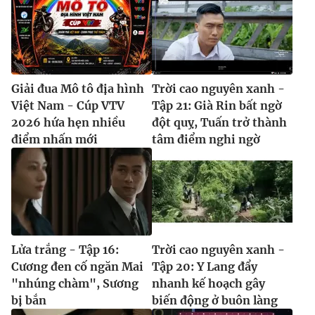
Giải đua Mô tô địa hình
Trời cao nguyên xanh -
Việt Nam - Cúp VTV
Tập 21: Già Rin bất ngờ
2026 hứa hẹn nhiều
đột quỵ, Tuấn trở thành
điểm nhấn mới
tâm điểm nghi ngờ
Lửa trắng - Tập 16:
Trời cao nguyên xanh -
Cương đen cố ngăn Mai
Tập 20: Y Lang đẩy
"nhúng chàm", Sương
nhanh kế hoạch gây
bị bắn
biến động ở buôn làng