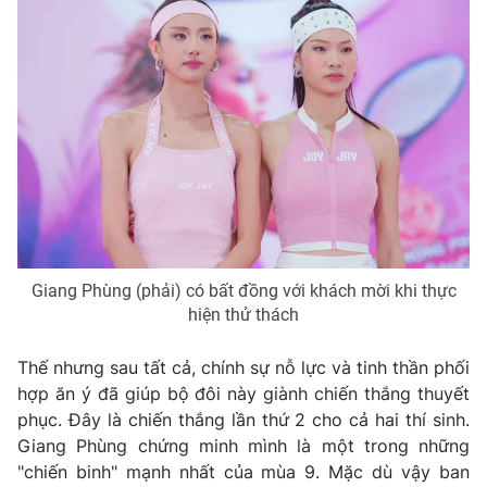
Ðiện thoại Thời báo VTV:
024.66 897 897
Email:
toasoan@vtv.vn
Liên hệ quảng cáo:
024-7300.7108
Giang Phùng (phải) có bất đồng với khách mời khi thực
hiện thử thách
Thế nhưng sau tất cả, chính sự nỗ lực và tinh thần phối
® Cấm sao chép dưới mọi hình thức nếu không có sự chấp
hợp ăn ý đã giúp bộ đôi này giành chiến thắng thuyết
thuận bằng văn bản. Ghi rõ nguồn VTV.vn khi phát hành lại
phục. Đây là chiến thắng lần thứ 2 cho cả hai thí sinh.
thông tin từ website này.
Giang Phùng chứng minh mình là một trong những
"chiến binh" mạnh nhất của mùa 9. Mặc dù vậy ban