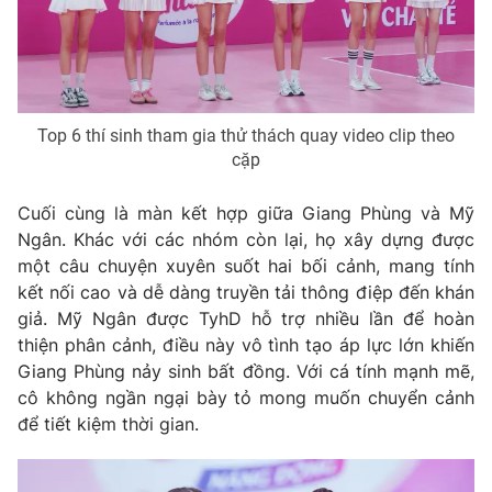
THỜI BÁO VTV
Top 6 thí sinh tham gia thử thách quay video clip theo
cặp
Theo dõi báo trên
Cuối cùng là màn kết hợp giữa Giang Phùng và Mỹ
Ngân. Khác với các nhóm còn lại, họ xây dựng được
một câu chuyện xuyên suốt hai bối cảnh, mang tính
Cơ quan chủ quản:
Đài Truyền hình Việt Nam
kết nối cao và dễ dàng truyền tải thông điệp đến khán
Cơ quan báo chí:
Thời báo VTV
giả. Mỹ Ngân được TyhD hỗ trợ nhiều lần để hoàn
Giấy phép hoạt động báo in và báo điện tử số 483/GP-BTTTT
thiện phân cảnh, điều này vô tình tạo áp lực lớn khiến
cấp ngày 29/12/2023
Giang Phùng nảy sinh bất đồng. Với cá tính mạnh mẽ,
Tổng Biên tập:
Vũ Thanh Thủy
cô không ngần ngại bày tỏ mong muốn chuyển cảnh
Phó Tổng Biên tập:
Nguyễn Thị Mỹ Hạnh, Phạm Quốc Thắng,
để tiết kiệm thời gian.
Nguyễn Trọng Ninh
Tổng đài VTV:
024.38 355 931 - 024.38 355 932