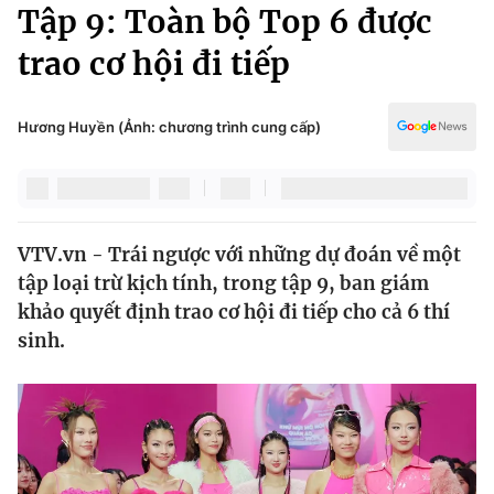
Chính trị
Tập 9: Toàn bộ Top 6 được
Truyền hình
trao cơ hội đi tiếp
Văn hóa - Giải trí
Xã hội
Y tế
Đời sống
Hương Huyền (Ảnh: chương trình cung cấp)
Pháp luật
Công nghệ
Giáo dục
Y tế
VTV.vn - Trái ngược với những dự đoán về một
Thế giới
tập loại trừ kịch tính, trong tập 9, ban giám
Tin tức
khảo quyết định trao cơ hội đi tiếp cho cả 6 thí
Kinh tế
sinh.
Thế giới đó đây
Tài chính
Dữ liệu và đời sống
Câu chuyện quốc tế
Thị trường
Truyền hình
Góc doanh nghiệp