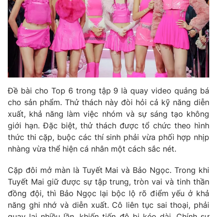
Phim VTV
Giải trí
Hậu trường
Điện ảnh
Đời sống
Nhân vật
Âm nhạc
Du lịch
Khán giả
Giáo dục
Sao
Làm đẹp
Giải sao mai
Tuyển sinh
Đề bài cho Top 6 trong tập 9 là quay video quảng bá
Công nghệ
Chất lượng cuộc sống
cho sản phẩm. Thử thách này đòi hỏi cả kỹ năng diễn
Học trực tuyến
xuất, khả năng làm việc nhóm và sự sáng tạo không
Hitech Công nghệ tương lai
Giao lưu trực tuyến
giới hạn. Đặc biệt, thử thách được tổ chức theo hình
Sản phẩm
thức thi cặp, buộc các thí sinh phải vừa phối hợp nhịp
nhàng vừa thể hiện cá nhân một cách sắc nét.
Lịch phát sóng
Thị trường
Cặp đôi mở màn là Tuyết Mai và Bảo Ngọc. Trong khi
Tư vấn
Tuyết Mai giữ được sự tập trung, tròn vai và tinh thần
Chuyên mục khác
đồng đội, thì Bảo Ngọc lại bộc lộ rõ điểm yếu ở khả
Emagazine
Podcast
năng ghi nhớ và diễn xuất. Cô liên tục sai thoại, phải
quay lại nhiều lần, khiến tiến độ bị kéo dài. Chính sự