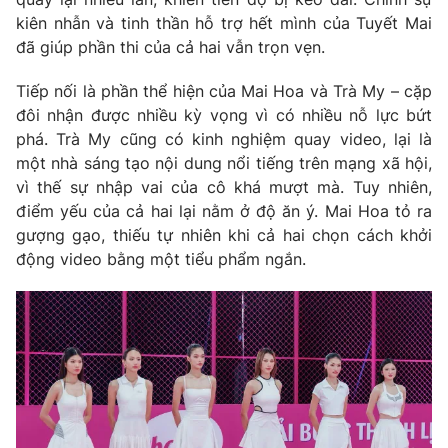
kiên nhẫn và tinh thần hỗ trợ hết mình của Tuyết Mai
Photo
Infographic
đã giúp phần thi của cả hai vẫn trọn vẹn.
Video
Shorts video
Tiếp nối là phần thể hiện của Mai Hoa và Trà My – cặp
đôi nhận được nhiều kỳ vọng vì có nhiều nỗ lực bứt
phá. Trà My cũng có kinh nghiệm quay video, lại là
VTV Money
VTV Thể thao
một nhà sáng tạo nội dung nổi tiếng trên mạng xã hội,
vì thế sự nhập vai của cô khá mượt mà. Tuy nhiên,
VTV Sức khoẻ
Bất động sản
điểm yếu của cả hai lại nằm ở độ ăn ý. Mai Hoa tỏ ra
gượng gạo, thiếu tự nhiên khi cả hai chọn cách khởi
động video bằng một tiểu phẩm ngắn.
Thị trường 24h
Tấm lòng Việt
VTV4
Vươn mình bằng AI
VTV9
VTV8
Liên hệ tòa soạn
English