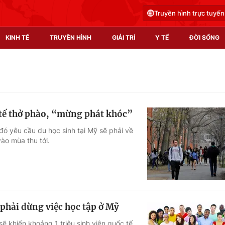
Truyền hình trực tuyến
KINH TẾ
TRUYỀN HÌNH
GIẢI TRÍ
Y TẾ
ĐỜI SỐNG
Pháp luật
Y tế
Truyền hình
Multimedia
c tế thở phào, “mừng phát khóc”
Phim VTV
Video
 đó yêu cầu du học sinh tại Mỹ sẽ phải về
ào mùa thu tới.
Hậu trường
Shorts video
Nhân vật
Podcast
Khán giả
EMagazine
Giải sao mai
Photo
 phải dừng việc học tập ở Mỹ
Infographic
ẽ khiến khoảng 1 triệu sinh viên quốc tế