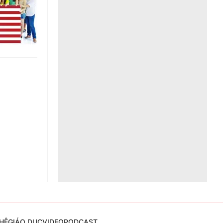
Liên hệ toà soạn
hệ tương lai
HỆ
GIÁO DỤC
VIDEO
PODCAST