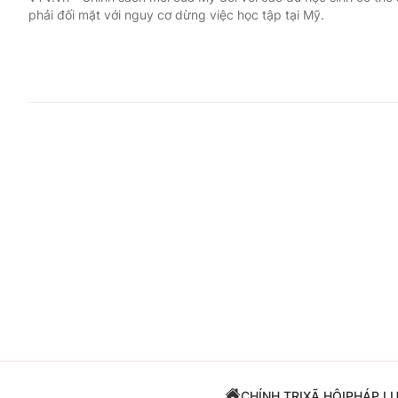
phải đối mặt với nguy cơ dừng việc học tập tại Mỹ.
Giải trí
Đời sống
Điện ảnh
Du lịch
Âm nhạc
Làm đẹp
Sao
Chất lượng cuộc sốn
CHÍNH TRỊ
XÃ HỘI
PHÁP L