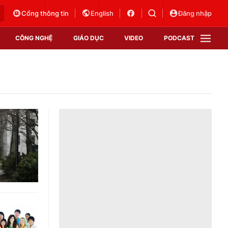
Cổng thông tin
English
Đăng nhập
CÔNG NGHỆ
GIÁO DỤC
VIDEO
PODCAST
VTV Money
VTV Thể thao
VTV Sức khoẻ
Bất động sản
Thị trường 24h
Tấm lòng Việt
Vươn mình bằng AI
VTV4
VTV8
VTV9
Lịch phát sóng
Giao lưu trực tuyến
Sự kiện