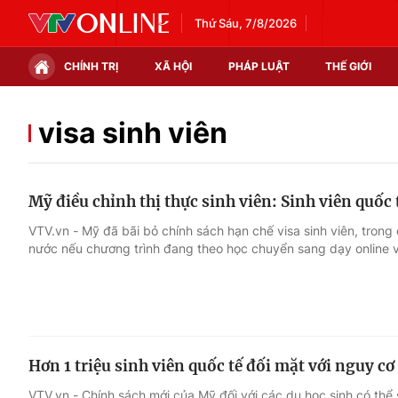
Thứ Sáu, 7/8/2026
CHÍNH TRỊ
XÃ HỘI
PHÁP LUẬT
THẾ GIỚI
Chính trị
Xã hội
visa sinh viên
Thế giới
Kinh tế
Mỹ điều chỉnh thị thực sinh viên: Sinh viên quố
Tin tức
Tài chính
VTV.vn - Mỹ đã bãi bỏ chính sách hạn chế visa sinh viên, trong
nước nếu chương trình đang theo học chuyển sang dạy online v
Thế giới đó đây
Thị trường
Câu chuyện quốc tế
Góc doanh nghiệp
Dữ liệu và đời sống
Hơn 1 triệu sinh viên quốc tế đối mặt với nguy cơ
VTV.vn - Chính sách mới của Mỹ đối với các du học sinh có thể s