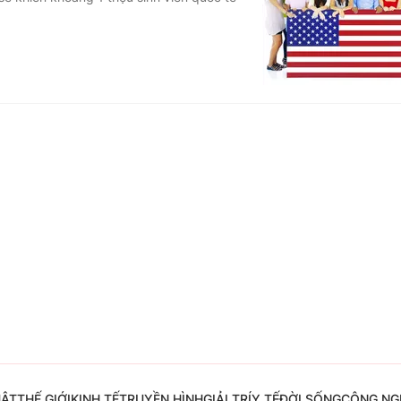
Góc ảnh
Giáo dục
Công nghệ
Tuyển sinh
Hitech Công ng
Học trực tuyến
Sản phẩm
g
Thị trường
Tư vấn
UẬT
THẾ GIỚI
KINH TẾ
TRUYỀN HÌNH
GIẢI TRÍ
Y TẾ
ĐỜI SỐNG
CÔNG NG