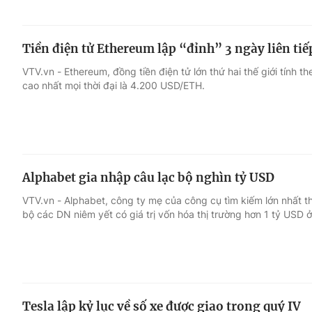
Tiền điện tử Ethereum lập “đỉnh” 3 ngày liên tiế
VTV.vn - Ethereum, đồng tiền điện tử lớn thứ hai thế giới tính t
cao nhất mọi thời đại là 4.200 USD/ETH.
Alphabet gia nhập câu lạc bộ nghìn tỷ USD
VTV.vn - Alphabet, công ty mẹ của công cụ tìm kiếm lớn nhất th
bộ các DN niêm yết có giá trị vốn hóa thị trường hơn 1 tỷ USD ở
Tesla lập kỷ lục về số xe được giao trong quý IV