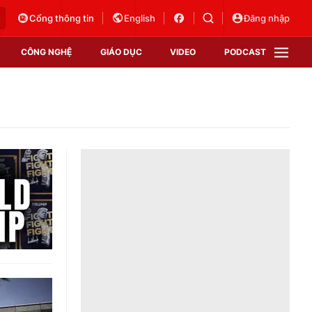
Cổng thông tin
English
Đăng nhập
CÔNG NGHỆ
GIÁO DỤC
VIDEO
PODCAST
VTV Money
VTV Thể thao
VTV Sức khoẻ
Bất động sản
Thị trường 24h
Tấm lòng Việt
Vươn mình bằng AI
VTV4
VTV8
VTV9
Lịch phát sóng
Giao lưu trực tuyến
Sự kiện