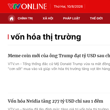
Thứ Hai, 10/8/2026
CHÍNH TRỊ
XÃ HỘI
PHÁP LUẬT
THẾ GIỚI
Chính trị
Xã hội
vốn hóa thị trường
Thế giới
Kinh tế
Meme coin mới của ông Trump đạt tỷ USD sau c
Tin tức
Tài chính
VTV.vn - Tổng thống đắc cử Mỹ Donald Trump vừa ra mắt đồng t
"cơn sốt" mua vào và giúp vốn hóa thị trường tăng vọt lên hàng
Thế giới đó đây
Thị trường
Câu chuyện quốc tế
Góc doanh nghiệp
Dữ liệu và đời sống
Vốn hóa Nvidia tăng 277 tỷ USD chỉ sau 1 đêm
VTV.vn - Nvidia đã lập đỉnh mức tăng giá trị vốn hóa thị trường