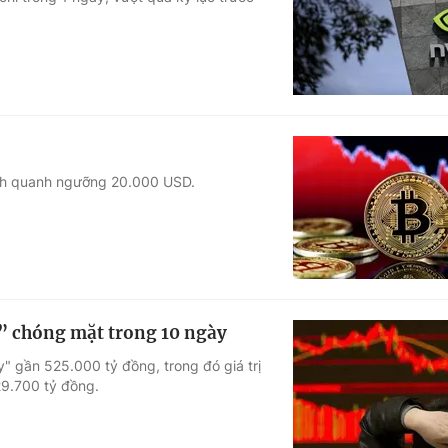
Góc ảnh
Giáo dục
Công nghệ
Tuyển sinh
Hitech Công ng
Học trực tuyến
Sản phẩm
dịch quanh ngưỡng 20.000 USD.
g
Thị trường
Tư vấn
i” chóng mặt trong 10 ngày
y" gần 525.000 tỷ đồng, trong đó giá trị
29.700 tỷ đồng.