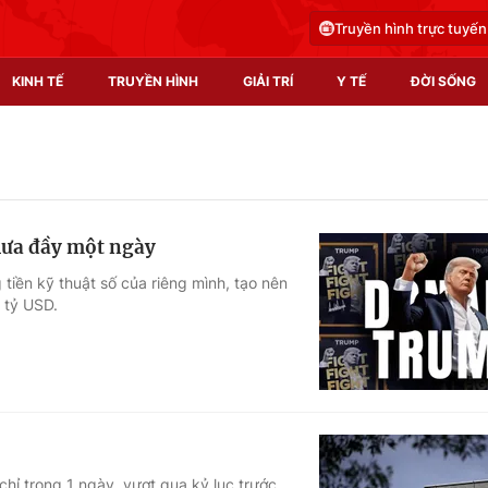
Truyền hình trực tuyến
KINH TẾ
TRUYỀN HÌNH
GIẢI TRÍ
Y TẾ
ĐỜI SỐNG
Pháp luật
Y tế
Truyền hình
Multimedia
hưa đầy một ngày
Phim VTV
Video
iền kỹ thuật số của riêng mình, tạo nên
 tỷ USD.
Hậu trường
Shorts video
Nhân vật
Podcast
Khán giả
EMagazine
Giải sao mai
Photo
Infographic
 chỉ trong 1 ngày, vượt qua kỷ lục trước