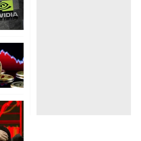
Liên hệ toà soạn
hệ tương lai