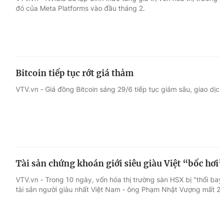
đó của Meta Platforms vào đầu tháng 2.
Giải trí
Đời sống
Điện ảnh
Du lịch
Bitcoin tiếp tục rớt giá thảm
Âm nhạc
Làm đẹp
VTV.vn - Giá đồng Bitcoin sáng 29/6 tiếp tục giảm sâu, giao 
Sao
Chất lượng cuộc sốn
Tài sản chứng khoán giới siêu giàu Việt “bốc hơ
VTV.vn - Trong 10 ngày, vốn hóa thị trường sàn HSX bị "thổi ba
tài sản người giàu nhất Việt Nam - ông Phạm Nhật Vượng mất 