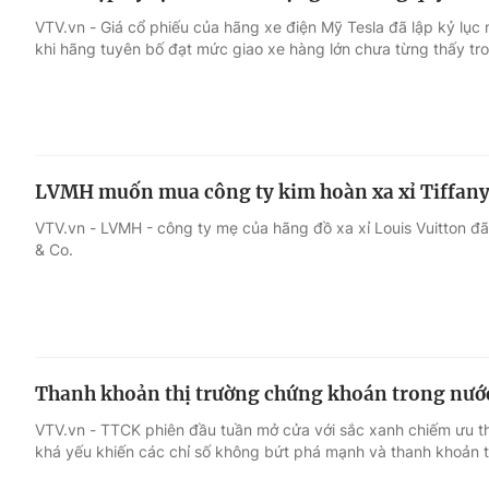
VTV.vn - Giá cổ phiếu của hãng xe điện Mỹ Tesla đã lập kỷ lục 
khi hãng tuyên bố đạt mức giao xe hàng lớn chưa từng thấy tr
LVMH muốn mua công ty kim hoàn xa xỉ Tiffany
VTV.vn - LVMH - công ty mẹ của hãng đồ xa xỉ Louis Vuitton đã
& Co.
Thanh khoản thị trường chứng khoán trong nước
VTV.vn - TTCK phiên đầu tuần mở cửa với sắc xanh chiếm ưu th
khá yếu khiến các chỉ số không bứt phá mạnh và thanh khoản t