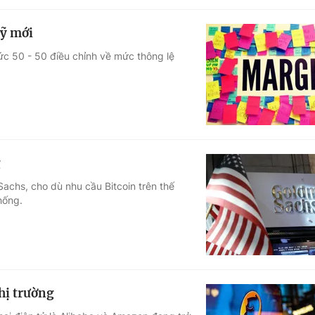
uỹ mới
ức 50 - 50 điều chỉnh về mức thông lệ
g
chs, cho dù nhu cầu Bitcoin trên thế
hống.
hị trường