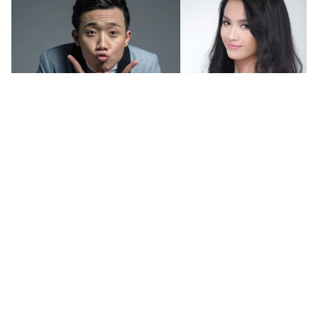
Tin mới
Video
Live
Emagazine
Trang chủ
VTV Awards 2016: Noo Phước Thịnh sẽ
hát hit của Trọng Hiếu
VTV.vn - HLV của Giọng hát Việt nhí 2016 sẽ hát lại
bản hit đình đám Em là bà nội của anh của Trọng Hiếu
- Quán quân Vietnam Idol 2015, trong đêm trao giải...