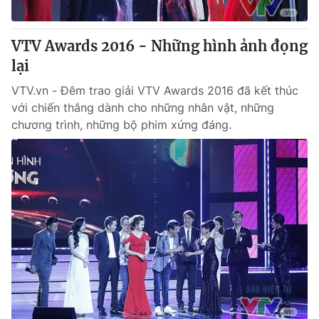
® Cấm sao chép dưới mọi hình thức nếu không có sự chấp
VTV Awards 2016 - Những hình ảnh đọng
thuận bằng văn bản. Ghi rõ nguồn VTV.vn khi phát hành lại
lại
thông tin từ website này.
VTV.vn - Đêm trao giải VTV Awards 2016 đã kết thúc
với chiến thắng dành cho những nhân vật, những
chương trình, những bộ phim xứng đáng.