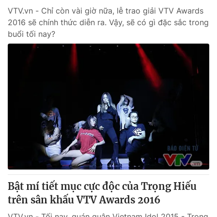
VTV.vn - Chỉ còn vài giờ nữa, lễ trao giải VTV Awards
2016 sẽ chính thức diễn ra. Vậy, sẽ có gì đặc sắc trong
buổi tối nay?
Bật mí tiết mục cực độc của Trọng Hiếu
trên sân khấu VTV Awards 2016
VTV.vn - Tối nay, quán quân Vietnam Idol 2015 - Trong