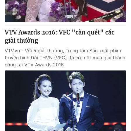
Thị trường 24h
Tấm lòng Việt
VTV4
Vươn mình bằng AI
VTV Awards 2016: VFC "càn quét" các
VTV9
VTV8
giải thưởng
VTV.vn - Với 5 giải thưởng, Trung tâm Sản xuất phim
Liên hệ tòa soạn
English
truyền hình Đài THVN (VFC) đã có một mùa giải thành
công tại VTV Awards 2016.
THỜI BÁO VTV
Theo dõi báo trên
Cơ quan chủ quản:
Đài Truyền hình Việt Nam
Cơ quan báo chí:
Thời báo VTV