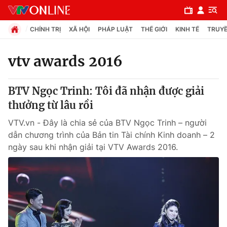
CHÍNH TRỊ
XÃ HỘI
PHÁP LUẬT
THẾ GIỚI
KINH TẾ
TRUYỀ
vtv awards 2016
Chuyên mục
BTV Ngọc Trinh: Tôi đã nhận được giải
Chính trị
thưởng từ lâu rồi
VTV.vn - Đây là chia sẻ của BTV Ngọc Trinh – người
Xã hội
dẫn chương trình của Bản tin Tài chính Kinh doanh – 2
ngày sau khi nhận giải tại VTV Awards 2016.
Pháp luật
Y tế
Thế giới