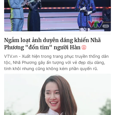
Tin tức
Kinh tế
Thế giới đó đây
Tài chính
Dữ liệu và đời sống
Câu chuyện quốc tế
Thị trường
Ngắm loạt ảnh duyên dáng khiến Nhã
Truyền hình
Góc doanh nghiệp
Phương "đốn tim" người Hàn
Phim VTV
Giải trí
VTV.vn - Xuất hiện trong trang phục truyền thống dân
Hậu trường
tộc, Nhã Phương gây ấn tượng với vẻ đẹp dịu dàng,
Điện ảnh
tinh khôi nhưng cũng không kém phần quyến rũ.
Đời sống
Nhân vật
Âm nhạc
Du lịch
Khán giả
Giáo dục
Sao
Làm đẹp
Giải sao mai
Tuyển sinh
Công nghệ
Chất lượng cuộc sống
Học trực tuyến
Hitech Công nghệ tương lai