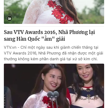
Giao lưu trực tuyến
Sản phẩm
Lịch phát sóng
Thị trường
Tư vấn
Sau VTV Awards 2016, Nhã Phương lại
Chuyên mục khác
sang Hàn Quốc "ẵm" giải
Emagazine
Podcast
VTV.vn - Chỉ một ngày sau khi giành chiến thắng tại
VTV Awards 2016, Nhã Phương đã nhận được một giải
Photo
Infographic
thưởng không kém phần danh giá tại xứ sở kim chi.
Video
Shorts video
VTV Money
VTV Thể thao
VTV Sức khoẻ
Bất động sản