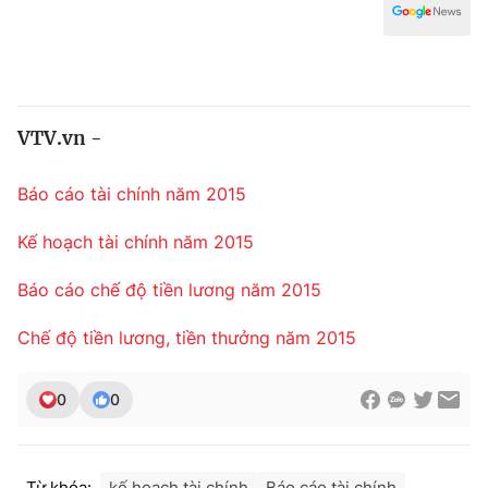
Chính trị
Truyền hình
Văn hóa - Giải trí
Xã hội
Y tế
Đời sống
Pháp luật
VTV.vn -
Công nghệ
Giáo dục
Báo cáo tài chính năm 2015
Y tế
Kế hoạch tài chính năm 2015
Thế giới
Báo cáo chế độ tiền lương năm 2015
Tin tức
Kinh tế
Chế độ tiền lương, tiền thưởng năm 2015
Thế giới đó đây
Tài chính
Dữ liệu và đời sống
Câu chuyện quốc tế
0
0
Thị trường
Truyền hình
Góc doanh nghiệp
Từ khóa:
kế hoạch tài chính
Báo cáo tài chính