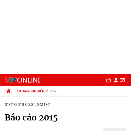
DOANH NGHIỆP VTV
Chính trị
01/11/2016 00:35 GMT+7
Xã hội
Báo cáo 2015
Pháp luật
Chuyên mục
Kinh tế
Thể thao