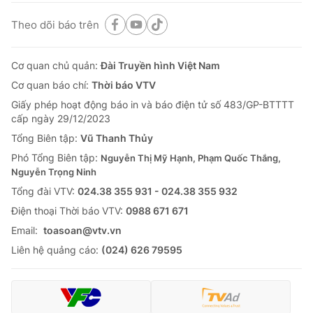
Theo dõi báo trên
Cơ quan chủ quản:
Đài Truyền hình Việt Nam
THỜI BÁO VTV
Cơ quan báo chí:
Thời báo VTV
Giấy phép hoạt động báo in và báo điện tử số 483/GP-BTTTT
cấp ngày 29/12/2023
Theo dõi báo trên
Tổng Biên tập:
Vũ Thanh Thủy
Phó Tổng Biên tập:
Nguyễn Thị Mỹ Hạnh, Phạm Quốc Thắng,
Nguyễn Trọng Ninh
Cơ quan chủ quản:
Đài Truyền hình Việt Nam
Tổng đài VTV:
024.38 355 931 - 024.38 355 932
Cơ quan báo chí:
Thời báo VTV
Ðiện thoại Thời báo VTV:
0988 671 671
Giấy phép hoạt động báo in và báo điện tử số 483/GP-BTTTT
cấp ngày 29/12/2023
Email:
toasoan@vtv.vn
Tổng Biên tập:
Vũ Thanh Thủy
Liên hệ quảng cáo:
(024) 626 79595
Phó Tổng Biên tập:
Nguyễn Thị Mỹ Hạnh, Phạm Quốc Thắng,
Nguyễn Trọng Ninh
Tổng đài VTV:
024.38 355 931 - 024.38 355 932