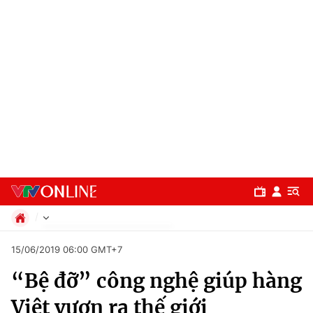
Chính trị
15/06/2019 06:00 GMT+7
Xã hội
“Bệ đỡ” công nghệ giúp hàng
Pháp luật
Chuyên mục
Kinh tế
Việt vươn ra thế giới
Thể thao