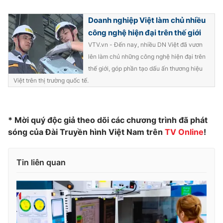
Photo
Infographic
Doanh nghiệp Việt làm chủ nhiều
công nghệ hiện đại trên thế giới
Video
Shorts video
VTV.vn - Đến nay, nhiều DN Việt đã vươn
lên làm chủ những công nghệ hiện đại trên
thế giới, góp phần tạo dấu ấn thương hiệu
VTV Money
VTV Thể thao
Việt trên thị trường quốc tế.
VTV Sức khoẻ
Bất động sản
* Mời quý độc giả theo dõi các chương trình đã phát
Thị trường 24h
Tấm lòng Việt
sóng của Đài Truyền hình Việt Nam trên
TV Online
!
VTV4
Vươn mình bằng AI
Tin liên quan
VTV9
VTV8
Liên hệ tòa soạn
English