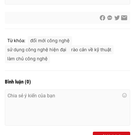
Ðiện thoại Thời báo VTV:
024.66 897 897
Email:
toasoan@vtv.vn
Liên hệ quảng cáo:
024-7300.7108
Từ khóa:
đổi mới công nghệ
sử dụng công nghệ hiện đại
rào cản về kỹ thuật
làm chủ công nghệ
Bình luận
(
0
)
® Cấm sao chép dưới mọi hình thức nếu không có sự chấp
thuận bằng văn bản. Ghi rõ nguồn VTV.vn khi phát hành lại
thông tin từ website này.