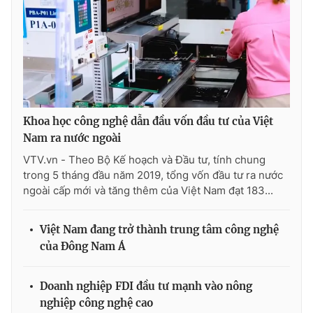
THỜI BÁO VTV
Khoa học công nghệ dẫn đầu vốn đầu tư của Việt
Theo dõi báo trên
Nam ra nước ngoài
VTV.vn - Theo Bộ Kế hoạch và Đầu tư, tính chung
trong 5 tháng đầu năm 2019, tổng vốn đầu tư ra nước
Cơ quan chủ quản:
Đài Truyền hình Việt Nam
ngoài cấp mới và tăng thêm của Việt Nam đạt 183...
Cơ quan báo chí:
Thời báo VTV
Giấy phép hoạt động báo in và báo điện tử số 483/GP-BTTTT
cấp ngày 29/12/2023
Việt Nam đang trở thành trung tâm công nghệ
của Đông Nam Á
Tổng Biên tập:
Vũ Thanh Thủy
Phó Tổng Biên tập:
Nguyễn Thị Mỹ Hạnh, Phạm Quốc Thắng,
Nguyễn Trọng Ninh
Doanh nghiệp FDI đầu tư mạnh vào nông
Tổng đài VTV:
024.38 355 931 - 024.38 355 932
nghiệp công nghệ cao