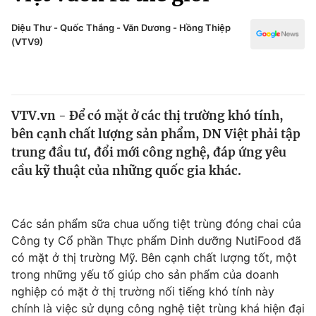
Chính trị
Truyền hình
Diệu Thư - Quốc Thắng - Văn Dương - Hồng Thiệp
Văn hóa - Giải trí
(VTV9)
Xã hội
Y tế
Đời sống
Pháp luật
Công nghệ
Giáo dục
VTV.vn - Để có mặt ở các thị trường khó tính,
Y tế
bên cạnh chất lượng sản phẩm, DN Việt phải tập
trung đầu tư, đổi mới công nghệ, đáp ứng yêu
Thế giới
cầu kỹ thuật của những quốc gia khác.
Tin tức
Kinh tế
Các sản phẩm sữa chua uống tiệt trùng đóng chai của
Thế giới đó đây
Tài chính
Công ty Cổ phần Thực phẩm Dinh dưỡng NutiFood đã
Dữ liệu và đời sống
Câu chuyện quốc tế
có mặt ở thị trường Mỹ. Bên cạnh chất lượng tốt, một
Thị trường
trong những yếu tố giúp cho sản phẩm của doanh
Truyền hình
nghiệp có mặt ở thị trường nối tiếng khó tính này
Góc doanh nghiệp
chính là việc sử dụng công nghệ tiệt trùng khá hiện đại