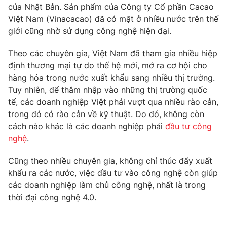
Phim VTV
của Nhật Bản. Sản phẩm của Công ty Cổ phần Cacao
Giải trí
Việt Nam (Vinacacao) đã có mặt ở nhiều nước trên thế
Hậu trường
giới cũng nhờ sử dụng công nghệ hiện đại.
Điện ảnh
Đời sống
Nhân vật
Âm nhạc
Theo các chuyên gia, Việt Nam đã tham gia nhiều hiệp
Du lịch
Khán giả
định thương mại tự do thế hệ mới, mở ra cơ hội cho
Giáo dục
Sao
hàng hóa trong nước xuất khẩu sang nhiều thị trường.
Làm đẹp
Giải sao mai
Tuy nhiên, để thâm nhập vào những thị trường quốc
Tuyển sinh
Công nghệ
Chất lượng cuộc sống
tế, các doanh nghiệp Việt phải vượt qua nhiều rào cản,
Học trực tuyến
trong đó có rào cản về kỹ thuật. Do đó, không còn
Hitech Công nghệ tương lai
cách nào khác là các doanh nghiệp phải
đầu tư công
Giao lưu trực tuyến
nghệ
.
Sản phẩm
Lịch phát sóng
Thị trường
Cũng theo nhiều chuyên gia, không chỉ thúc đẩy xuất
khẩu ra các nước, việc đầu tư vào công nghệ còn giúp
Tư vấn
các doanh nghiệp làm chủ công nghệ, nhất là trong
Chuyên mục khác
thời đại công nghệ 4.0.
Emagazine
Podcast