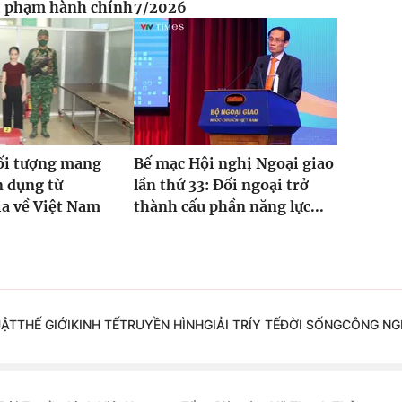
i phạm hành chính
7/2026
ối tượng mang
Bế mạc Hội nghị Ngoại giao
n dụng từ
lần thứ 33: Đối ngoại trở
a về Việt Nam
thành cấu phần năng lực...
UẬT
THẾ GIỚI
KINH TẾ
TRUYỀN HÌNH
GIẢI TRÍ
Y TẾ
ĐỜI SỐNG
CÔNG NG