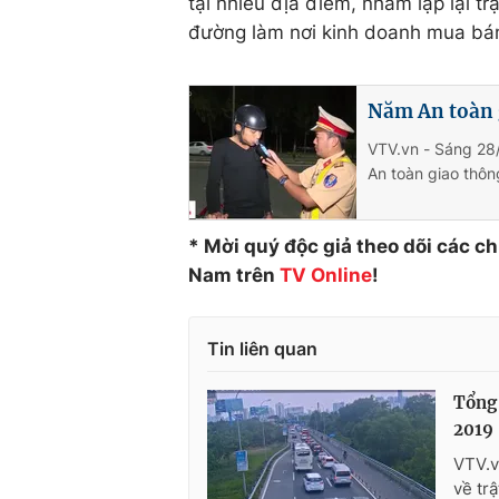
tại nhiều địa điểm, nhằm lập lại trậ
đường làm nơi kinh doanh mua bán
Năm An toàn g
VTV.vn - Sáng 28
An toàn giao thôn
* Mời quý độc giả theo dõi các c
Nam trên
TV Online
!
Tin liên quan
Tổng 
2019
VTV.v
về trậ