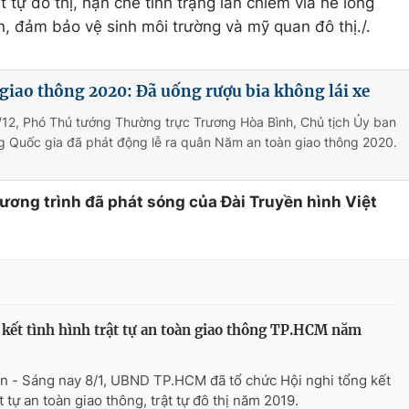
t tự đô thị, hạn chế tình trạng lấn chiếm vỉa hè lòng
, đảm bảo vệ sinh môi trường và mỹ quan đô thị./.
iao thông 2020: Đã uống rượu bia không lái xe
/12, Phó Thủ tướng Thường trực Trương Hòa Bình, Chủ tịch Ủy ban
g Quốc gia đã phát động lễ ra quân Năm an toàn giao thông 2020.
hương trình đã phát sóng của Đài Truyền hình Việt
kết tình hình trật tự an toàn giao thông TP.HCM năm
n - Sáng nay 8/1, UBND TP.HCM đã tổ chức Hội nghi tổng kết
t tự an toàn giao thông, trật tự đô thị năm 2019.