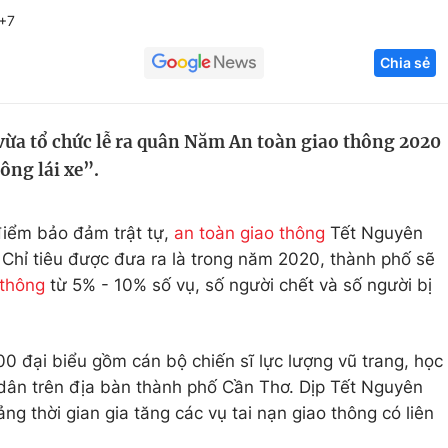
+7
Góc ảnh
Chia sẻ
Giáo dục
Công nghệ
Tuyển sinh
Hitech Công ng
vừa tổ chức lễ ra quân Năm An toàn giao thông 2020
ông lái xe”.
Học trực tuyến
Sản phẩm
g
Thị trường
điểm bảo đảm trật tự,
an toàn giao thông
Tết Nguyên
Tư vấn
Chỉ tiêu được đưa ra là trong năm 2020, thành phố sẽ
 thông
từ 5% - 10% số vụ, số người chết và số người bị
0 đại biểu gồm cán bộ chiến sĩ lực lượng vũ trang, học
 dân trên địa bàn thành phố Cần Thơ. Dịp Tết Nguyên
 thời gian gia tăng các vụ tai nạn giao thông có liên