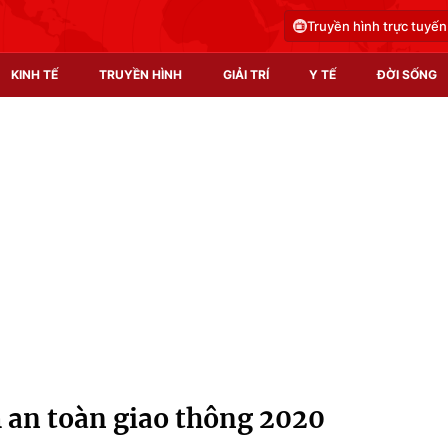
Truyền hình trực tuyến
KINH TẾ
TRUYỀN HÌNH
GIẢI TRÍ
Y TẾ
ĐỜI SỐNG
Pháp luật
Y tế
Truyền hình
Multimedia
Phim VTV
Video
Hậu trường
Shorts video
Nhân vật
Podcast
Khán giả
EMagazine
Giải sao mai
Photo
 an toàn giao thông 2020
Infographic