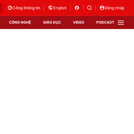
Cổng thông tin
English
Đăng nhập
CÔNG NGHỆ
GIÁO DỤC
VIDEO
PODCAST
VTV Money
VTV Thể thao
VTV Sức khoẻ
Bất động sản
Thị trường 24h
Tấm lòng Việt
Vươn mình bằng AI
VTV4
VTV8
VTV9
Lịch phát sóng
Giao lưu trực tuyến
Sự kiện