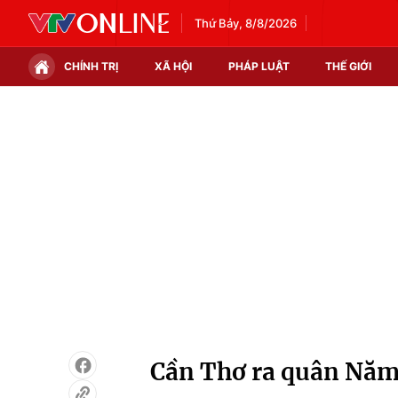
Thứ Bảy, 8/8/2026
CHÍNH TRỊ
XÃ HỘI
PHÁP LUẬT
THẾ GIỚI
Chính trị
Xã hội
Thế giới
Kinh tế
Tin tức
Tài chính
Thế giới đó đây
Thị trường
Câu chuyện quốc tế
Góc doanh nghiệp
Dữ liệu và đời sống
Cần Thơ ra quân Năm