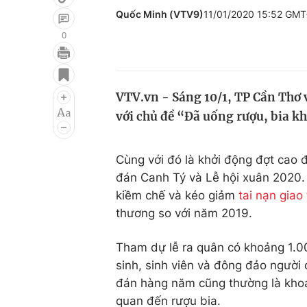
Quốc Minh (VTV9)
11/01/2020 15:52 GMT
0
Giải trí
Đời sống
Điện ảnh
Du lịch
VTV.vn - Sáng 10/1, TP Cần Thơ 
với chủ đề “Đã uống rượu, bia kh
Âm nhạc
Làm đẹp
Sao
Chất lượng cuộc sốn
Cùng với đó là khởi động đợt cao 
đán Canh Tý và Lễ hội xuân 2020. 
kiềm chế và kéo giảm
tai nạn giao
thương so với năm 2019.
Tham dự lễ ra quân có khoảng 1.00
sinh, sinh viên và đông đảo người
đán hàng năm cũng thường là khoảng
quan đến rượu bia.