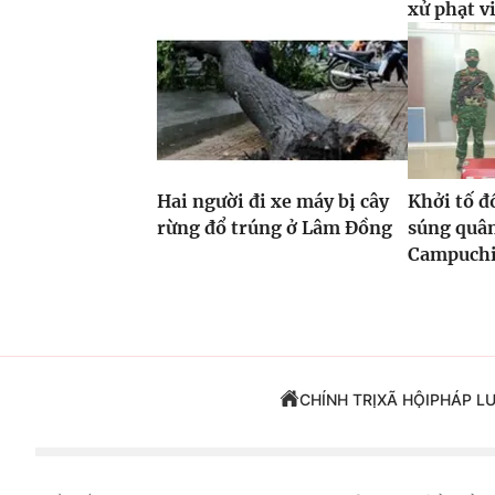
xử phạt v
Hai người đi xe máy bị cây
Khởi tố đ
rừng đổ trúng ở Lâm Đồng
súng quâ
Campuchi
CHÍNH TRỊ
XÃ HỘI
PHÁP L