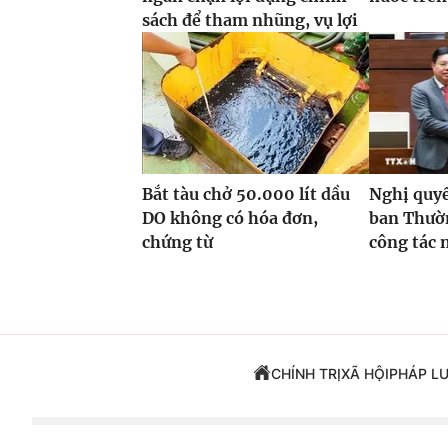
sách để tham nhũng, vụ lợi
Bắt tàu chở 50.000 lít dầu
Nghị quyế
DO không có hóa đơn,
ban Thườn
chứng từ
công tác 
CHÍNH TRỊ
XÃ HỘI
PHÁP L