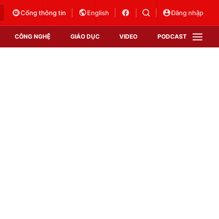
Cổng thông tin
English
Đăng nhập
CÔNG NGHỆ
GIÁO DỤC
VIDEO
PODCAST
VTV Money
VTV Thể thao
VTV Sức khoẻ
Bất động sản
Thị trường 24h
Tấm lòng Việt
Vươn mình bằng AI
VTV4
VTV8
VTV9
Lịch phát sóng
Giao lưu trực tuyến
Sự kiện