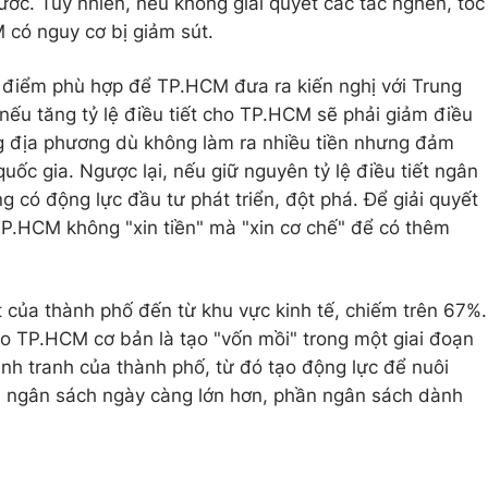
ước. Tuy nhiên, nếu không giải quyết các tắc nghẽn, tốc
 có nguy cơ bị giảm sút.
i điểm phù hợp để TP.HCM đưa ra kiến nghị với Trung
nếu tăng tỷ lệ điều tiết cho TP.HCM sẽ phải giảm điều
ng địa phương dù không làm ra nhiều tiền nhưng đảm
uốc gia. Ngược lại, nếu giữ nguyên tỷ lệ điều tiết ngân
 có động lực đầu tư phát triển, đột phá. Để giải quyết
TP.HCM không "xin tiền" mà "xin cơ chế" để có thêm
 của thành phố đến từ khu vực kinh tế, chiếm trên 67%.
o TP.HCM cơ bản là tạo "vốn mồi" trong một giai đoạn
nh tranh của thành phố, từ đó tạo động lực để nuôi
" ngân sách ngày càng lớn hơn, phần ngân sách dành