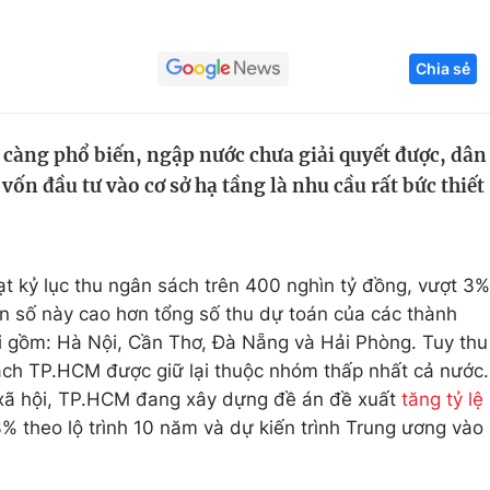
Góc ảnh
Chia sẻ
Giáo dục
Công nghệ
Tuyển sinh
Hitech Công ng
 càng phổ biến, ngập nước chưa giải quyết được, dân
vốn đầu tư vào cơ sở hạ tầng là nhu cầu rất bức thiết
Học trực tuyến
Sản phẩm
g
Thị trường
Tư vấn
 kỷ lục thu ngân sách trên 400 nghìn tỷ đồng, vượt 3%
on số này cao hơn tổng số thu dự toán của các thành
i gồm: Hà Nội, Cần Thơ, Đà Nẵng và Hải Phòng. Tuy thu
ách TP.HCM được giữ lại thuộc nhóm thấp nhất cả nước.
- xã hội, TP.HCM đang xây dựng đề án đề xuất
tăng tỷ lệ
3% theo lộ trình 10 năm và dự kiến trình Trung ương vào