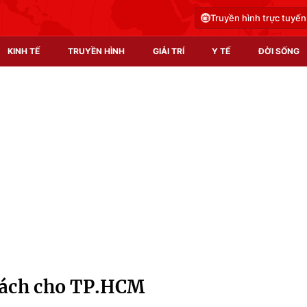
Truyền hình trực tuyến
KINH TẾ
TRUYỀN HÌNH
GIẢI TRÍ
Y TẾ
ĐỜI SỐNG
Pháp luật
Y tế
Truyền hình
Multimedia
Phim VTV
Video
Hậu trường
Shorts video
Nhân vật
Podcast
Khán giả
EMagazine
Giải sao mai
Photo
 sách cho TP.HCM
Infographic