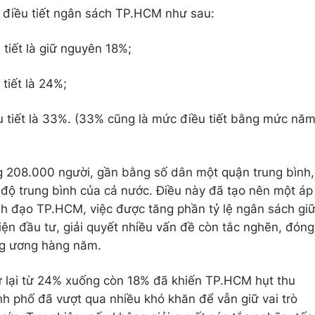
lệ điều tiết ngân sách TP.HCM như sau:
 tiết là giữ nguyên 18%;
 tiết là 24%;
ều tiết là 33%. (33% cũng là mức điều tiết bằng mức nă
 208.000 người, gần bằng số dân một quận trung bình,
độ trung bình của cả nước. Điều này đã tạo nên một áp
ãnh đạo TP.HCM, việc được tăng phần tỷ lệ ngân sách gi
iện đầu tư, giải quyết nhiều vấn đề còn tắc nghẽn, đóng
ng ương hàng năm.
ữ lại từ 24% xuống còn 18% đã khiến TP.HCM hụt thu
h phố đã vượt qua nhiều khó khăn để vẫn giữ vai trò