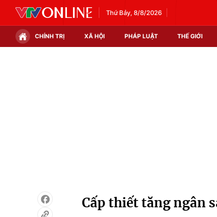
Thứ Bảy, 8/8/2026
CHÍNH TRỊ
XÃ HỘI
PHÁP LUẬT
THẾ GIỚI
Chính trị
Xã hội
Thế giới
Kinh tế
Tin tức
Tài chính
Thế giới đó đây
Thị trường
Câu chuyện quốc tế
Góc doanh nghiệp
Dữ liệu và đời sống
Cấp thiết tăng ngân