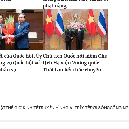
phạt nặng
t của Quốc hội, Ủy
Chủ tịch Quốc hội kiêm Chủ
g vụ Quốc hội về
tịch Hạ viện Vương quốc
nhân sự
Thái Lan kết thúc chuyến...
UẬT
THẾ GIỚI
KINH TẾ
TRUYỀN HÌNH
GIẢI TRÍ
Y TẾ
ĐỜI SỐNG
CÔNG NG