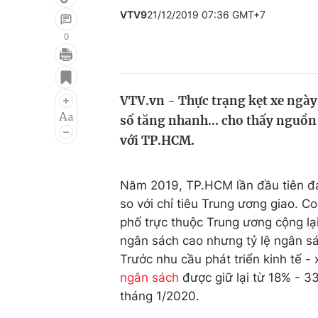
VTV9
21/12/2019 07:36 GMT+7
0
Giải trí
Đời sống
Điện ảnh
Du lịch
VTV.vn - Thực trạng kẹt xe ngày
số tăng nhanh... cho thấy nguồn 
Âm nhạc
Làm đẹp
với TP.HCM.
Sao
Chất lượng cuộc sốn
Năm 2019, TP.HCM lần đầu tiên đạt
so với chỉ tiêu Trung ương giao. C
phố trực thuộc Trung ương cộng lạ
ngân sách cao nhưng tỷ lệ ngân s
Trước nhu cầu phát triển kinh tế 
ngân sách
được giữ lại từ 18% - 3
tháng 1/2020.