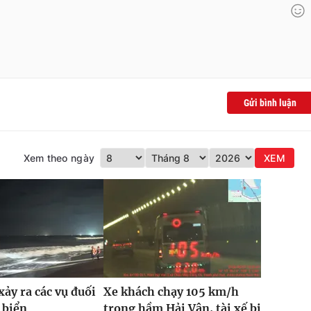
Gửi bình luận
Xem theo ngày
XEM
xảy ra các vụ đuối
Xe khách chạy 105 km/h
 biển
trong hầm Hải Vân, tài xế bị