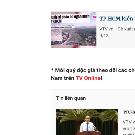
TP.HCM kiến 
VTV.vn - Đề xuất
9/12.
* Mời quý độc giả theo dõi các c
Nam trên
TV Online
!
Tin liên quan
TP.HC
VTV.v
vượt 