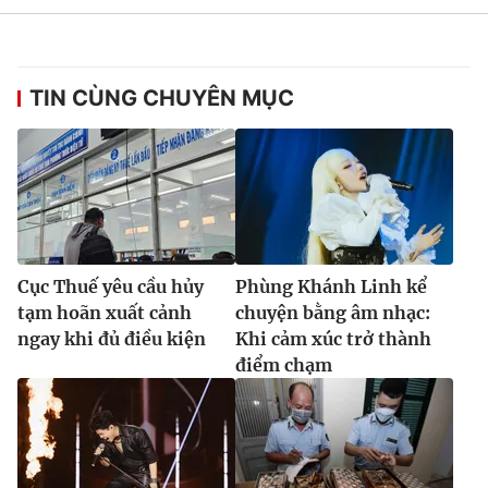
Ðiện thoại Thời báo VTV:
024.66 897 897
Email:
toasoan@vtv.vn
Liên hệ quảng cáo:
024-7300.7108
TIN CÙNG CHUYÊN MỤC
Cục Thuế yêu cầu hủy
Phùng Khánh Linh kể
tạm hoãn xuất cảnh
chuyện bằng âm nhạc:
ngay khi đủ điều kiện
Khi cảm xúc trở thành
điểm chạm
® Cấm sao chép dưới mọi hình thức nếu không có sự chấp
thuận bằng văn bản. Ghi rõ nguồn VTV.vn khi phát hành lại
thông tin từ website này.