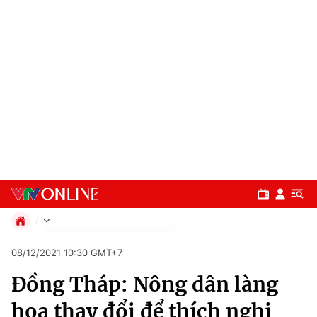
Chính trị
08/12/2021 10:30 GMT+7
Xã hội
Đồng Tháp: Nông dân làng
Pháp luật
Chuyên mục
Kinh tế
hoa thay đổi để thích nghi
Thể thao