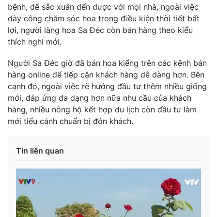
Phim VTV
bệnh, để sắc xuân đến được với mọi nhà, ngoài việc
Giải trí
dày công chăm sóc hoa trong điều kiện thời tiết bất
Hậu trường
lợi, người làng hoa Sa Đéc còn bán hàng theo kiểu
Điện ảnh
Đời sống
Nhân vật
thích nghi mới.
Âm nhạc
Du lịch
Khán giả
Người Sa Đéc giờ đã bán hoa kiểng trên các kênh bán
Giáo dục
Sao
hàng online để tiếp cận khách hàng dễ dàng hơn. Bên
Làm đẹp
Giải sao mai
cạnh đó, ngoài việc rẽ hướng đầu tư thêm nhiều giống
Tuyển sinh
Công nghệ
Chất lượng cuộc sống
mới, đáp ứng đa dạng hơn nữa nhu cầu của khách
Học trực tuyến
hàng, nhiều nông hộ kết hợp du lịch còn đầu tư làm
Hitech Công nghệ tương lai
mới tiểu cảnh chuẩn bị đón khách.
Giao lưu trực tuyến
Sản phẩm
Lịch phát sóng
Tin liên quan
Thị trường
Tư vấn
Chuyên mục khác
Emagazine
Podcast