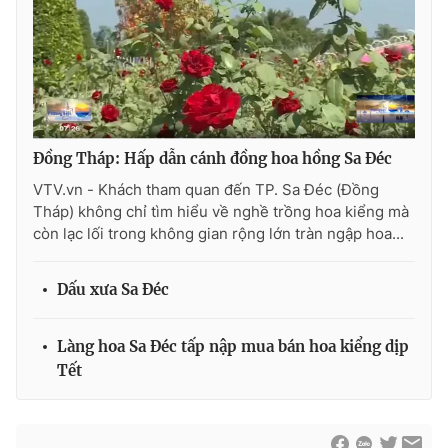
Photo
Infographic
Video
Shorts video
VTV Money
VTV Thể thao
Đồng Tháp: Hấp dẫn cánh đồng hoa hồng Sa Đéc
VTV.vn - Khách tham quan đến TP. Sa Đéc (Đồng
VTV Sức khoẻ
Bất động sản
Tháp) không chỉ tìm hiểu về nghề trồng hoa kiểng mà
còn lạc lối trong không gian rộng lớn tràn ngập hoa...
Thị trường 24h
Tấm lòng Việt
Dấu xưa Sa Đéc
VTV4
Vươn mình bằng AI
Làng hoa Sa Đéc tấp nập mua bán hoa kiểng dịp
Tết
VTV9
VTV8
Liên hệ tòa soạn
English