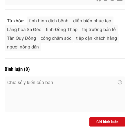
Từ khóa:
tình hình dịch bệnh
diễn biến phức tạp
THỜI BÁO VTV
Làng hoa Sa Đéc
tỉnh Đồng Tháp
thị trường bán lẻ
Tân Quy Đông
công chăm sóc
tiếp cận khách hàng
người nông dân
Theo dõi báo trên
Bình luận
(
0
)
Cơ quan chủ quản:
Đài Truyền hình Việt Nam
Cơ quan báo chí:
Thời báo VTV
Giấy phép hoạt động báo in và báo điện tử số 483/GP-BTTTT
cấp ngày 29/12/2023
Tổng Biên tập:
Vũ Thanh Thủy
Phó Tổng Biên tập:
Nguyễn Thị Mỹ Hạnh, Phạm Quốc Thắng,
Nguyễn Trọng Ninh
Gửi bình luận
Tổng đài VTV:
024.38 355 931 - 024.38 355 932