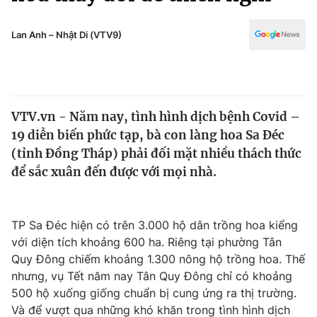
Chính trị
Truyền hình
Văn hóa - Giải trí
Lan Anh – Nhật Di (VTV9)
Xã hội
Y tế
Đời sống
Pháp luật
Công nghệ
Giáo dục
VTV.vn - Năm nay, tình hình dịch bệnh Covid –
Y tế
19 diễn biến phức tạp, bà con làng hoa Sa Đéc
(tỉnh Đồng Tháp) phải đối mặt nhiều thách thức
Thế giới
để sắc xuân đến được với mọi nhà.
Tin tức
Kinh tế
TP Sa Đéc hiện có trên 3.000 hộ dân trồng hoa kiểng
Thế giới đó đây
Tài chính
với diện tích khoảng 600 ha. Riêng tại phường Tân
Dữ liệu và đời sống
Câu chuyện quốc tế
Quy Đông chiếm khoảng 1.300 nông hộ trồng hoa. Thế
Thị trường
nhưng, vụ Tết năm nay Tân Quy Đông chỉ có khoảng
Truyền hình
500 hộ xuống giống chuẩn bị cung ứng ra thị trường.
Góc doanh nghiệp
Và để vượt qua những khó khăn trong tình hình dịch