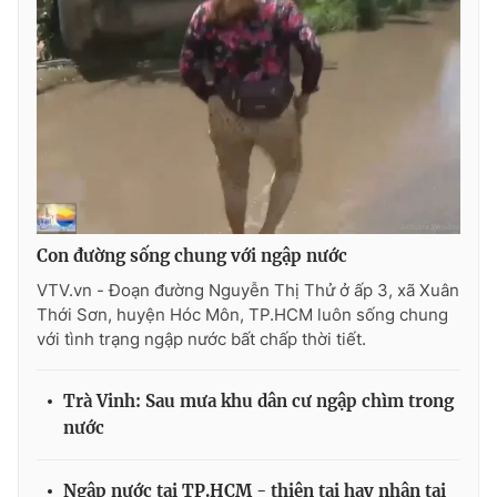
Photo
Infographic
Video
Shorts video
VTV Money
VTV Thể thao
VTV Sức khoẻ
Bất động sản
Con đường sống chung với ngập nước
VTV.vn - Đoạn đường Nguyễn Thị Thử ở ấp 3, xã Xuân
Thị trường 24h
Tấm lòng Việt
Thới Sơn, huyện Hóc Môn, TP.HCM luôn sống chung
với tình trạng ngập nước bất chấp thời tiết.
VTV4
Vươn mình bằng AI
Trà Vinh: Sau mưa khu dân cư ngập chìm trong
VTV9
VTV8
nước
Liên hệ tòa soạn
English
Ngập nước tại TP.HCM - thiên tai hay nhân tai