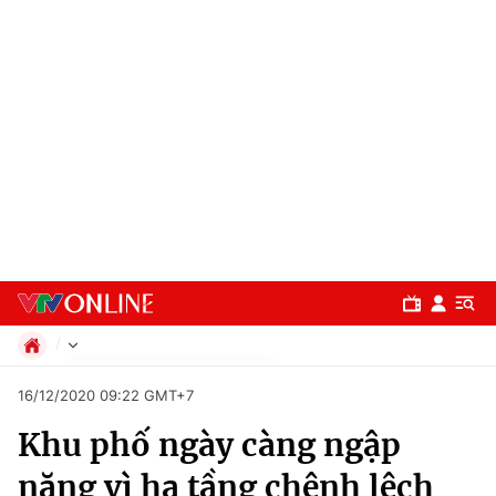
Chính trị
16/12/2020 09:22 GMT+7
Xã hội
Khu phố ngày càng ngập
Pháp luật
Chuyên mục
Kinh tế
nặng vì hạ tầng chênh lệch
Thể thao