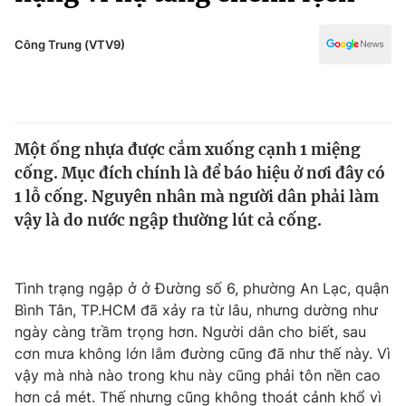
Chính trị
Truyền hình
Văn hóa - Giải trí
Công Trung (VTV9)
Xã hội
Y tế
Đời sống
Pháp luật
Công nghệ
Giáo dục
Một ống nhựa được cắm xuống cạnh 1 miệng
Y tế
cống. Mục đích chính là để báo hiệu ở nơi đây có
1 lỗ cống. Nguyên nhân mà người dân phải làm
Thế giới
vậy là do nước ngập thường lút cả cống.
Tin tức
Kinh tế
Tình trạng ngập ở ở Đường số 6, phường An Lạc, quận
Thế giới đó đây
Tài chính
Bình Tân, TP.HCM đã xảy ra từ lâu, nhưng dường như
Dữ liệu và đời sống
Câu chuyện quốc tế
ngày càng trầm trọng hơn. Người dân cho biết, sau
Thị trường
cơn mưa không lớn lắm đường cũng đã như thế này. Vì
Truyền hình
vậy mà nhà nào trong khu này cũng phải tôn nền cao
Góc doanh nghiệp
hơn cả mét. Thế nhưng cũng không thoát cảnh khổ vì