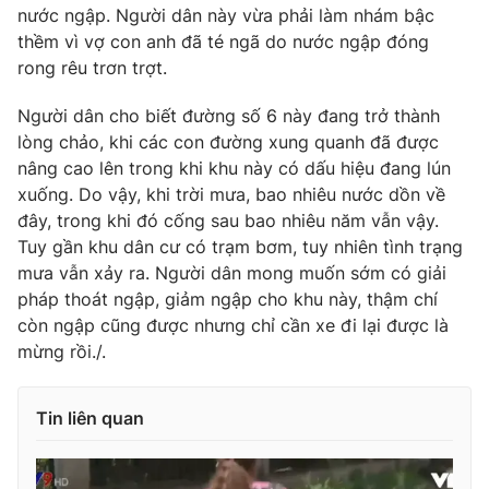
Phim VTV
nước ngập. Người dân này vừa phải làm nhám bậc
Giải trí
thềm vì vợ con anh đã té ngã do nước ngập đóng
Hậu trường
rong rêu trơn trợt.
Điện ảnh
Đời sống
Nhân vật
Âm nhạc
Người dân cho biết đường số 6 này đang trở thành
Du lịch
Khán giả
lòng chảo, khi các con đường xung quanh đã được
Giáo dục
Sao
nâng cao lên trong khi khu này có dấu hiệu đang lún
Làm đẹp
Giải sao mai
xuống. Do vậy, khi trời mưa, bao nhiêu nước dồn về
Tuyển sinh
Công nghệ
Chất lượng cuộc sống
đây, trong khi đó cống sau bao nhiêu năm vẫn vậy.
Học trực tuyến
Tuy gần khu dân cư có trạm bơm, tuy nhiên tình trạng
Hitech Công nghệ tương lai
mưa vẫn xảy ra. Người dân mong muốn sớm có giải
Giao lưu trực tuyến
pháp thoát ngập, giảm ngập cho khu này, thậm chí
Sản phẩm
còn ngập cũng được nhưng chỉ cần xe đi lại được là
Lịch phát sóng
Thị trường
mừng rồi./.
Tư vấn
Tin liên quan
Chuyên mục khác
Emagazine
Podcast