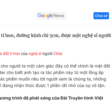
Góc ảnh
Chia sẻ
Giáo dục
Công nghệ
Tuyển sinh
Hitech Công ng
 tí hon, đường kính chỉ 5cm, được một nghệ sĩ người
Học trực tuyến
Sản phẩm
g
Thị trường
ái đất
tí hon
của
nghệ sĩ
người
Chile
Tư vấn
 cho người ta một cảm giác đây có thể chính là mặt đất
tter cho biết anh tạo ra tác phẩm này từ một lồng ấp
 tác phẩm muốn nêu tới người xem là chúng ta, những
hỉ đang nhận thức được 1 phần rất nhỏ của sự vô tận.
hương trình đã phát sóng của Đài Truyền hình Việt