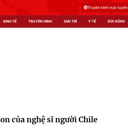
Truyền hình trực tuyến
KINH TẾ
TRUYỀN HÌNH
GIẢI TRÍ
Y TẾ
ĐỜI SỐNG
Pháp luật
Y tế
Truyền hình
Multimedia
Phim VTV
Video
Hậu trường
Shorts video
Nhân vật
Podcast
Khán giả
EMagazine
Giải sao mai
Photo
hon của nghệ sĩ người Chile
Infographic