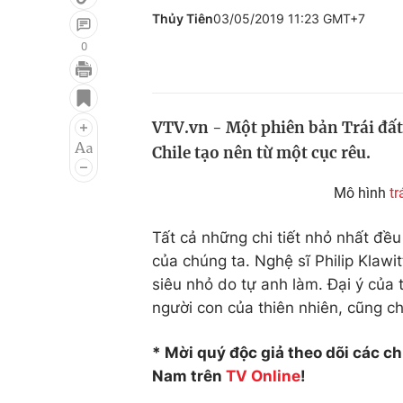
Thủy Tiên
03/05/2019 11:23 GMT+7
0
Giải trí
Đời sống
Điện ảnh
Du lịch
VTV.vn - Một phiên bản Trái đất
Chile tạo nên từ một cục rêu.
Âm nhạc
Làm đẹp
Sao
Chất lượng cuộc sốn
Mô hình
tr
Tất cả những chi tiết nhỏ nhất đều
của chúng ta. Nghệ sĩ Philip Klawi
siêu nhỏ do tự anh làm. Đại ý của
người con của thiên nhiên, cũng c
* Mời quý độc giả theo dõi các c
Nam trên
TV Online
!