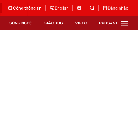
Cổng thông tin
English
Đăng nhập
CÔNG NGHỆ
GIÁO DỤC
VIDEO
PODCAST
VTV Money
VTV Thể thao
VTV Sức khoẻ
Bất động sản
Thị trường 24h
Tấm lòng Việt
Vươn mình bằng AI
VTV4
VTV8
VTV9
Lịch phát sóng
Giao lưu trực tuyến
Sự kiện