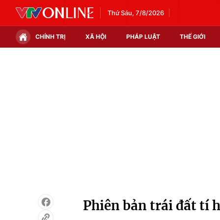
Thứ Sáu, 7/8/2026
CHÍNH TRỊ
XÃ HỘI
PHÁP LUẬT
THẾ GIỚI
Chính trị
Xã hội
Thế giới
Kinh tế
Tin tức
Tài chính
Thế giới đó đây
Thị trường
Câu chuyện quốc tế
Góc doanh nghiệp
Dữ liệu và đời sống
Phiên bản trái đất tí 