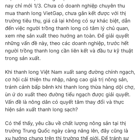
nay chỉ mới 1/3. Chưa có doanh nghiệp chuyên thu
Photo
Infographic
mua thanh long VietGap, chưa gắn kết được với thị
trường tiêu thụ, giá cả lại không có sự khác biệt, dẫn
Video
đến việc người trồng thanh long có tâm lý chủ quan,
Shorts video
xem nhẹ sản xuất theo hướng an toàn. Để giải quyết
những vấn đề này, theo các doanh nghiệp, trước hết
VTV Money
VTV Thể thao
người trồng thanh long cần liên kết và đầu tư kỹ thuật
trong sản xuất.
VTV Sức khoẻ
Bất động sản
Khi thanh long Việt Nam xuất sang đường chính ngạch,
cơ hội cải thiện thu nhập, nâng cao giá trị nông sản,
Thị trường 24h
Tấm lòng Việt
tránh cảnh bấp bênh khi thanh long thừa hàng dội chợ,
ùn ứ do xuất theo đường tiểu ngạch được giải quyết.
VTV4
Vươn mình bằng AI
Vấn đề là nông dân có quyết tâm thay đổi và thực
hiện sản xuất thanh long sạch?
VTV9
VTV8
Có thể thấy, yêu cầu về chất lượng nông sản tại thị
trường Trung Quốc ngày càng nâng lên, đây cũng là
Liên hệ tòa soạn
English
xu hướng chung trên thị trường thế giới. Để tránh sự