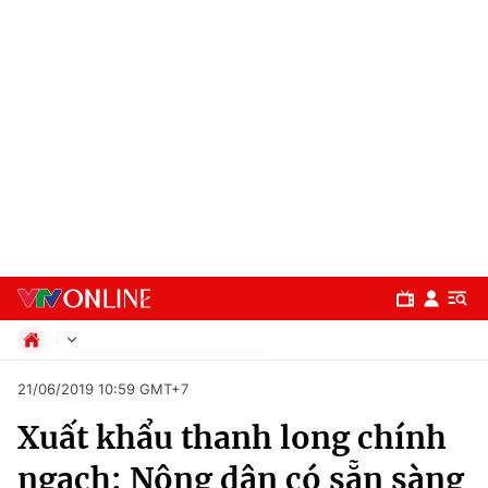
Chính trị
21/06/2019 10:59 GMT+7
Xã hội
Xuất khẩu thanh long chính
Pháp luật
Chuyên mục
Kinh tế
ngạch: Nông dân có sẵn sàng
Thể thao