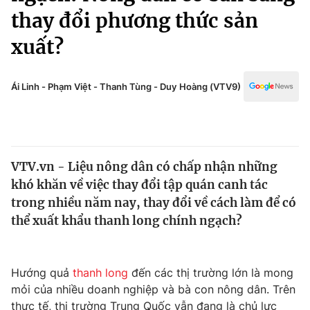
Chính trị
thay đổi phương thức sản
Truyền hình
Văn hóa - Giải trí
xuất?
Xã hội
Y tế
Đời sống
Pháp luật
Ái Linh - Phạm Việt - Thanh Tùng - Duy Hoàng (VTV9)
Công nghệ
Giáo dục
Y tế
Thế giới
VTV.vn - Liệu nông dân có chấp nhận những
khó khăn về việc thay đổi tập quán canh tác
Tin tức
trong nhiều năm nay, thay đổi về cách làm để có
Kinh tế
thể xuất khẩu thanh long chính ngạch?
Thế giới đó đây
Tài chính
Dữ liệu và đời sống
Câu chuyện quốc tế
Thị trường
Hướng quả
thanh long
đến các thị trường lớn là mong
Truyền hình
Góc doanh nghiệp
mỏi của nhiều doanh nghiệp và bà con nông dân. Trên
thực tế, thị trường Trung Quốc vẫn đang là chủ lực