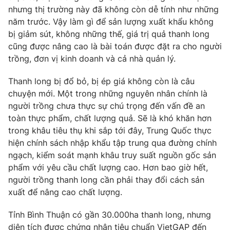
Phim VTV
nhưng thị trường này đã không còn dễ tính như những
Giải trí
năm trước. Vậy làm gì để sản lượng xuất khẩu không
Hậu trường
Điện ảnh
bị giảm sút, không những thế, giá trị quả thanh long
Đời sống
Nhân vật
cũng được nâng cao là bài toán được đặt ra cho người
Âm nhạc
trồng, đơn vị kinh doanh và cả nhà quản lý.
Du lịch
Khán giả
Giáo dục
Sao
Thanh long bị đổ bỏ, bị ép giá không còn là câu
Làm đẹp
Giải sao mai
Tuyển sinh
chuyện mới. Một trong những nguyên nhân chính là
Công nghệ
Chất lượng cuộc sống
người trồng chưa thực sự chú trọng đến vấn đề an
Học trực tuyến
toàn thực phẩm, chất lượng quả. Sẽ là khó khăn hơn
Hitech Công nghệ tương lai
Giao lưu trực tuyến
trong khâu tiêu thụ khi sắp tới đây, Trung Quốc thực
Sản phẩm
hiện chính sách nhập khẩu tập trung qua đường chính
ngạch, kiểm soát mạnh khâu truy suất nguồn gốc sản
Lịch phát sóng
Thị trường
phẩm với yêu cầu chất lượng cao. Hơn bao giờ hết,
người trồng thanh long cần phải thay đổi cách sản
Tư vấn
xuất để nâng cao chất lượng.
Chuyên mục khác
Tỉnh Bình Thuận có gần 30.000ha thanh long, nhưng
Emagazine
Podcast
diện tích được chứng nhận tiêu chuẩn VietGAP đến