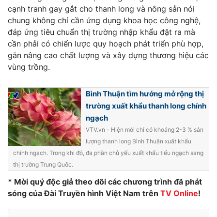
cạnh tranh gay gắt cho thanh long và nông sản nói
chung không chỉ cần ứng dụng khoa học công nghệ,
đáp ứng tiêu chuẩn thị trường nhập khẩu đặt ra mà
cần phải có chiến lược quy hoạch phát triển phù hợp,
THỜI BÁO VTV
gắn nâng cao chất lượng và xây dựng thương hiệu các
vùng trồng.
Theo dõi báo trên
Bình Thuận tìm hướng mở rộng thị
trường xuất khẩu thanh long chính
ngạch
Cơ quan chủ quản:
Đài Truyền hình Việt Nam
VTV.vn - Hiện mới chỉ có khoảng 2-3 % sản
Cơ quan báo chí:
Thời báo VTV
lượng thanh long Bình Thuận xuất khẩu
Giấy phép hoạt động báo in và báo điện tử số 483/GP-BTTTT
chính ngạch. Trong khi đó, đa phần chủ yếu xuất khẩu tiểu ngạch sang
cấp ngày 29/12/2023
thị trường Trung Quốc.
Tổng Biên tập:
Vũ Thanh Thủy
* Mời quý độc giả theo dõi các chương trình đã phát
Phó Tổng Biên tập:
Nguyễn Thị Mỹ Hạnh, Phạm Quốc Thắng,
sóng của Đài Truyền hình Việt Nam trên
TV Online
!
Nguyễn Trọng Ninh
Tổng đài VTV:
024.38 355 931 - 024.38 355 932