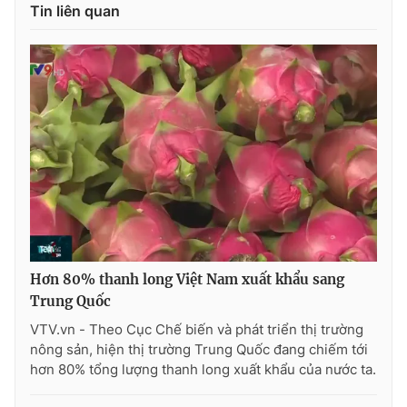
Ðiện thoại Thời báo VTV:
Tin liên quan
024.66 897 897
Email:
toasoan@vtv.vn
Liên hệ quảng cáo:
024-7300.7108
Hơn 80% thanh long Việt Nam xuất khẩu sang
Trung Quốc
® Cấm sao chép dưới mọi hình thức nếu không có sự chấp
VTV.vn - Theo Cục Chế biến và phát triển thị trường
thuận bằng văn bản. Ghi rõ nguồn VTV.vn khi phát hành lại
nông sản, hiện thị trường Trung Quốc đang chiếm tới
thông tin từ website này.
hơn 80% tổng lượng thanh long xuất khẩu của nước ta.