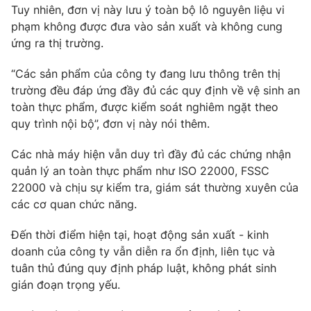
Ðiện thoại Thời báo VTV:
024.66 897 897
Tuy nhiên, đơn vị này lưu ý toàn bộ lô nguyên liệu vi
phạm không được đưa vào sản xuất và không cung
Email:
toasoan@vtv.vn
ứng ra thị trường.
Liên hệ quảng cáo:
024-7300.7108
“Các sản phẩm của công ty đang lưu thông trên thị
trường đều đáp ứng đầy đủ các quy định về vệ sinh an
toàn thực phẩm, được kiểm soát nghiêm ngặt theo
quy trình nội bộ”, đơn vị này nói thêm.
Các nhà máy hiện vẫn duy trì đầy đủ các chứng nhận
quản lý an toàn thực phẩm như ISO 22000, FSSC
22000 và chịu sự kiểm tra, giám sát thường xuyên của
các cơ quan chức năng.
Đến thời điểm hiện tại, hoạt động sản xuất - kinh
® Cấm sao chép dưới mọi hình thức nếu không có sự chấp
doanh của công ty vẫn diễn ra ổn định, liên tục và
thuận bằng văn bản. Ghi rõ nguồn VTV.vn khi phát hành lại
tuân thủ đúng quy định pháp luật, không phát sinh
thông tin từ website này.
gián đoạn trọng yếu.