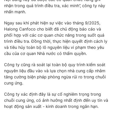
nhận trong quá trình điều tra, xác minh”, công ty này
nhấn mạnh.
Ngay sau khi phát hiện sự việc vào tháng 9/2025,
THỜI BÁO VTV
Halong Canfoco cho biết đã chủ động báo cáo và
phối hợp với các cơ quan chức năng trong suốt quá
trình điều tra. Đồng thời, thực hiện quyết định cách ly
và tiêu hủy toàn bộ lô nguyên liệu vi phạm theo yêu
Theo dõi báo trên
cầu của cơ quan Nhà nước có thẩm quyền.
Cơ quan chủ quản:
Đài Truyền hình Việt Nam
Công ty cũng rà soát lại toàn bộ quy trình kiểm soát
nguyên liệu đầu vào và lựa chọn nhà cung cấp nhằm
Cơ quan báo chí:
Thời báo VTV
tăng cường biện pháp phòng ngừa rủi ro trong chuỗi
Giấy phép hoạt động báo in và báo điện tử số 483/GP-BTTTT
cung ứng.
cấp ngày 29/12/2023
Tổng Biên tập:
Vũ Thanh Thủy
Công ty xác định đây là sự cố nghiêm trọng trong
Phó Tổng Biên tập:
Nguyễn Thị Mỹ Hạnh, Phạm Quốc Thắng,
chuỗi cung ứng, có ảnh hưởng nhất định đến uy tín và
Nguyễn Trọng Ninh
hoạt động sản xuất - kinh doanh trong ngắn hạn.
Tổng đài VTV:
024.38 355 931 - 024.38 355 932