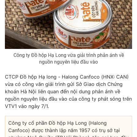
Phim VTV
Giải trí
Hậu trường
Điện ảnh
Đời sống
Nhân vật
Âm nhạc
Du lịch
Khán giả
Giáo dục
Sao
Làm đẹp
Giải sao mai
Tuyển sinh
Công ty Đồ hộp Hạ Long vừa giải trình phản ánh về
Công nghệ
Chất lượng cuộc sống
nguồn nguyên liệu đầu vào
Học trực tuyến
Hitech Công nghệ tương lai
CTCP Đồ hộp Hạ long - Halong Canfoco (HNX: CAN)
Giao lưu trực tuyến
vừa có công văn giải trình gửi Sở Giao dịch Chứng
Sản phẩm
khoán Hà Nội liên quan đến nội dung phản ánh về
Lịch phát sóng
Thị trường
nguồn nguyên liệu đầu vào của công ty phát sóng trên
VTV1 vào ngày 7/1.
Tư vấn
Chuyên mục khác
Công ty cổ phần Đồ hộp Hạ Long (Halong
Emagazine
Podcast
Canfoco) được thành lập năm 1957 có trụ sở tại