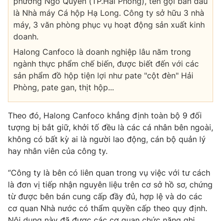
phường Ngô Quyền (TP.Hải Phòng), tên gọi ban đầu
là Nhà máy Cá hộp Hạ Long. Công ty sở hữu 3 nhà
Photo
Infographic
máy, 3 văn phòng phục vụ hoạt động sản xuất kinh
doanh.
Video
Shorts video
Halong Canfoco là doanh nghiệp lâu năm trong
ngành thực phẩm chế biến, được biết đến với các
VTV Money
VTV Thể thao
sản phẩm đồ hộp tiện lợi như pate "cột đèn" Hải
Phòng, pate gan, thịt hộp...
VTV Sức khoẻ
Bất động sản
Theo đó, Halong Canfoco khẳng định toàn bộ 9 đối
tượng bị bắt giữ, khởi tố đều là các cá nhân bên ngoài,
Thị trường 24h
Tấm lòng Việt
không có bất kỳ ai là người lao động, cán bộ quản lý
hay nhân viên của công ty.
VTV4
Vươn mình bằng AI
“Công ty là bên có liên quan trong vụ việc với tư cách
là đơn vị tiếp nhận nguyên liệu trên cơ sở hồ sơ, chứng
VTV9
VTV8
từ được bên bán cung cấp đầy đủ, hợp lệ và do các
cơ quan Nhà nước có thẩm quyền cấp theo quy định.
Liên hệ tòa soạn
English
Nội dung này đã được các cơ quan chức năng ghi