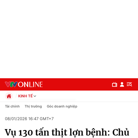
KINH TẾ
Chính trị
Tài chính
Thị trường
Góc doanh nghiệp
Xã hội
08/01/2026 16:47 GMT+7
Pháp luật
Chuyên mục
Kinh tế
Vụ 130 tấn thịt lợn bệnh: Chủ
Thể thao