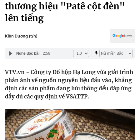
Chính trị
thương hiệu "Patê cột đèn"
Truyền hình
lên tiếng
Văn hóa - Giải trí
Xã hội
Y tế
Đời sống
Kiên Dương (t/h)
Pháp luật
Công nghệ
Giáo dục
Nghe đọc bài
2:58
Y tế
VTV.vn - Công ty Đồ hộp Hạ Long vừa giải trình
Thế giới
phản ánh về nguồn nguyên liệu đầu vào, khẳng
Tin tức
định các sản phẩm đang lưu thông đều đáp ứng
Kinh tế
đầy đủ các quy định về VSATTP.
Thế giới đó đây
Tài chính
Dữ liệu và đời sống
Câu chuyện quốc tế
Thị trường
Truyền hình
Góc doanh nghiệp