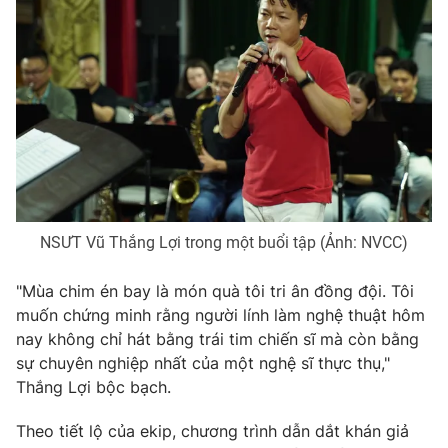
Photo
Infographic
Video
Shorts video
VTV Money
VTV Thể thao
VTV Sức khoẻ
Bất động sản
NSƯT Vũ Thắng Lợi trong một buổi tập (Ảnh: NVCC)
Thị trường 24h
Tấm lòng Việt
"Mùa chim én bay là món quà tôi tri ân đồng đội. Tôi
muốn chứng minh rằng người lính làm nghệ thuật hôm
VTV4
Vươn mình bằng AI
nay không chỉ hát bằng trái tim chiến sĩ mà còn bằng
sự chuyên nghiệp nhất của một nghệ sĩ thực thụ,"
VTV9
VTV8
Thắng Lợi bộc bạch.
Theo tiết lộ của ekip, chương trình dẫn dắt khán giả
Liên hệ tòa soạn
English