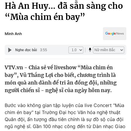
Chính trị
Hà An Huy… đã sẵn sàng cho
Truyền hình
“Mùa chim én bay”
Văn hóa - Giải trí
Xã hội
Y tế
Đời sống
Minh Anh
Pháp luật
Công nghệ
Giáo dục
Nghe đọc bài
3:55
Y tế
VTV.vn - Chia sẻ về liveshow “Mùa chim én
Thế giới
bay”, Vũ Thắng Lợi cho biết, chương trình là
Tin tức
món quà anh dành để tri ân đồng đội, những
Kinh tế
người chiến sĩ - nghệ sĩ của ngày hôm nay.
Thế giới đó đây
Tài chính
Dữ liệu và đời sống
Câu chuyện quốc tế
Bước vào không gian tập luyện của live Concert "Mùa
Thị trường
chim én bay" tại Trường Đại học Văn hóa nghệ thuật
Quân đội, ấn tượng đầu tiên chính là sự đồ sộ của đội
Truyền hình
Góc doanh nghiệp
ngũ nghệ sĩ. Gần 100 nhạc công đến từ Dàn nhạc Giao