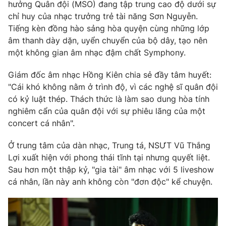
Phim VTV
hưởng Quân đội (MSO) đang tập trung cao độ dưới sự
Giải trí
chỉ huy của nhạc trưởng trẻ tài năng Sơn Nguyễn.
Hậu trường
Tiếng kèn đồng hào sảng hòa quyện cùng những lớp
Điện ảnh
Đời sống
âm thanh dày dặn, uyển chuyển của bộ dây, tạo nên
Nhân vật
Âm nhạc
một không gian âm nhạc đậm chất Symphony.
Du lịch
Khán giả
Giáo dục
Sao
Giám đốc âm nhạc Hồng Kiên chia sẻ đầy tâm huyết:
Làm đẹp
Giải sao mai
"Cái khó không nằm ở trình độ, vì các nghệ sĩ quân đội
Tuyển sinh
Công nghệ
có kỷ luật thép. Thách thức là làm sao dung hòa tính
Chất lượng cuộc sống
Học trực tuyến
nghiêm cẩn của quân đội với sự phiêu lãng của một
Hitech Công nghệ tương lai
concert cá nhân".
Giao lưu trực tuyến
Sản phẩm
Ở trung tâm của dàn nhạc, Trung tá, NSƯT Vũ Thắng
Lịch phát sóng
Lợi xuất hiện với phong thái tĩnh tại nhưng quyết liệt.
Thị trường
Sau hơn một thập kỷ, "gia tài" âm nhạc với 5 liveshow
Tư vấn
cá nhân, lần này anh không còn "đơn độc" kể chuyện.
Chuyên mục khác
Emagazine
Podcast