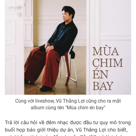
Email:
toasoan@vtv.vn
Liên hệ quảng cáo:
024-7300.7108
® Cấm sao chép dưới mọi hình thức nếu không có sự chấp
Cùng với liveshow, Vũ Thắng Lợi cũng cho ra mắt
thuận bằng văn bản. Ghi rõ nguồn VTV.vn khi phát hành lại
thông tin từ website này.
album cùng tên "Mùa chim én bay"
Trả lời câu hỏi về đêm nhạc được đầu tư quy mô trong
buổi họp báo giới thiệu dự án, Vũ Thắng Lợi cho biết,