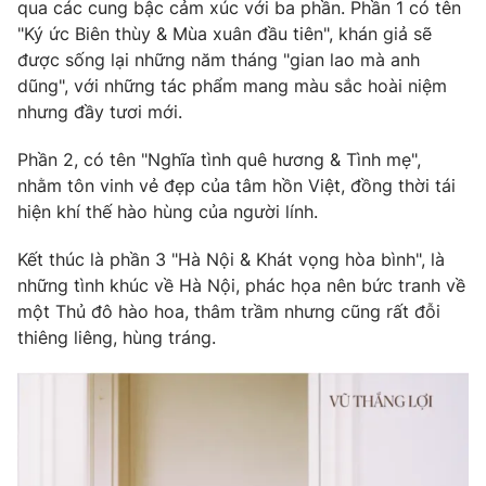
qua các cung bậc cảm xúc với ba phần. Phần 1 có tên
"Ký ức Biên thùy & Mùa xuân đầu tiên", khán giả sẽ
được sống lại những năm tháng "gian lao mà anh
dũng", với những tác phẩm mang màu sắc hoài niệm
THỜI BÁO VTV
nhưng đầy tươi mới.
Phần 2, có tên "Nghĩa tình quê hương & Tình mẹ",
Theo dõi báo trên
nhằm tôn vinh vẻ đẹp của tâm hồn Việt, đồng thời tái
hiện khí thế hào hùng của người lính.
Cơ quan chủ quản:
Đài Truyền hình Việt Nam
Kết thúc là phần 3 "Hà Nội & Khát vọng hòa bình", là
Cơ quan báo chí:
Thời báo VTV
những tình khúc về Hà Nội, phác họa nên bức tranh về
Giấy phép hoạt động báo in và báo điện tử số 483/GP-BTTTT
một Thủ đô hào hoa, thâm trầm nhưng cũng rất đỗi
cấp ngày 29/12/2023
thiêng liêng, hùng tráng.
Tổng Biên tập:
Vũ Thanh Thủy
Phó Tổng Biên tập:
Nguyễn Thị Mỹ Hạnh, Phạm Quốc Thắng,
Nguyễn Trọng Ninh
Tổng đài VTV:
024.38 355 931 - 024.38 355 932
Ðiện thoại Thời báo VTV:
024.66 897 897