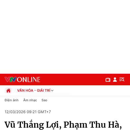
VĂN HÓA - GIẢI TRÍ
Chính trị
Điện ảnh
Âm nhạc
Sao
Xã hội
12/03/2026 09:21 GMT+7
Pháp luật
Chuyên mục
Kinh tế
Vũ Thắng Lợi, Phạm Thu Hà,
Thể thao