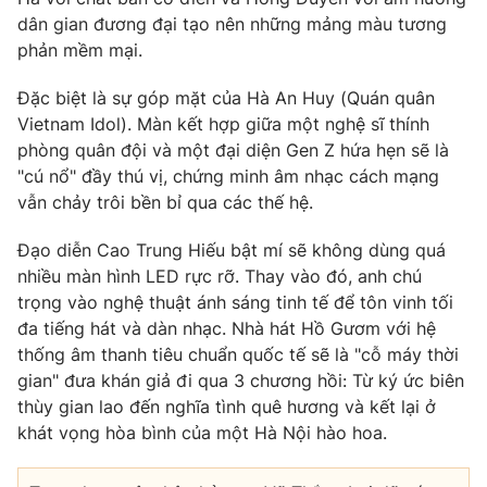
dân gian đương đại tạo nên những mảng màu tương
phản mềm mại.
Đặc biệt là sự góp mặt của Hà An Huy (Quán quân
Vietnam Idol). Màn kết hợp giữa một nghệ sĩ thính
phòng quân đội và một đại diện Gen Z hứa hẹn sẽ là
"cú nổ" đầy thú vị, chứng minh âm nhạc cách mạng
vẫn chảy trôi bền bỉ qua các thế hệ.
Đạo diễn Cao Trung Hiếu bật mí sẽ không dùng quá
nhiều màn hình LED rực rỡ. Thay vào đó, anh chú
trọng vào nghệ thuật ánh sáng tinh tế để tôn vinh tối
đa tiếng hát và dàn nhạc. Nhà hát Hồ Gươm với hệ
thống âm thanh tiêu chuẩn quốc tế sẽ là "cỗ máy thời
gian" đưa khán giả đi qua 3 chương hồi: Từ ký ức biên
thùy gian lao đến nghĩa tình quê hương và kết lại ở
khát vọng hòa bình của một Hà Nội hào hoa.