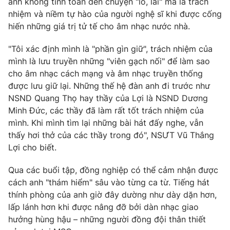
anh không tính toán đến chuyện "lỗ, lãi" mà là trách
nhiệm và niềm tự hào của người nghệ sĩ khi được cống
hiến những giá trị tử tế cho âm nhạc nước nhà.
"Tôi xác định mình là "phần gìn giữ", trách nhiệm của
mình là lưu truyền những "viên gạch nối" để làm sao
cho âm nhạc cách mạng và âm nhạc truyền thống
được lưu giữ lại. Những thế hệ đàn anh đi trước như
NSND Quang Thọ hay thầy của Lợi là NSND Dương
Minh Đức, các thầy đã làm rất tốt trách nhiệm của
mình. Khi mình tìm lại những bài hát đấy nghe, vẫn
thấy hơi thở của các thầy trong đó", NSƯT Vũ Thắng
Lợi cho biết.
Qua các buổi tập, đồng nghiệp có thể cảm nhận được
cách anh "thám hiểm" sâu vào từng ca từ. Tiếng hát
thính phòng của anh giờ đây dường như dày dặn hơn,
lấp lánh hơn khi được nâng đỡ bởi dàn nhạc giao
hưởng hùng hậu – những người đồng đội thân thiết