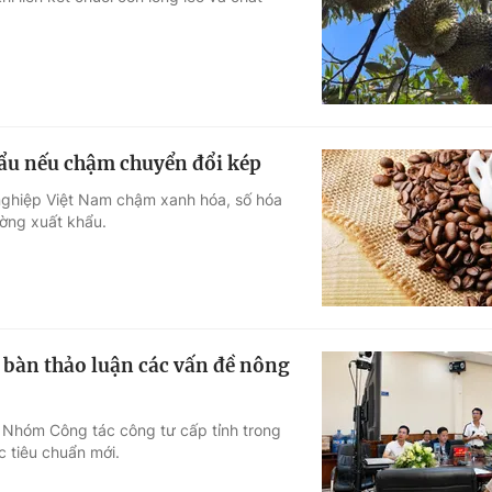
Góc ảnh
Giáo dục
Công nghệ
Tuyển sinh
Hitech Công ng
hẩu nếu chậm chuyển đổi kép
Học trực tuyến
Sản phẩm
 nghiệp Việt Nam chậm xanh hóa, số hóa
ường xuất khẩu.
g
Thị trường
Tư vấn
 bàn thảo luận các vấn đề nông
 Nhóm Công tác công tư cấp tỉnh trong
 tiêu chuẩn mới.