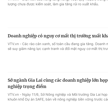
lượng chưa được kiểm soát, làm gia tăng rủi ro xuất khẩu.
Giải trí
Đời sống
Điện ảnh
Du lịch
Doanh nghiệp có nguy cơ mất thị trường xuất k
Âm nhạc
Làm đẹp
VTV.vn - Các rào cản xanh, số toàn cầu đang gia tăng. Doanh
sẽ suy giảm năng lực cạnh tranh và đối mặt nguy cơ mất thị tr
Sao
Chất lượng cuộc sốn
Sở ngành Gia Lai cùng các doanh nghiệp lớn họp
nghiệp trọng điểm
VTV.vn - Ngày 11/6, Sở Nông nghiệp và Môi trường Gia Lai họp
khuôn khổ Dự án SAFE, bàn về nông nghiệp bền vững trước các