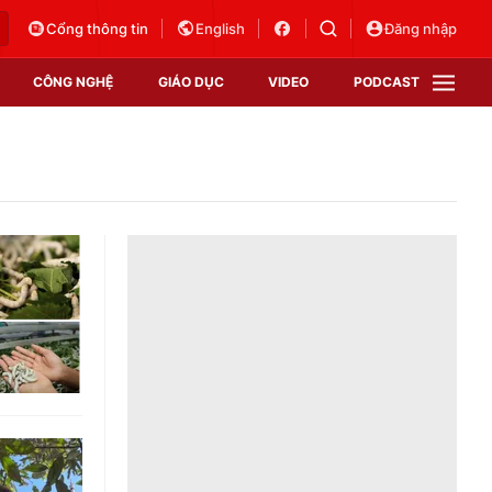
Cổng thông tin
English
Đăng nhập
CÔNG NGHỆ
GIÁO DỤC
VIDEO
PODCAST
VTV Money
VTV Thể thao
VTV Sức khoẻ
Bất động sản
Thị trường 24h
Tấm lòng Việt
Vươn mình bằng AI
VTV4
VTV8
VTV9
Lịch phát sóng
Giao lưu trực tuyến
Sự kiện