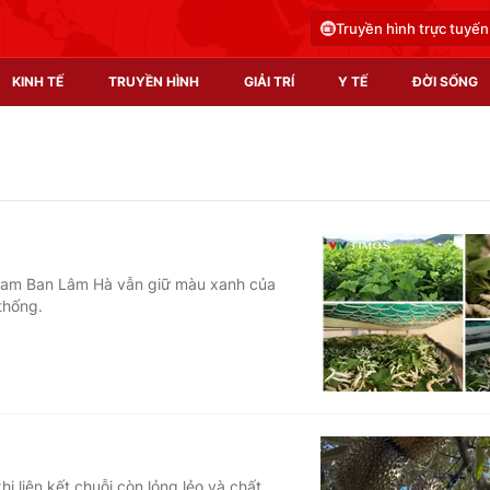
Truyền hình trực tuyến
KINH TẾ
TRUYỀN HÌNH
GIẢI TRÍ
Y TẾ
ĐỜI SỐNG
Pháp luật
Y tế
Truyền hình
Multimedia
Phim VTV
Video
 Nam Ban Lâm Hà vẫn giữ màu xanh của
thống.
Hậu trường
Shorts video
Nhân vật
Podcast
Khán giả
EMagazine
Giải sao mai
Photo
Infographic
i liên kết chuỗi còn lỏng lẻo và chất