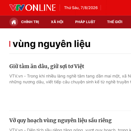
Thứ Sáu, 7/8/2026
CHÍNH TRỊ
XÃ HỘI
PHÁP LUẬT
THẾ GIỚI
Chính trị
Xã hội
vùng nguyên liệu
Thế giới
Kinh tế
Giữ tằm ăn dâu, giữ sợi tơ Việt
Tin tức
Tài chính
VTV.vn - Trong khi nhiều làng nghề tằm tang dần mai một, xã
những nương dâu, viết tiếp câu chuyện sinh kế từ nghề truyền 
Thế giới đó đây
Thị trường
Câu chuyện quốc tế
Góc doanh nghiệp
Dữ liệu và đời sống
Vỡ quy hoạch vùng nguyên liệu sầu riêng
VTV.vn - Diện tích sầu riêng tăng nóng, vượt quy hoạch, trong kh