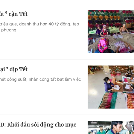
út” cận Tết
iệu que, doanh thu hơn 40 tỷ đồng, tạo
a phương.
ại” dịp Tết
ết công suất, nhân công tất bật làm việc
SD: Khởi đầu sôi động cho mục