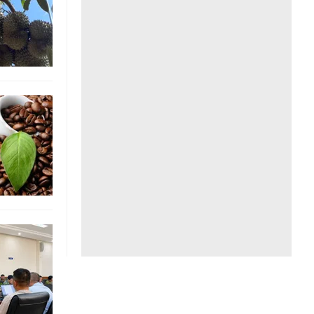
Liên hệ toà soạn
hệ tương lai