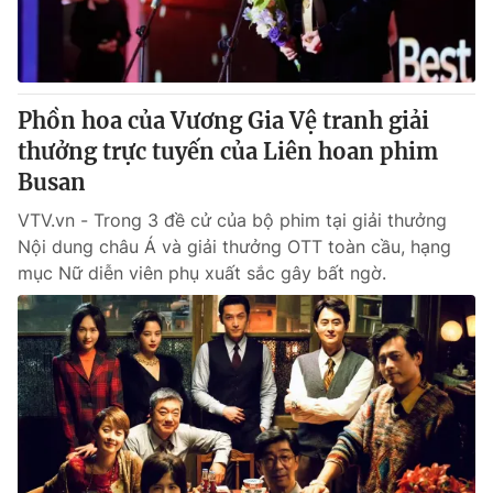
Giao lưu trực tuyến
Sản phẩm
Lịch phát sóng
Thị trường
Tư vấn
Phồn hoa của Vương Gia Vệ tranh giải
Chuyên mục khác
thưởng trực tuyến của Liên hoan phim
Busan
Emagazine
Podcast
VTV.vn - Trong 3 đề cử của bộ phim tại giải thưởng
Nội dung châu Á và giải thưởng OTT toàn cầu, hạng
Photo
Infographic
mục Nữ diễn viên phụ xuất sắc gây bất ngờ.
Video
Shorts video
VTV Money
VTV Thể thao
VTV Sức khoẻ
Bất động sản