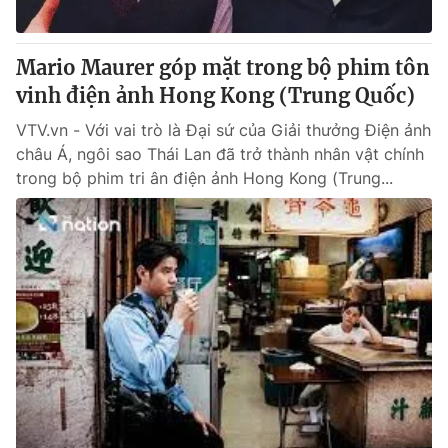
Giấy phép hoạt động báo in và báo điện tử số 483/GP-BTTTT
cấp ngày 29/12/2023
Tổng Biên tập:
Mario Maurer góp mặt trong bộ phim tôn
Vũ Thanh Thủy
Phó Tổng Biên tập:
vinh điện ảnh Hong Kong (Trung Quốc)
Nguyễn Thị Mỹ Hạnh, Phạm Quốc Thắng,
Nguyễn Trọng Ninh
VTV.vn - Với vai trò là Đại sứ của Giải thưởng Điện ảnh
Tổng đài VTV:
024.38 355 931 - 024.38 355 932
châu Á, ngôi sao Thái Lan đã trở thành nhân vật chính
Ðiện thoại Thời báo VTV:
024.66 897 897
trong bộ phim tri ân điện ảnh Hong Kong (Trung...
Email:
toasoan@vtv.vn
Liên hệ quảng cáo:
024-7300.7108