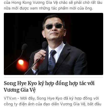
của Hong Kong Vương Gia Vệ chắc sẽ phải chờ rất lâu
nữa mới được xem những tác phẩm mới của ông.
Song Hye Kyo ký hợp đồng hợp tác với
Vương Gia Vệ
VTV.vn - Mới đây, Song Hye Kyo đã ký hợp đồng với
công ty điện ảnh của đạo diễn Vương Gia Vệ, bắt đầu