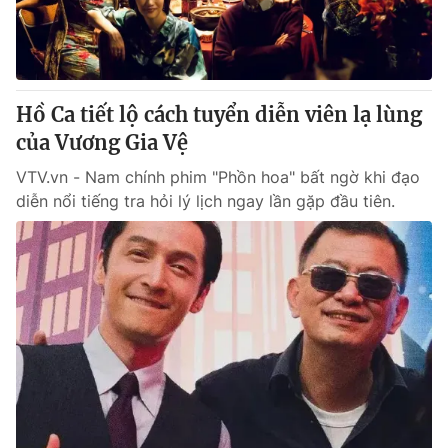
Thị trường 24h
Tấm lòng Việt
VTV4
Vươn mình bằng AI
Hồ Ca tiết lộ cách tuyển diễn viên lạ lùng
VTV9
VTV8
của Vương Gia Vệ
VTV.vn - Nam chính phim "Phồn hoa" bất ngờ khi đạo
Liên hệ tòa soạn
English
diễn nổi tiếng tra hỏi lý lịch ngay lần gặp đầu tiên.
THỜI BÁO VTV
Theo dõi báo trên
Cơ quan chủ quản:
Đài Truyền hình Việt Nam
Cơ quan báo chí:
Thời báo VTV