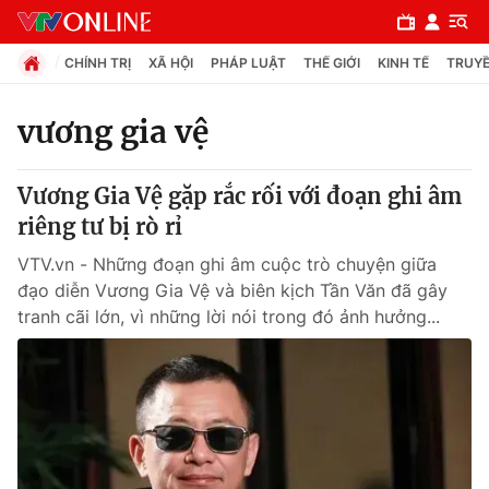
CHÍNH TRỊ
XÃ HỘI
PHÁP LUẬT
THẾ GIỚI
KINH TẾ
TRUYỀ
vương gia vệ
Chuyên mục
Vương Gia Vệ gặp rắc rối với đoạn ghi âm
Chính trị
riêng tư bị rò rỉ
VTV.vn - Những đoạn ghi âm cuộc trò chuyện giữa
Xã hội
đạo diễn Vương Gia Vệ và biên kịch Tần Văn đã gây
tranh cãi lớn, vì những lời nói trong đó ảnh hưởng...
Pháp luật
Y tế
Thế giới