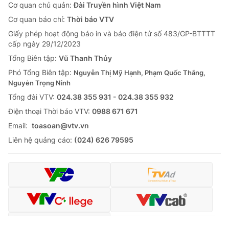
Cơ quan chủ quản:
Đài Truyền hình Việt Nam
Cơ quan báo chí:
Thời báo VTV
Giấy phép hoạt động báo in và báo điện tử số 483/GP-BTTTT
cấp ngày 29/12/2023
Tổng Biên tập:
Vũ Thanh Thủy
Phó Tổng Biên tập:
Nguyễn Thị Mỹ Hạnh, Phạm Quốc Thắng,
Nguyễn Trọng Ninh
Tổng đài VTV:
024.38 355 931 - 024.38 355 932
Ðiện thoại Thời báo VTV:
0988 671 671
Email:
toasoan@vtv.vn
Liên hệ quảng cáo:
(024) 626 79595