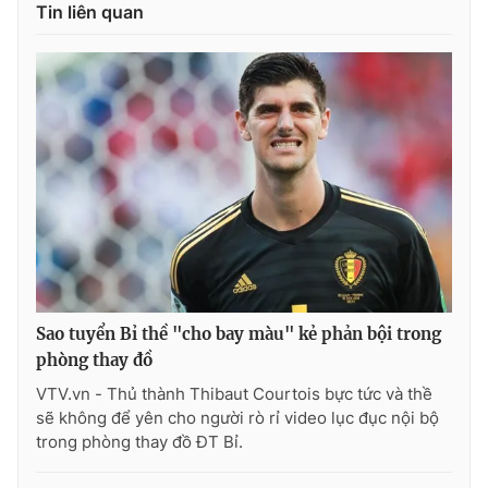
Phim VTV
Tin liên quan
Giải trí
Hậu trường
Điện ảnh
Đời sống
Nhân vật
Âm nhạc
Du lịch
Khán giả
Giáo dục
Sao
Làm đẹp
Giải sao mai
Tuyển sinh
Công nghệ
Chất lượng cuộc sống
Học trực tuyến
Hitech Công nghệ tương lai
Giao lưu trực tuyến
Sản phẩm
Sao tuyển Bỉ thề "cho bay màu" kẻ phản bội trong
Lịch phát sóng
Thị trường
phòng thay đồ
Tư vấn
VTV.vn - Thủ thành Thibaut Courtois bực tức và thề
sẽ không để yên cho người rò rỉ video lục đục nội bộ
Chuyên mục khác
trong phòng thay đồ ĐT Bỉ.
Emagazine
Podcast