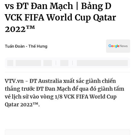
Chính trị
vs ĐT Đan Mạch | Bảng D
Truyền hình
VCK FIFA World Cup Qatar
Văn hóa - Giải trí
Xã hội
Y tế
2022™
Đời sống
Pháp luật
Công nghệ
Giáo dục
Tuấn Đoàn - Thế Hưng
Y tế
Thế giới
VTV.vn - ĐT Australia xuất sắc giành chiến
Tin tức
thắng trước ĐT Đan Mạch để qua đó giành tấm
Kinh tế
Thế giới đó đây
vé lịch sử vào vòng 1/8 VCK FIFA World Cup
Tài chính
Qatar 2022™.
Dữ liệu và đời sống
Câu chuyện quốc tế
Thị trường
Truyền hình
Góc doanh nghiệp