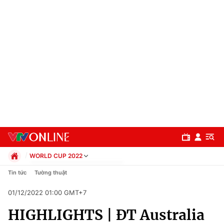
WORLD CUP 2022
Chính trị
Tin tức
Tường thuật
Xã hội
01/12/2022 01:00 GMT+7
Pháp luật
Chuyên mục
Kinh tế
HIGHLIGHTS | ĐT Australia
Thể thao