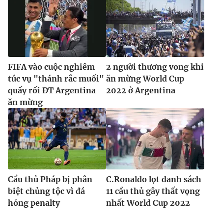
Ðiện thoại Thời báo VTV:
024.66 897 897
Email:
toasoan@vtv.vn
Liên hệ quảng cáo:
024-7300.7108
FIFA vào cuộc nghiêm
2 người thương vong khi
túc vụ "thánh rắc muối"
ăn mừng World Cup
quấy rối ĐT Argentina
2022 ở Argentina
ăn mừng
® Cấm sao chép dưới mọi hình thức nếu không có sự chấp
Cầu thủ Pháp bị phân
C.Ronaldo lọt danh sách
thuận bằng văn bản. Ghi rõ nguồn VTV.vn khi phát hành lại
biệt chủng tộc vì đá
11 cầu thủ gây thất vọng
thông tin từ website này.
hỏng penalty
nhất World Cup 2022