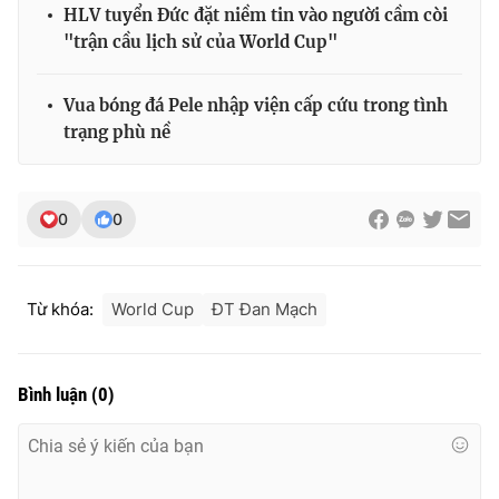
HLV tuyển Đức đặt niềm tin vào người cầm còi
Photo
Infographic
"trận cầu lịch sử của World Cup"
Video
Shorts video
Vua bóng đá Pele nhập viện cấp cứu trong tình
trạng phù nề
VTV Money
VTV Thể thao
0
0
VTV Sức khoẻ
Bất động sản
Thị trường 24h
Tấm lòng Việt
Từ khóa:
World Cup
ĐT Đan Mạch
VTV4
Vươn mình bằng AI
Bình luận
(
0
)
VTV9
VTV8
Liên hệ tòa soạn
English