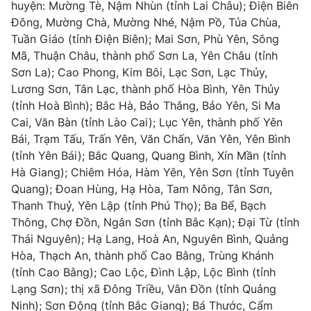
Phim VTV
huyện: Mường Tè, Nậm Nhùn (tỉnh Lai Châu); Điện Biên
Giải trí
Đông, Mường Chà, Mường Nhé, Nậm Pồ, Tủa Chùa,
Hậu trường
Tuần Giáo (tỉnh Điện Biên); Mai Sơn, Phù Yên, Sông
Điện ảnh
Đời sống
Mã, Thuận Châu, thành phố Sơn La, Yên Châu (tỉnh
Nhân vật
Âm nhạc
Sơn La); Cao Phong, Kim Bôi, Lạc Sơn, Lạc Thủy,
Du lịch
Khán giả
Lương Sơn, Tân Lạc, thành phố Hòa Bình, Yên Thủy
Giáo dục
Sao
(tỉnh Hoà Bình); Bắc Hà, Bảo Thắng, Bảo Yên, Si Ma
Làm đẹp
Giải sao mai
Cai, Văn Bàn (tỉnh Lào Cai); Lục Yên, thành phố Yên
Tuyển sinh
Công nghệ
Bái, Trạm Tấu, Trấn Yên, Văn Chấn, Văn Yên, Yên Bình
Chất lượng cuộc sống
Học trực tuyến
(tỉnh Yên Bái); Bắc Quang, Quang Bình, Xín Mần (tỉnh
Hitech Công nghệ tương lai
Hà Giang); Chiêm Hóa, Hàm Yên, Yên Sơn (tỉnh Tuyên
Giao lưu trực tuyến
Quang); Đoan Hùng, Hạ Hòa, Tam Nông, Tân Sơn,
Sản phẩm
Thanh Thuỷ, Yên Lập (tỉnh Phú Thọ); Ba Bể, Bạch
Lịch phát sóng
Thị trường
Thông, Chợ Đồn, Ngân Sơn (tỉnh Bắc Kạn); Đại Từ (tỉnh
Thái Nguyên); Hạ Lang, Hoà An, Nguyên Bình, Quảng
Tư vấn
Hòa, Thạch An, thành phố Cao Bằng, Trùng Khánh
Chuyên mục khác
(tỉnh Cao Bằng); Cao Lộc, Đình Lập, Lộc Bình (tỉnh
Lạng Sơn); thị xã Đông Triều, Vân Đồn (tỉnh Quảng
Emagazine
Podcast
Ninh); Sơn Động (tỉnh Bắc Giang); Bá Thước, Cẩm