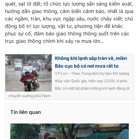
Ðiện thoại Thời báo VTV:
quét, sạt lở đất; tổ chức lực lượng sẵn sàng kiểm soát,
024.66 897 897
hướng dẫn giao thông, cắm biển cảnh báo, nhất là qua
Email:
toasoan@vtv.vn
các ngầm, tràn, khu vực ngập sâu, nước chảy xiết; chủ
Liên hệ quảng cáo:
024-7300.7108
động bố trí lực lượng, vật tư, phương tiện để khắc
phục sự cố, đảm bảo giao thông thông suốt trên các
trục giao thông chính khi xảy ra mưa lớn...
Không khí lạnh sắp tràn về, miền
Bắc cục bộ có nơi mưa rất to
VTV.vn - Theo Trung tâm Dự báo Khí tượng
thủy văn Quốc gia, hiện nay (23/5), ở phía
Bắc có một bộ phận không khí lạnh đang di
chuyển xuống phía Nam.
® Cấm sao chép dưới mọi hình thức nếu không có sự chấp
Tin liên quan
thuận bằng văn bản. Ghi rõ nguồn VTV.vn khi phát hành lại
thông tin từ website này.