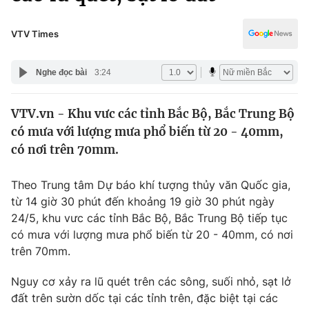
Chính trị
Truyền hình
Văn hóa - Giải trí
VTV Times
Xã hội
Y tế
Đời sống
Nghe đọc bài
3:24
Pháp luật
Công nghệ
Giáo dục
VTV.vn - Khu vưc các tỉnh Bắc Bộ, Bắc Trung Bộ
Y tế
có mưa với lượng mưa phổ biến từ 20 - 40mm,
có nơi trên 70mm.
Thế giới
Theo Trung tâm Dự báo khí tượng thủy văn Quốc gia,
Tin tức
từ 14 giờ 30 phút đến khoảng 19 giờ 30 phút ngày
Kinh tế
24/5, khu vưc các tỉnh Bắc Bộ, Bắc Trung Bộ tiếp tục
Thế giới đó đây
Tài chính
có mưa với lượng mưa phổ biến từ 20 - 40mm, có nơi
Dữ liệu và đời sống
Câu chuyện quốc tế
trên 70mm.
Thị trường
Nguy cơ xảy ra lũ quét trên các sông, suối nhỏ, sạt lở
Truyền hình
Góc doanh nghiệp
đất trên sườn dốc tại các tỉnh trên, đặc biệt tại các