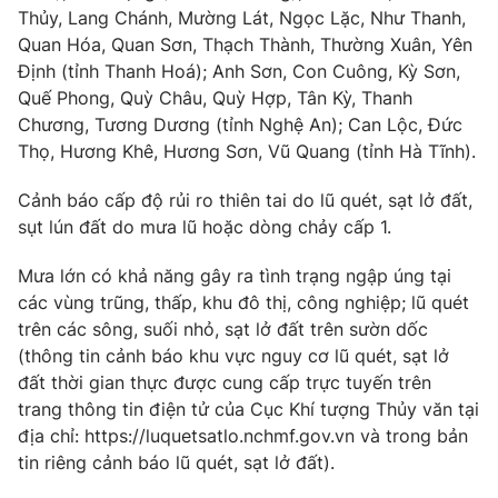
Thủy, Lang Chánh, Mường Lát, Ngọc Lặc, Như Thanh,
Photo
Infographic
Quan Hóa, Quan Sơn, Thạch Thành, Thường Xuân, Yên
Định (tỉnh Thanh Hoá); Anh Sơn, Con Cuông, Kỳ Sơn,
Quế Phong, Quỳ Châu, Quỳ Hợp, Tân Kỳ, Thanh
Video
Shorts video
Chương, Tương Dương (tỉnh Nghệ An); Can Lộc, Đức
Thọ, Hương Khê, Hương Sơn, Vũ Quang (tỉnh Hà Tĩnh).
VTV Money
VTV Thể thao
Cảnh báo cấp độ rủi ro thiên tai do lũ quét, sạt lở đất,
sụt lún đất do mưa lũ hoặc dòng chảy cấp 1.
VTV Sức khoẻ
Bất động sản
Mưa lớn có khả năng gây ra tình trạng ngập úng tại
Thị trường 24h
Tấm lòng Việt
các vùng trũng, thấp, khu đô thị, công nghiệp; lũ quét
trên các sông, suối nhỏ, sạt lở đất trên sườn dốc
(thông tin cảnh báo khu vực nguy cơ lũ quét, sạt lở
VTV4
Vươn mình bằng AI
đất thời gian thực được cung cấp trực tuyến trên
trang thông tin điện tử của Cục Khí tượng Thủy văn tại
VTV9
VTV8
địa chỉ: https://luquetsatlo.nchmf.gov.vn và trong bản
tin riêng cảnh báo lũ quét, sạt lở đất).
Liên hệ tòa soạn
English