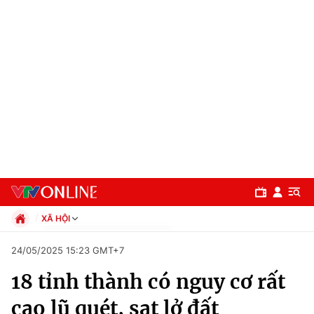
XÃ HỘI
Chính trị
24/05/2025 15:23 GMT+7
Xã hội
18 tỉnh thành có nguy cơ rất
Pháp luật
Chuyên mục
Kinh tế
cao lũ quét, sạt lở đất
Thể thao