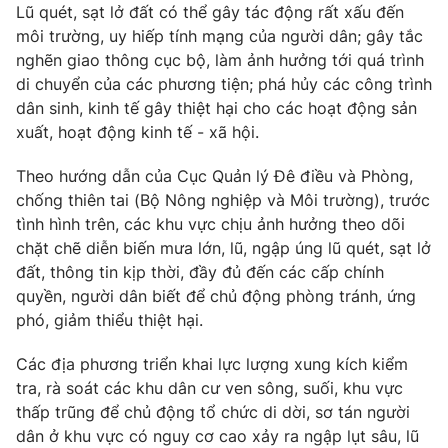
Lũ quét, sạt lở đất có thể gây tác động rất xấu đến
môi trường, uy hiếp tính mạng của người dân; gây tắc
nghẽn giao thông cục bộ, làm ảnh hưởng tới quá trình
di chuyển của các phương tiện; phá hủy các công trình
THỜI BÁO VTV
dân sinh, kinh tế gây thiệt hại cho các hoạt động sản
xuất, hoạt động kinh tế - xã hội.
Theo hướng dẫn của Cục Quản lý Đê điều và Phòng,
Theo dõi báo trên
chống thiên tai (Bộ Nông nghiệp và Môi trường), trước
tình hình trên, các khu vực chịu ảnh hưởng theo dõi
chặt chẽ diễn biến mưa lớn, lũ, ngập úng lũ quét, sạt lở
Cơ quan chủ quản:
Đài Truyền hình Việt Nam
đất, thông tin kịp thời, đầy đủ đến các cấp chính
Cơ quan báo chí:
Thời báo VTV
quyền, người dân biết để chủ động phòng tránh, ứng
Giấy phép hoạt động báo in và báo điện tử số 483/GP-BTTTT
phó, giảm thiểu thiệt hại.
cấp ngày 29/12/2023
Tổng Biên tập:
Vũ Thanh Thủy
Các địa phương triển khai lực lượng xung kích kiểm
Phó Tổng Biên tập:
Nguyễn Thị Mỹ Hạnh, Phạm Quốc Thắng,
tra, rà soát các khu dân cư ven sông, suối, khu vực
Nguyễn Trọng Ninh
thấp trũng để chủ động tổ chức di dời, sơ tán người
Tổng đài VTV:
024.38 355 931 - 024.38 355 932
dân ở khu vực có nguy cơ cao xảy ra ngập lụt sâu, lũ