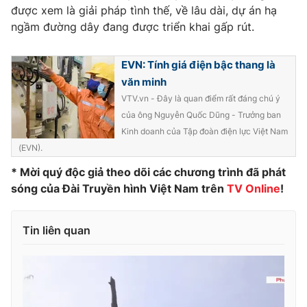
được xem là giải pháp tình thế, về lâu dài, dự án hạ
ngầm đường dây đang được triển khai gấp rút.
EVN: Tính giá điện bậc thang là
THỜI BÁO VTV
văn minh
VTV.vn - Đây là quan điểm rất đáng chú ý
của ông Nguyễn Quốc Dũng - Trưởng ban
Theo dõi báo trên
Kinh doanh của Tập đoàn điện lực Việt Nam
(EVN).
* Mời quý độc giả theo dõi các chương trình đã phát
Cơ quan chủ quản:
Đài Truyền hình Việt Nam
sóng của Đài Truyền hình Việt Nam trên
TV Online
!
Cơ quan báo chí:
Thời báo VTV
Giấy phép hoạt động báo in và báo điện tử số 483/GP-BTTTT
cấp ngày 29/12/2023
Tin liên quan
Tổng Biên tập:
Vũ Thanh Thủy
Phó Tổng Biên tập:
Nguyễn Thị Mỹ Hạnh, Phạm Quốc Thắng,
Nguyễn Trọng Ninh
Tổng đài VTV:
024.38 355 931 - 024.38 355 932