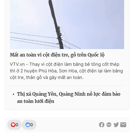
Ðiện thoại Thời báo VTV:
024.66 897 897
Email:
toasoan@vtv.vn
Liên hệ quảng cáo:
024-7300.7108
Mất an toàn vì cột điện tre, gỗ trên Quốc lộ
VTV.vn - Thay vì cột điện làm bằng bê tông cốt thép
thì ở 2 huyện Phú Hòa, Sơn Hòa, cột điện lại làm bằng
cột tre, thân gỗ và gây mất an toàn.
Thị xã Quảng Yên, Quảng Ninh nỗ lực đảm bảo
an toàn lưới điện
® Cấm sao chép dưới mọi hình thức nếu không có sự chấp
thuận bằng văn bản. Ghi rõ nguồn VTV.vn khi phát hành lại
thông tin từ website này.
0
0