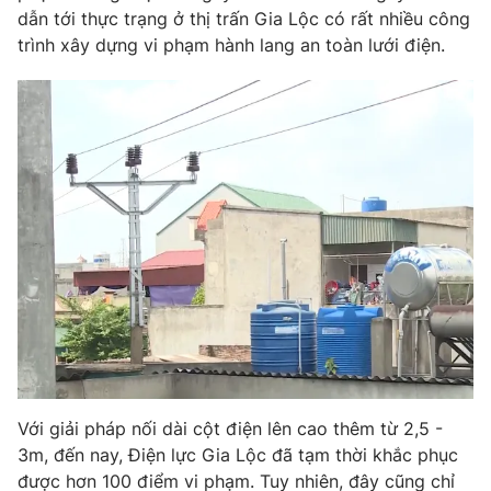
dẫn tới thực trạng ở thị trấn Gia Lộc có rất nhiều công
Photo
Infographic
trình xây dựng vi phạm hành lang an toàn lưới điện.
Video
Shorts video
VTV Money
VTV Thể thao
VTV Sức khoẻ
Bất động sản
Thị trường 24h
Tấm lòng Việt
VTV4
Vươn mình bằng AI
VTV9
VTV8
Với giải pháp nối dài cột điện lên cao thêm từ 2,5 -
3m, đến nay, Điện lực Gia Lộc đã tạm thời khắc phục
Liên hệ tòa soạn
English
được hơn 100 điểm vi phạm. Tuy nhiên, đây cũng chỉ