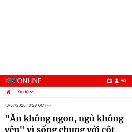
XÃ HỘI
Chính trị
16/07/2020 18:29 GMT+7
Xã hội
"Ăn không ngon, ngủ không
Pháp luật
Chuyên mục
Kinh tế
yên" vì sống chung với cột
Thể thao