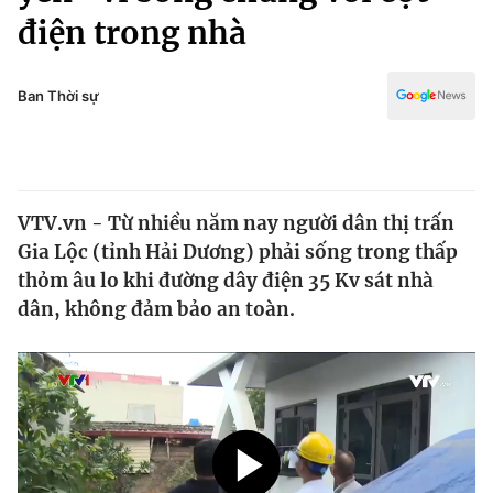
Chính trị
điện trong nhà
Truyền hình
Văn hóa - Giải trí
Xã hội
Y tế
Ban Thời sự
Đời sống
Pháp luật
Công nghệ
Giáo dục
Y tế
VTV.vn - Từ nhiều năm nay người dân thị trấn
Gia Lộc (tỉnh Hải Dương) phải sống trong thấp
Thế giới
thỏm âu lo khi đường dây điện 35 Kv sát nhà
Tin tức
dân, không đảm bảo an toàn.
Kinh tế
Thế giới đó đây
Tài chính
Dữ liệu và đời sống
Câu chuyện quốc tế
Thị trường
Truyền hình
Góc doanh nghiệp