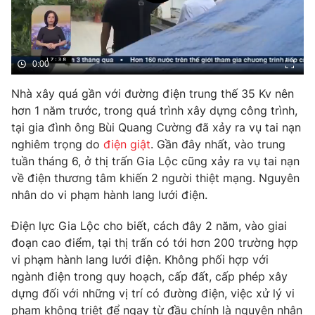
Phim VTV
Giải trí
Hậu trường
Điện ảnh
Đời sống
Nhân vật
0:00
Âm nhạc
Du lịch
Khán giả
Nhà xây quá gần với đường điện trung thế 35 Kv nên
Giáo dục
Sao
hơn 1 năm trước, trong quá trình xây dựng công trình,
Làm đẹp
Giải sao mai
Tuyển sinh
tại gia đình ông Bùi Quang Cường đã xảy ra vụ tai nạn
Công nghệ
Chất lượng cuộc sống
nghiêm trọng do
điện giật
. Gần đây nhất, vào trung
Học trực tuyến
tuần tháng 6, ở thị trấn Gia Lộc cũng xảy ra vụ tai nạn
Hitech Công nghệ tương lai
Giao lưu trực tuyến
về điện thương tâm khiến 2 người thiệt mạng. Nguyên
Sản phẩm
nhân do vi phạm hành lang lưới điện.
Lịch phát sóng
Thị trường
Điện lực Gia Lộc cho biết, cách đây 2 năm, vào giai
đoạn cao điểm, tại thị trấn có tới hơn 200 trường hợp
Tư vấn
vi phạm hành lang lưới điện. Không phối hợp với
Chuyên mục khác
ngành điện trong quy hoạch, cấp đất, cấp phép xây
dựng đối với những vị trí có đường điện, việc xử lý vi
Emagazine
Podcast
phạm không triệt để ngay từ đầu chính là nguyên nhân