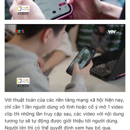
Photo
Infographic
Video
Shorts video
VTV Money
VTV Thể thao
VTV Sức khoẻ
Bất động sản
Thị trường 24h
Tấm lòng Việt
VTV4
Vươn mình bằng AI
Với thuật toán của các nền tảng mạng xã hội hiện nay,
chỉ cần 1 lần người dùng vô tình hoặc cố ý mở 1 video
VTV9
VTV8
clip thì những lần truy cập sau, các video với nội dung
tương tự sẽ tự động được giới thiệu tới người dùng.
Liên hệ tòa soạn
English
Người lớn thì có thể quyết định xem hay bỏ qua.