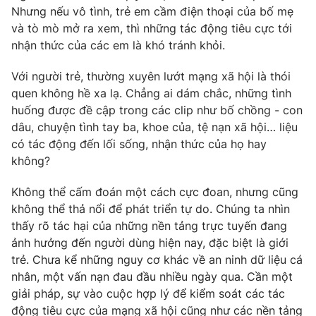
Nhưng nếu vô tình, trẻ em cầm điện thoại của bố mẹ
và tò mò mở ra xem, thì những tác động tiêu cực tới
nhận thức của các em là khó tránh khỏi.
THỜI BÁO VTV
Với người trẻ, thường xuyên lướt mạng xã hội là thói
quen không hề xa lạ. Chẳng ai dám chắc, những tình
huống được đề cập trong các clip như bố chồng - con
dâu, chuyện tình tay ba, khoe của, tệ nạn xã hội… liệu
Theo dõi báo trên
có tác động đến lối sống, nhận thức của họ hay
không?
Cơ quan chủ quản:
Đài Truyền hình Việt Nam
Không thể cấm đoán một cách cực đoan, nhưng cũng
Cơ quan báo chí:
Thời báo VTV
không thể thả nổi để phát triển tự do. Chúng ta nhìn
Giấy phép hoạt động báo in và báo điện tử số 483/GP-BTTTT
thấy rõ tác hại của những nền tảng trực tuyến đang
cấp ngày 29/12/2023
ảnh hưởng đến người dùng hiện nay, đặc biệt là giới
Tổng Biên tập:
Vũ Thanh Thủy
trẻ. Chưa kể những nguy cơ khác về an ninh dữ liệu cá
Phó Tổng Biên tập:
Nguyễn Thị Mỹ Hạnh, Phạm Quốc Thắng,
nhân, một vấn nạn đau đầu nhiều ngày qua. Cần một
Nguyễn Trọng Ninh
giải pháp, sự vào cuộc hợp lý để kiểm soát các tác
Tổng đài VTV:
024.38 355 931 - 024.38 355 932
động tiêu cực của mạng xã hội cũng như các nền tảng