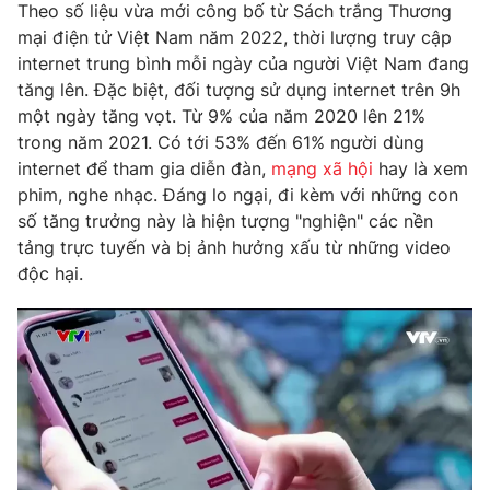
Phim VTV
Theo số liệu vừa mới công bố từ Sách trắng Thương
Giải trí
mại điện tử Việt Nam năm 2022, thời lượng truy cập
Hậu trường
internet trung bình mỗi ngày của người Việt Nam đang
Điện ảnh
Đời sống
tăng lên. Đặc biệt, đối tượng sử dụng internet trên 9h
Nhân vật
Âm nhạc
một ngày tăng vọt. Từ 9% của năm 2020 lên 21%
Du lịch
Khán giả
trong năm 2021. Có tới 53% đến 61% người dùng
Giáo dục
Sao
internet để tham gia diễn đàn,
mạng xã hội
hay là xem
Làm đẹp
Giải sao mai
phim, nghe nhạc. Đáng lo ngại, đi kèm với những con
Tuyển sinh
Công nghệ
Chất lượng cuộc sống
số tăng trưởng này là hiện tượng "nghiện" các nền
Học trực tuyến
tảng trực tuyến và bị ảnh hưởng xấu từ những video
Hitech Công nghệ tương lai
độc hại.
Giao lưu trực tuyến
Sản phẩm
Lịch phát sóng
Thị trường
Tư vấn
Chuyên mục khác
Emagazine
Podcast