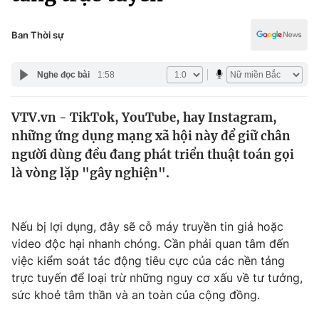
Chính trị
Truyền hình
Văn hóa - Giải trí
Ban Thời sự
Xã hội
Y tế
Đời sống
Nghe đọc bài
1:58
Pháp luật
Công nghệ
Giáo dục
VTV.vn - TikTok, YouTube, hay Instagram,
Y tế
những ứng dụng mạng xã hội này để giữ chân
người dùng đều đang phát triển thuật toán gọi
Thế giới
là vòng lặp "gây nghiện".
Tin tức
Kinh tế
Nếu bị lợi dụng, đây sẽ cỗ máy truyền tin giả hoặc
Thế giới đó đây
Tài chính
video độc hại nhanh chóng. Cần phải quan tâm đến
Dữ liệu và đời sống
Câu chuyện quốc tế
việc kiểm soát tác động tiêu cực của các nền tảng
Thị trường
trực tuyến để loại trừ những nguy cơ xấu về tư tưởng,
Truyền hình
sức khoẻ tâm thần và an toàn của cộng đồng.
Góc doanh nghiệp