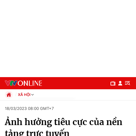
XÃ HỘI
Chính trị
18/03/2023 08:00 GMT+7
Xã hội
Ảnh hưởng tiêu cực của nền
Pháp luật
Chuyên mục
Kinh tế
tảng trực tuyến
Thể thao