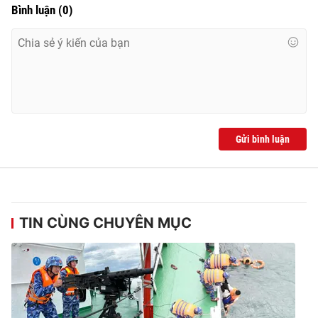
Bình luận
(
0
)
Gửi bình luận
TIN CÙNG CHUYÊN MỤC