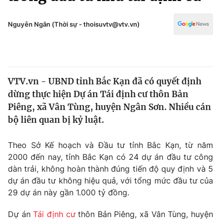
Chính trị
Truyền hình
Văn hóa - Giải trí
Nguyễn Ngân (Thời sự - thoisuvtv@vtv.vn)
Xã hội
Y tế
Đời sống
Pháp luật
Công nghệ
Giáo dục
VTV.vn - UBND tỉnh Bắc Kạn đã có quyết định
Y tế
dừng thực hiện Dự án Tái định cư thôn Bản
Piêng, xã Vân Tùng, huyện Ngân Sơn. Nhiều cán
Thế giới
bộ liên quan bị kỷ luật.
Tin tức
Theo Sở Kế hoạch và Đầu tư tỉnh Bắc Kạn, từ năm
Kinh tế
2000 đến nay, tỉnh Bắc Kạn có 24 dự án đầu tư công
Thế giới đó đây
Tài chính
dàn trải, không hoàn thành đúng tiến độ quy định và 5
Dữ liệu và đời sống
Câu chuyện quốc tế
dự án đầu tư không hiệu quả, với tổng mức đầu tư của
Thị trường
29 dự án này gần 1.000 tỷ đồng.
Truyền hình
Góc doanh nghiệp
Dự án
Tái định cư
thôn Bản Piêng, xã Vân Tùng, huyện