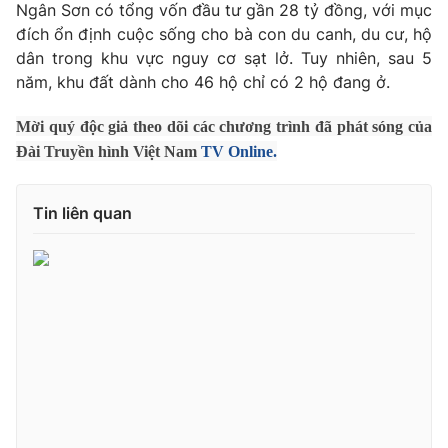
Phim VTV
Ngân Sơn có tổng vốn đầu tư gần 28 tỷ đồng, với mục
Giải trí
đích ổn định cuộc sống cho bà con du canh, du cư, hộ
Hậu trường
dân trong khu vực nguy cơ sạt lở. Tuy nhiên, sau 5
Điện ảnh
Đời sống
năm, khu đất dành cho 46 hộ chỉ có 2 hộ đang ở.
Nhân vật
Âm nhạc
Du lịch
Khán giả
Mời quý độc giả theo dõi các chương trình đã phát sóng của
Giáo dục
Sao
Đài Truyền hình Việt Nam
TV Online.
Làm đẹp
Giải sao mai
Tuyển sinh
Công nghệ
Chất lượng cuộc sống
Tin liên quan
Học trực tuyến
Hitech Công nghệ tương lai
Giao lưu trực tuyến
Sản phẩm
Lịch phát sóng
Thị trường
Tư vấn
Chuyên mục khác
Emagazine
Podcast