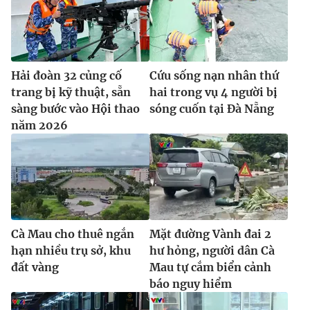
Ðiện thoại Thời báo VTV:
024.66 897 897
Email:
toasoan@vtv.vn
Liên hệ quảng cáo:
024-7300.7108
Hải đoàn 32 củng cố
Cứu sống nạn nhân thứ
trang bị kỹ thuật, sẵn
hai trong vụ 4 người bị
sàng bước vào Hội thao
sóng cuốn tại Đà Nẵng
năm 2026
Cà Mau cho thuê ngắn
Mặt đường Vành đai 2
® Cấm sao chép dưới mọi hình thức nếu không có sự chấp
hạn nhiều trụ sở, khu
hư hỏng, người dân Cà
thuận bằng văn bản. Ghi rõ nguồn VTV.vn khi phát hành lại
đất vàng
Mau tự cắm biển cảnh
thông tin từ website này.
báo nguy hiểm