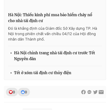
Photo
Infographic
Hà Nội: Thiếu kinh phí mua bảo hiểm cháy nổ
cho nhà tái định cư
Video
Shorts video
Đó là khẳng định của Giám đốc Sở Xây dựng TP. Hà
Nội trong phiên chất vấn chiều 04/12 của Hội đồng
VTV Money
VTV Thể thao
nhân dân Thành phố.
VTV Sức khoẻ
Bất động sản
Hà Nội chỉnh trang nhà tái định cư trước Tết
Nguyên đán
Thị trường 24h
Tấm lòng Việt
Tết ở xóm tái định cư thủy điện
VTV4
Vươn mình bằng AI
0
0
VTV9
VTV8
Liên hệ tòa soạn
English