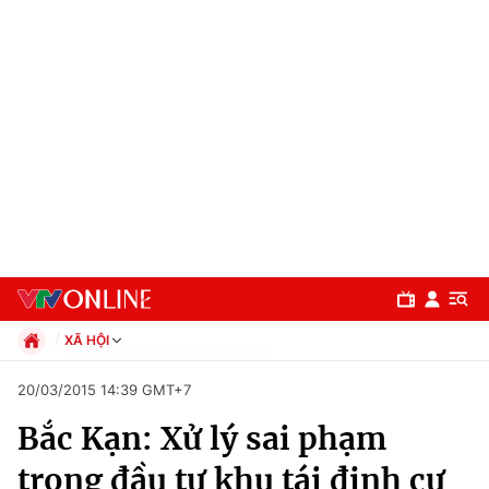
XÃ HỘI
Chính trị
20/03/2015 14:39 GMT+7
Xã hội
Bắc Kạn: Xử lý sai phạm
Pháp luật
Chuyên mục
Kinh tế
trong đầu tư khu tái định cư
Thể thao