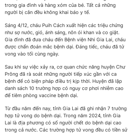
trong gia đình và hàng xóm của bé. Tất cả những
Photo
Infographic
người bị cắn đều không khai báo y tế.
Sáng 4/12, cháu Puih Cách xuất hiện các triệu chứng
Video
Shorts video
như sợ nước, gió, ánh sáng, nôn ói khan và co giật.
Gia đình đã đưa cháu đến Bệnh viện Nhi Gia Lai, cháu
VTV Money
VTV Thể thao
được chẩn đoán mắc bệnh dại. Đáng tiếc, cháu đã tử
vong vào tối cùng ngày.
VTV Sức khoẻ
Bất động sản
Sau khi sự việc xảy ra, cơ quan chức năng huyện Chư
Prông đã rà soát những người tiếp xúc gần với ca
Thị trường 24h
Tấm lòng Việt
bệnh để có biện pháp điều trị kịp thời. Huyện đã lập
danh sách 10 trường hợp có nguy cơ phơi nhiễm cao
để tiêm phòng vaccine bệnh dại.
VTV4
Vươn mình bằng AI
Từ đầu năm đến nay, tỉnh Gia Lai đã ghi nhận 7 trường
VTV9
VTV8
hợp tử vong do bệnh dại. Trong năm 2024, tỉnh Gia
Lai là địa phương có số người chết do bệnh dại cao
trong cả nước. Các trường hợp tử vong đều có tiền sử
Liên hệ tòa soạn
English