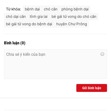
Từ khóa:
bệnh dại
chó cắn
phòng bệnh dại
chó dại cắn
tỉnh gia lai
bé gái tử vong do chó cắn
bé gái tử vong do bệnh dại
huyện Chư Prông
Bình luận
(
0
)
Gửi bình luận