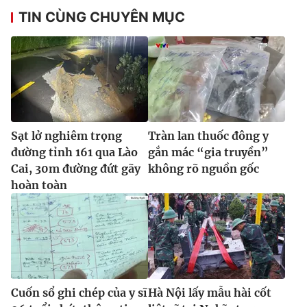
TIN CÙNG CHUYÊN MỤC
Sạt lở nghiêm trọng
Tràn lan thuốc đông y
đường tỉnh 161 qua Lào
gắn mác “gia truyền”
Cai, 30m đường đứt gãy
không rõ nguồn gốc
hoàn toàn
Cuốn sổ ghi chép của y sĩ
Hà Nội lấy mẫu hài cốt