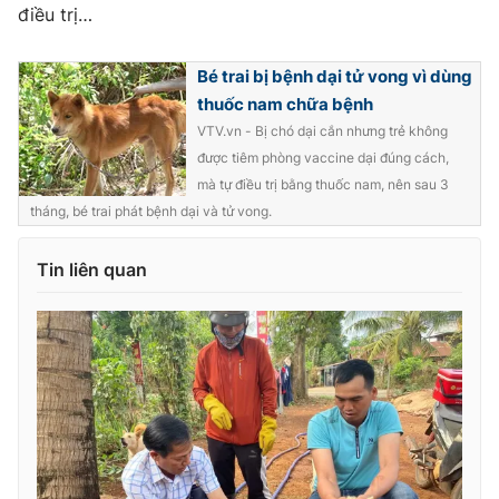
Ðiện thoại Thời báo VTV:
024.66 897 897
điều trị…
Email:
toasoan@vtv.vn
Liên hệ quảng cáo:
024-7300.7108
Bé trai bị bệnh dại tử vong vì dùng
thuốc nam chữa bệnh
VTV.vn - Bị chó dại cắn nhưng trẻ không
được tiêm phòng vaccine dại đúng cách,
mà tự điều trị bằng thuốc nam, nên sau 3
tháng, bé trai phát bệnh dại và tử vong.
Tin liên quan
® Cấm sao chép dưới mọi hình thức nếu không có sự chấp
thuận bằng văn bản. Ghi rõ nguồn VTV.vn khi phát hành lại
thông tin từ website này.