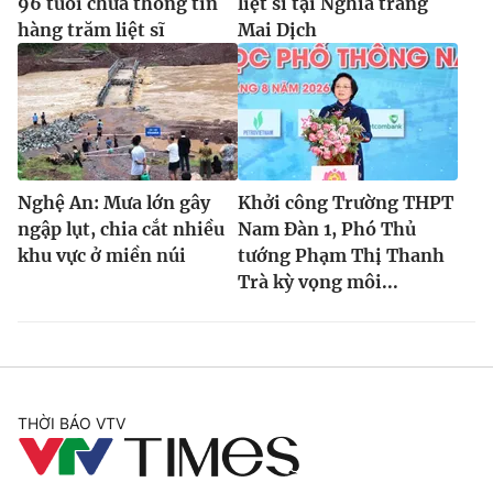
96 tuổi chứa thông tin
liệt sĩ tại Nghĩa trang
hàng trăm liệt sĩ
Mai Dịch
Nghệ An: Mưa lớn gây
Khởi công Trường THPT
ngập lụt, chia cắt nhiều
Nam Đàn 1, Phó Thủ
khu vực ở miền núi
tướng Phạm Thị Thanh
Trà kỳ vọng môi...
THỜI BÁO VTV