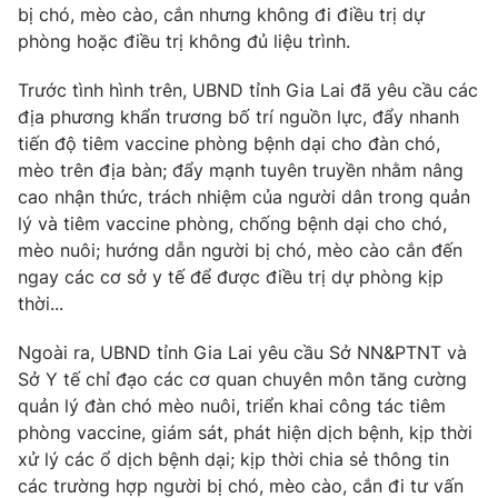
bị chó, mèo cào, cắn nhưng không đi điều trị dự
phòng hoặc điều trị không đủ liệu trình.
Trước tình hình trên, UBND tỉnh Gia Lai đã yêu cầu các
THỜI BÁO VTV
địa phương khẩn trương bố trí nguồn lực, đẩy nhanh
tiến độ tiêm vaccine phòng bệnh dại cho đàn chó,
mèo trên địa bàn; đẩy mạnh tuyên truyền nhằm nâng
cao nhận thức, trách nhiệm của người dân trong quản
Theo dõi báo trên
lý và tiêm vaccine phòng, chống bệnh dại cho chó,
mèo nuôi; hướng dẫn người bị chó, mèo cào cắn đến
ngay các cơ sở y tế để được điều trị dự phòng kịp
Cơ quan chủ quản:
Đài Truyền hình Việt Nam
thời...
Cơ quan báo chí:
Thời báo VTV
Giấy phép hoạt động báo in và báo điện tử số 483/GP-BTTTT
Ngoài ra, UBND tỉnh Gia Lai yêu cầu Sở NN&PTNT và
cấp ngày 29/12/2023
Sở Y tế chỉ đạo các cơ quan chuyên môn tăng cường
Tổng Biên tập:
Vũ Thanh Thủy
quản lý đàn chó mèo nuôi, triển khai công tác tiêm
Phó Tổng Biên tập:
Nguyễn Thị Mỹ Hạnh, Phạm Quốc Thắng,
phòng vaccine, giám sát, phát hiện dịch bệnh, kịp thời
Nguyễn Trọng Ninh
xử lý các ổ dịch bệnh dại; kịp thời chia sẻ thông tin
Tổng đài VTV:
024.38 355 931 - 024.38 355 932
các trường hợp người bị chó, mèo cào, cắn đi tư vấn