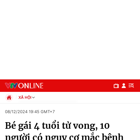
XÃ HỘI
Chính trị
08/12/2024 19:45 GMT+7
Xã hội
Bé gái 4 tuổi tử vong, 10
Pháp luật
Chuyên mục
Kinh tế
người có nguy cơ mắc bệnh
Thể thao