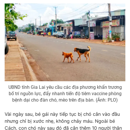
Phim VTV
Giải trí
Hậu trường
Điện ảnh
Đời sống
Nhân vật
Âm nhạc
Du lịch
Khán giả
Giáo dục
Sao
Làm đẹp
Giải sao mai
Tuyển sinh
Công nghệ
Chất lượng cuộc sống
Học trực tuyến
Hitech Công nghệ tương lai
Giao lưu trực tuyến
Sản phẩm
UBND tỉnh Gia Lai yêu cầu các địa phương khẩn trương
Lịch phát sóng
Thị trường
bố trí nguồn lực, đẩy nhanh tiến độ tiêm vaccine phòng
bệnh dại cho đàn chó, mèo trên địa bàn. (Ảnh: PLO)
Tư vấn
Chuyên mục khác
Vài ngày sau, bé gái này tiếp tục bị chó cắn vào đầu
nhưng chỉ bị xước nhẹ, không chảy máu. Ngoài bé
Emagazine
Podcast
Cách, con chó này sau đó đã cắn thêm 10 người thân