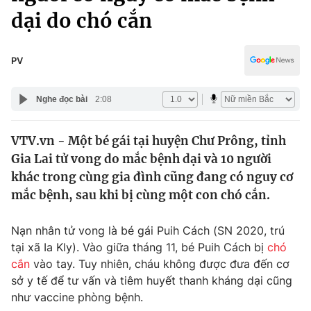
Chính trị
dại do chó cắn
Truyền hình
Văn hóa - Giải trí
Xã hội
Y tế
PV
Đời sống
Pháp luật
Công nghệ
Nghe đọc bài
2:08
Giáo dục
Y tế
VTV.vn - Một bé gái tại huyện Chư Prông, tỉnh
Gia Lai tử vong do mắc bệnh dại và 10 người
Thế giới
khác trong cùng gia đình cũng đang có nguy cơ
Tin tức
mắc bệnh, sau khi bị cùng một con chó cắn.
Kinh tế
Thế giới đó đây
Nạn nhân tử vong là bé gái Puih Cách (SN 2020, trú
Tài chính
Dữ liệu và đời sống
tại xã Ia Kly). Vào giữa tháng 11, bé Puih Cách bị
chó
Câu chuyện quốc tế
Thị trường
cắn
vào tay. Tuy nhiên, cháu không được đưa đến cơ
sở y tế để tư vấn và tiêm huyết thanh kháng dại cũng
Truyền hình
Góc doanh nghiệp
như vaccine phòng bệnh.