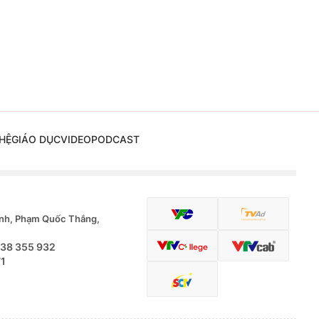
HỆ
GIÁO DỤC
VIDEO
PODCAST
nh, Phạm Quốc Thắng,
.38 355 932
71