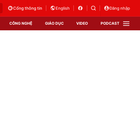
Cổng thông tin
English
Đăng nhập
CÔNG NGHỆ
GIÁO DỤC
VIDEO
PODCAST
VTV Money
VTV Thể thao
VTV Sức khoẻ
Bất động sản
Thị trường 24h
Tấm lòng Việt
Vươn mình bằng AI
VTV4
VTV8
VTV9
Lịch phát sóng
Giao lưu trực tuyến
Sự kiện