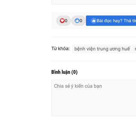
0
0
Bài đọc hay? Thả t
Từ khóa:
bệnh viện trung ương huế
Bình luận
(
0
)