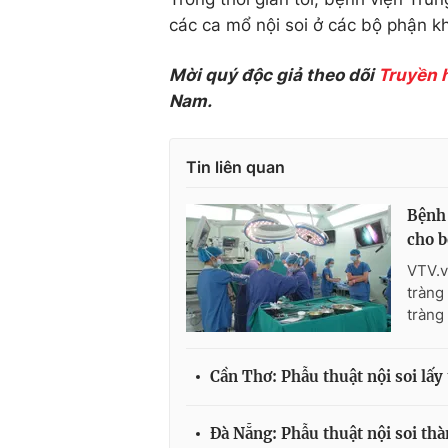
các ca mổ nội soi ở các bộ phận k
Mời quý độc giả theo dõi
Truyền 
Nam.
Tin liên quan
Bệnh 
cho b
VTV.v
tràng
tràng 
Cần Thơ: Phẫu thuật nội soi lấy
Đà Nẵng: Phẫu thuật nội soi thà