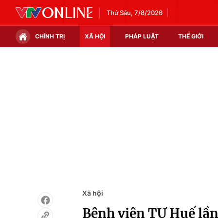
Thứ Sáu, 7/8/2026
CHÍNH TRỊ
XÃ HỘI
PHÁP LUẬT
THẾ GIỚI
Chính trị
Xã hội
Thế giới
Kinh tế
Tin tức
Tài chính
Thế giới đó đây
Thị trường
Câu chuyện quốc tế
Góc doanh nghiệp
Dữ liệu và đời sống
Xã hội
Bệnh viện TƯ Huế lần