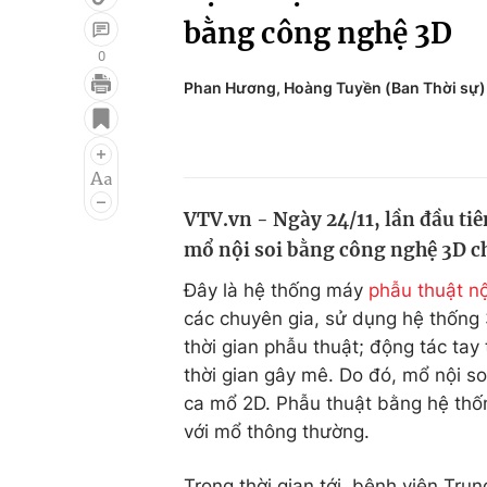
bằng công nghệ 3D
0
Phan Hương, Hoàng Tuyền (Ban Thời sự)
Giải trí
Đời sống
Điện ảnh
Du lịch
Âm nhạc
Làm đẹp
VTV.vn - Ngày 24/11, lần đầu tiê
Sao
Chất lượng cuộc sốn
mổ nội soi bằng công nghệ 3D ch
Đây là hệ thống máy
phẫu thuật nộ
các chuyên gia, sử dụng hệ thống 
thời gian phẫu thuật; động tác ta
thời gian gây mê. Do đó, mổ nội so
ca mổ 2D. Phẫu thuật bằng hệ thốn
với mổ thông thường.
Trong thời gian tới, bệnh viện Tru