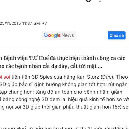
Góc ảnh
25/11/2015 11:37 GMT+7
Giáo dục
Công nghệ
Chia sẻ
Tuyển sinh
Hitech Công ng
Học trực tuyến
Sản phẩm
n Bệnh viện T.Ư Huế đã thực hiện thành công ca các
g
Thị trường
o các bệnh nhân cắt dạ dày, cắt túi mật …
Tư vấn
i soi
tiên tiến 3D Spies của hãng Karl Storz (Đức). Theo
3D giúp bác sĩ định hướng không gian tốt hơn; rút ngắn
y tập chung hơn; tăng độ an toàn cho bệnh nhân; giảm
i bằng công nghệ 3D đem lại hiệu quả kinh tế hơn so vớ
g nội soi 3D giúp thời gian phẫu thuật giảm hơn 15% so
ng ương Huế sẽ tiếp tục áp dụng kỹ thuật mới này đối với