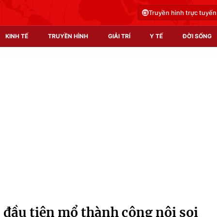
Truyền hình trực tuyến
KINH TẾ
TRUYỀN HÌNH
GIẢI TRÍ
Y TẾ
ĐỜI SỐNG
Pháp luật
Y tế
Truyền hình
Multimedia
Phim VTV
Video
Hậu trường
Shorts video
Nhân vật
Podcast
Khán giả
EMagazine
Giải sao mai
Photo
 đầu tiên mổ thành công nội soi
Infographic