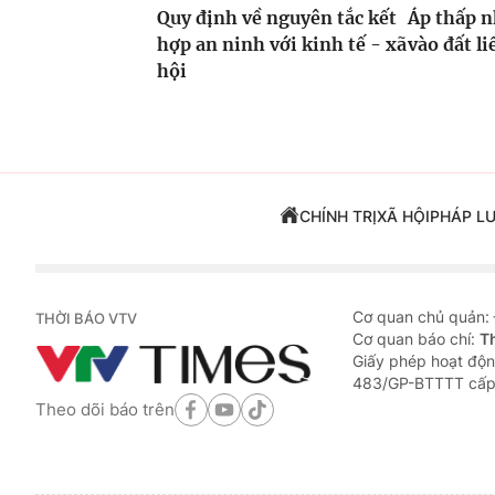
Quy định về nguyên tắc kết
Áp thấp n
hợp an ninh với kinh tế - xã
vào đất li
hội
CHÍNH TRỊ
XÃ HỘI
PHÁP L
Cơ quan chủ quản:
THỜI BÁO VTV
Cơ quan báo chí:
T
Giấy phép hoạt độn
483/GP-BTTTT cấp
Theo dõi báo trên