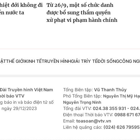
hiệt đới không đi
Từ 26/9, một số chức danh
ền nước ta
được bổ sung thẩm quyền
xử phạt vi phạm hành chính
UẬT
THẾ GIỚI
KINH TẾ
TRUYỀN HÌNH
GIẢI TRÍ
Y TẾ
ĐỜI SỐNG
CÔNG NG
Đài Truyền hình Việt Nam
Tổng Biên tập:
Vũ Thanh Thủy
hời báo VTV
Phó Tổng Biên tập:
Nguyễn Thị Mỹ Hạ
g báo in và báo điện tử số
Nguyễn Trọng Ninh
 ngày 29/12/2023
Tổng đài VTV:
024.38 355 931 - 024
Ðiện thoại Thời báo VTV:
0988 671 6
Email:
toasoan@vtv.vn
Liên hệ quảng cáo:
(024) 626 79595