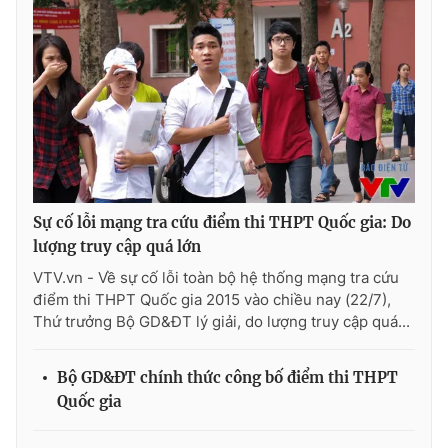
Photo
Infographic
Video
Shorts video
VTV Money
VTV Thể thao
VTV Sức khoẻ
Bất động sản
Sự cố lỗi mạng tra cứu điểm thi THPT Quốc gia: Do
lượng truy cập quá lớn
Thị trường 24h
Tấm lòng Việt
VTV.vn - Về sự cố lỗi toàn bộ hệ thống mạng tra cứu
điểm thi THPT Quốc gia 2015 vào chiều nay (22/7),
Thứ trưởng Bộ GD&ĐT lý giải, do lượng truy cập quá...
VTV4
Vươn mình bằng AI
Bộ GD&ĐT chính thức công bố điểm thi THPT
VTV9
VTV8
Quốc gia
Liên hệ tòa soạn
English