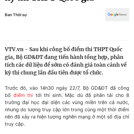
Chính trị
Truyền hình
Văn hóa - Giải trí
Ban Thời sự
Xã hội
Y tế
Đời sống
Pháp luật
Công nghệ
Giáo dục
VTV.vn - Sau khi công bố điểm thi THPT Quốc
Y tế
gia, Bộ GD&ĐT đang tiến hành tổng hợp, phân
tích các dữ liệu để sớm có đánh giá toàn cảnh về
Thế giới
kỳ thi chung lần đầu tiên được tổ chức.
Tin tức
Trước đó, vào 14h30 ngày 22/7, Bộ GD&ĐT đã công
Kinh tế
bố
điểm thi
tới thí sinh. Mặc dù đã phân tải cho 8
Thế giới đó đây
Tài chính
trường đại học đại diện các vùng miền trên cả nước,
Dữ liệu và đời sống
Câu chuyện quốc tế
nhưng do lượng truy cập lớn trong cùng một thời điểm
Thị trường
nên đã xảy ra hiện tượng nghẽn mạng ở một số địa chỉ
Truyền hình
truy cập.
Góc doanh nghiệp