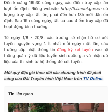
Phim VTV
Đến khoảng 16h30 cùng ngày, các điểm truy cập lần
Giải trí
lượt ổn định. Riêng website
http://thi.moet.gov.vn
có
Hậu trường
lượng truy cập rất lớn, phải đến hơn 18h mới dần ổn
Điện ảnh
Đời sống
định. Sau 19h cùng ngày, tất cả các điểm truy cập đã
Nhân vật
Âm nhạc
hoạt động bình thường.
Du lịch
Khán giả
Giáo dục
Sao
Từ ngày 1/8 - 20/8, các trường sẽ nhận hồ sơ xét
Làm đẹp
Giải sao mai
tuyển nguyện vọng 1. Ít nhất mỗi ngày một lần, các
Tuyển sinh
Công nghệ
trường cập nhật thông tin
đăng ký xét tuyển
vào hệ
Chất lượng cuộc sống
Học trực tuyến
thống quản lý dữ liệu tuyển sinh quốc gia và nhận dữ
Hitech Công nghệ tương lai
liệu của thí sinh từ hệ thống để xét tuyển.
Giao lưu trực tuyến
Sản phẩm
Mời quý độc giả theo dõi các chương trình đã phát
Lịch phát sóng
sóng của Đài Truyền hình Việt Nam trên
TV Online.
Thị trường
Tư vấn
Tin liên quan
Chuyên mục khác
Emagazine
Podcast