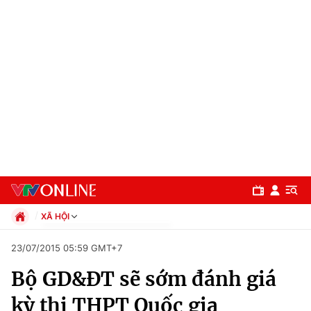
XÃ HỘI
Chính trị
23/07/2015 05:59 GMT+7
Xã hội
Bộ GD&ĐT sẽ sớm đánh giá
Pháp luật
Chuyên mục
Kinh tế
kỳ thi THPT Quốc gia
Thể thao