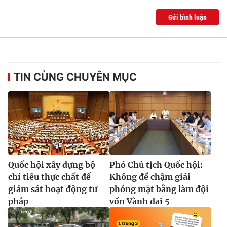
Ðiện thoại Thời báo VTV:
024.66 897 897
Gửi bình luận
Email:
toasoan@vtv.vn
Liên hệ quảng cáo:
024-7300.7108
TIN CÙNG CHUYÊN MỤC
Quốc hội xây dựng bộ
Phó Chủ tịch Quốc hội:
chỉ tiêu thực chất để
Không để chậm giải
® Cấm sao chép dưới mọi hình thức nếu không có sự chấp
thuận bằng văn bản. Ghi rõ nguồn VTV.vn khi phát hành lại
giám sát hoạt động tư
phóng mặt bằng làm đội
thông tin từ website này.
pháp
vốn Vành đai 5