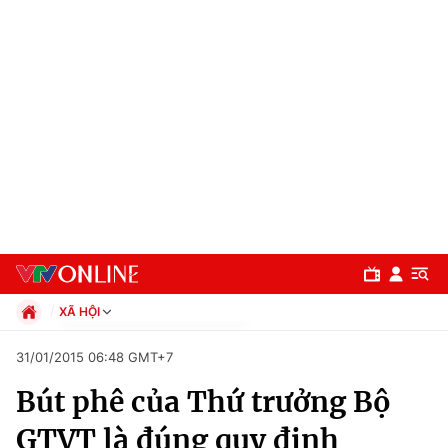
XÃ HỘI
Chính trị
31/01/2015 06:48 GMT+7
Xã hội
Bút phê của Thứ trưởng Bộ
Pháp luật
Chuyên mục
Kinh tế
GTVT là đúng quy định
Thể thao