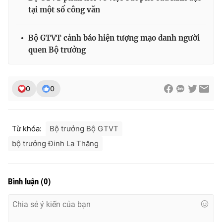
tại một số công văn
Bộ GTVT cảnh báo hiện tượng mạo danh người
THỜI BÁO VTV
quen Bộ trưởng
0
0
Theo dõi báo trên
Cơ quan chủ quản:
Đài Truyền hình Việt Nam
Từ khóa:
Bộ trưởng Bộ GTVT
Cơ quan báo chí:
Thời báo VTV
bộ trưởng Đinh La Thăng
Giấy phép hoạt động báo in và báo điện tử số 483/GP-BTTTT
cấp ngày 29/12/2023
Tổng Biên tập:
Vũ Thanh Thủy
Bình luận
(
0
)
Phó Tổng Biên tập:
Nguyễn Thị Mỹ Hạnh, Phạm Quốc Thắng,
Nguyễn Trọng Ninh
Tổng đài VTV:
024.38 355 931 - 024.38 355 932