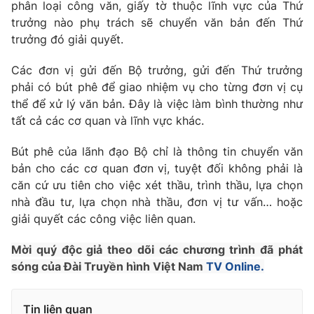
Phim VTV
phân loại công văn, giấy tờ thuộc lĩnh vực của Thứ
Giải trí
trưởng nào phụ trách sẽ chuyển văn bản đến Thứ
Hậu trường
trưởng đó giải quyết.
Điện ảnh
Đời sống
Nhân vật
Các đơn vị gửi đến Bộ trưởng, gửi đến Thứ trưởng
Âm nhạc
Du lịch
phải có bút phê để giao nhiệm vụ cho từng đơn vị cụ
Khán giả
Giáo dục
Sao
thể để xử lý văn bản. Đây là việc làm bình thường như
Làm đẹp
Giải sao mai
tất cả các cơ quan và lĩnh vực khác.
Tuyển sinh
Công nghệ
Chất lượng cuộc sống
Bút phê của lãnh đạo Bộ chỉ là thông tin chuyển văn
Học trực tuyến
Hitech Công nghệ tương lai
bản cho các cơ quan đơn vị, tuyệt đối không phải là
Giao lưu trực tuyến
căn cứ ưu tiên cho việc xét thầu, trình thầu, lựa chọn
Sản phẩm
nhà đầu tư, lựa chọn nhà thầu, đơn vị tư vấn… hoặc
Lịch phát sóng
giải quyết các công việc liên quan.
Thị trường
Mời quý độc giả theo dõi các chương trình đã phát
Tư vấn
sóng của Đài Truyền hình Việt Nam
TV Online.
Chuyên mục khác
Emagazine
Podcast
Tin liên quan