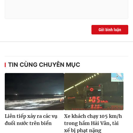
Ðiện thoại Thời báo VTV:
024.66 897 897
Email:
toasoan@vtv.vn
Liên hệ quảng cáo:
024-7300.7108
Gửi bình luận
TIN CÙNG CHUYÊN MỤC
® Cấm sao chép dưới mọi hình thức nếu không có sự chấp
thuận bằng văn bản. Ghi rõ nguồn VTV.vn khi phát hành lại
thông tin từ website này.
Liên tiếp xảy ra các vụ
Xe khách chạy 105 km/h
đuối nước trên biển
trong hầm Hải Vân, tài
xế bị phạt nặng