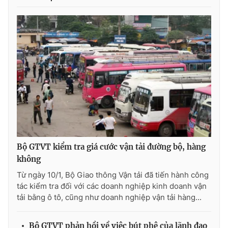
Photo
Infographic
Video
Shorts video
VTV Money
VTV Thể thao
VTV Sức khoẻ
Bất động sản
Thị trường 24h
Tấm lòng Việt
Bộ GTVT kiểm tra giá cước vận tải đường bộ, hàng
không
VTV4
Vươn mình bằng AI
Từ ngày 10/1, Bộ Giao thông Vận tải đã tiến hành công
tác kiểm tra đối với các doanh nghiệp kinh doanh vận
VTV9
VTV8
tải bằng ô tô, cũng như doanh nghiệp vận tải hàng...
Liên hệ tòa soạn
English
Bộ GTVT phản hồi về việc bút phê của lãnh đạo