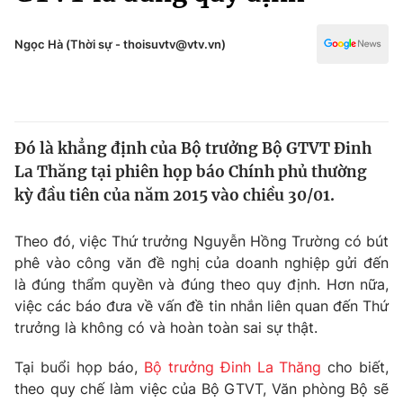
Chính trị
Truyền hình
Văn hóa - Giải trí
Ngọc Hà (Thời sự - thoisuvtv@vtv.vn)
Xã hội
Y tế
Đời sống
Pháp luật
Công nghệ
Giáo dục
Đó là khẳng định của Bộ trưởng Bộ GTVT Đinh
Y tế
La Thăng tại phiên họp báo Chính phủ thường
kỳ đầu tiên của năm 2015 vào chiều 30/01.
Thế giới
Theo đó, việc Thứ trưởng Nguyễn Hồng Trường có bút
Tin tức
phê vào công văn đề nghị của doanh nghiệp gửi đến
Kinh tế
là đúng thẩm quyền và đúng theo quy định. Hơn nữa,
Thế giới đó đây
Tài chính
việc các báo đưa về vấn đề tin nhắn liên quan đến Thứ
Dữ liệu và đời sống
Câu chuyện quốc tế
trưởng là không có và hoàn toàn sai sự thật.
Thị trường
Tại buổi họp báo,
Bộ trưởng Đinh La Thăng
cho biết,
Truyền hình
Góc doanh nghiệp
theo quy chế làm việc của Bộ GTVT, Văn phòng Bộ sẽ