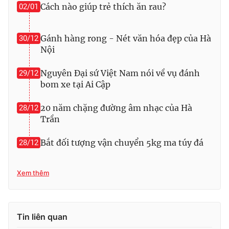
Cách nào giúp trẻ thích ăn rau?
02/01
Gánh hàng rong - Nét văn hóa đẹp của Hà
30/12
THỜI BÁO VTV
Nội
Nguyên Đại sứ Việt Nam nói về vụ đánh
29/12
bom xe tại Ai Cập
Theo dõi báo trên
20 năm chặng đường âm nhạc của Hà
28/12
Trần
Cơ quan chủ quản:
Đài Truyền hình Việt Nam
Bắt đối tượng vận chuyển 5kg ma túy đá
Cơ quan báo chí:
28/12
Thời báo VTV
Giấy phép hoạt động báo in và báo điện tử số 483/GP-BTTTT
cấp ngày 29/12/2023
Xem thêm
Tổng Biên tập:
Vũ Thanh Thủy
Phó Tổng Biên tập:
Nguyễn Thị Mỹ Hạnh, Phạm Quốc Thắng,
Nguyễn Trọng Ninh
Tin liên quan
Tổng đài VTV:
024.38 355 931 - 024.38 355 932