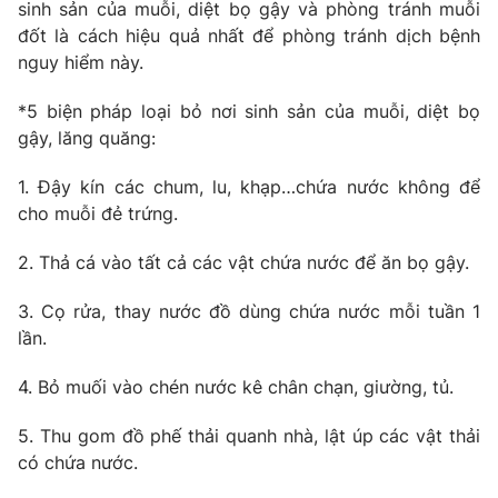
Phim VTV
sinh sản của muỗi, diệt bọ gậy và phòng tránh muỗi
Giải trí
đốt là cách hiệu quả nhất để phòng tránh dịch bệnh
Hậu trường
nguy hiểm này.
Điện ảnh
Đời sống
Nhân vật
*5 biện pháp loại bỏ nơi sinh sản của muỗi, diệt bọ
Âm nhạc
Du lịch
gậy, lăng quăng:
Khán giả
Giáo dục
Sao
Làm đẹp
Giải sao mai
1. Đậy kín các chum, lu, khạp…chứa nước không để
Tuyển sinh
cho muỗi đẻ trứng.
Công nghệ
Chất lượng cuộc sống
Học trực tuyến
2. Thả cá vào tất cả các vật chứa nước để ăn bọ gậy.
Hitech Công nghệ tương lai
Giao lưu trực tuyến
Sản phẩm
3. Cọ rửa, thay nước đồ dùng chứa nước mỗi tuần 1
lần.
Lịch phát sóng
Thị trường
4. Bỏ muối vào chén nước kê chân chạn, giường, tủ.
Tư vấn
Chuyên mục khác
5. Thu gom đồ phế thải quanh nhà, lật úp các vật thải
có chứa nước.
Emagazine
Podcast