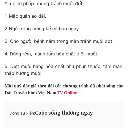
* 5 biện pháp phòng tránh muỗi đốt:
Photo
Infographic
1. Mặc quần áo dài.
Video
Shorts video
2 Ngủ trong mùng kể cả ban ngày.
3. Cho người bệnh nằm trong màn tránh muỗi đốt.
VTV Money
VTV Thể thao
4. Dùng rèm, mành tẩm hóa chất diệt muỗi.
VTV Sức khoẻ
Bất động sản
5. Diệt muỗi bằng hóa chất như phun thuốc, tẩm màn,
thắp hương muỗi.
Thị trường 24h
Tấm lòng Việt
Mời quý độc giả theo dõi các chương trình đã phát sóng của
VTV4
Vươn mình bằng AI
Đài Truyền hình Việt Nam
TV Online
.
VTV9
VTV8
Cuộc sống thường ngày
Dòng sự kiện:
Liên hệ tòa soạn
English