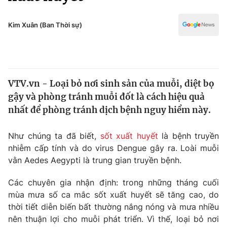
Chính trị
Truyền hình
Văn hóa - Giải trí
Kim Xuân (Ban Thời sự)
Xã hội
Y tế
Đời sống
Pháp luật
Công nghệ
Giáo dục
VTV.vn - Loại bỏ nơi sinh sản của muỗi, diệt bọ
Y tế
gậy và phòng tránh muỗi đốt là cách hiệu quả
nhất để phòng tránh dịch bệnh nguy hiểm này.
Thế giới
Như chúng ta đã biết,
sốt xuất huyết
là bệnh truyền
Tin tức
nhiễm cấp tính và do virus Dengue gây ra. Loài muỗi
Kinh tế
vằn Aedes Aegypti là trung gian truyền bệnh.
Thế giới đó đây
Tài chính
Dữ liệu và đời sống
Câu chuyện quốc tế
Các chuyên gia nhận định: trong những tháng cuối
Thị trường
mùa mưa số ca mắc sốt xuất huyết sẽ tăng cao, do
thời tiết diễn biến bất thường nắng nóng và mưa nhiều
Truyền hình
Góc doanh nghiệp
nên thuận lợi cho muỗi phát triển. Vì thế, loại bỏ nơi