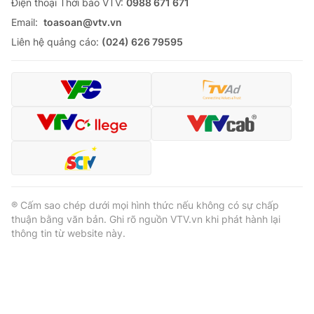
Ðiện thoại Thời báo VTV:
0988 671 671
Email:
toasoan@vtv.vn
Liên hệ quảng cáo:
(024) 626 79595
® Cấm sao chép dưới mọi hình thức nếu không có sự chấp
thuận bằng văn bản. Ghi rõ nguồn VTV.vn khi phát hành lại
thông tin từ website này.