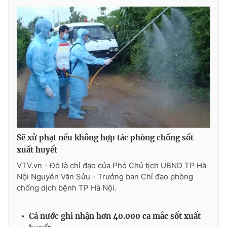
Ðiện thoại Thời báo VTV:
024.66 897 897
Email:
toasoan@vtv.vn
Liên hệ quảng cáo:
024-7300.7108
Sẽ xử phạt nếu không hợp tác phòng chống sốt
xuất huyết
VTV.vn - Đó là chỉ đạo của Phó Chủ tịch UBND TP Hà
Nội Nguyễn Văn Sửu - Trưởng ban Chỉ đạo phòng
® Cấm sao chép dưới mọi hình thức nếu không có sự chấp
thuận bằng văn bản. Ghi rõ nguồn VTV.vn khi phát hành lại
chống dịch bệnh TP Hà Nội.
thông tin từ website này.
Cả nước ghi nhận hơn 40.000 ca mắc sốt xuất