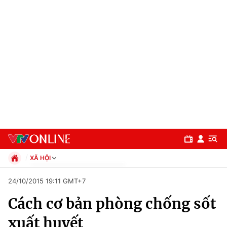
XÃ HỘI
Chính trị
24/10/2015 19:11 GMT+7
Xã hội
Cách cơ bản phòng chống sốt
Pháp luật
Chuyên mục
Kinh tế
xuất huyết
Thể thao