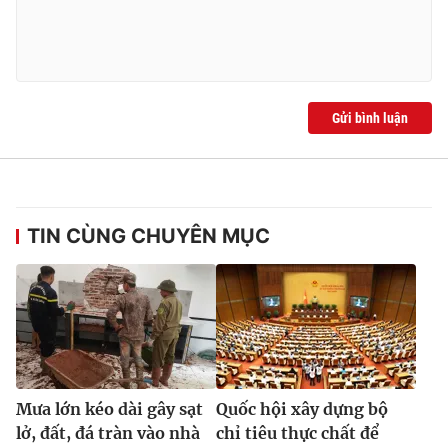
Gửi bình luận
TIN CÙNG CHUYÊN MỤC
Mưa lớn kéo dài gây sạt
Quốc hội xây dựng bộ
lở, đất, đá tràn vào nhà
chỉ tiêu thực chất để