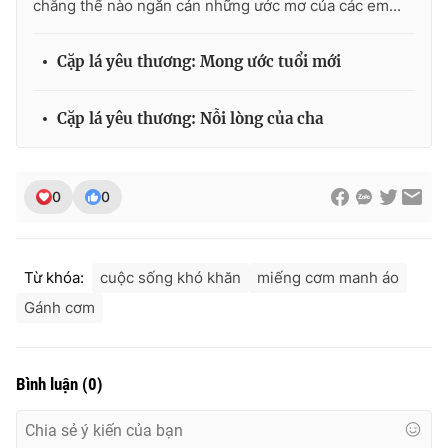
chẳng thể nào ngăn cản những ước mơ của các em...
Cặp lá yêu thương: Mong ước tuổi mới
Cặp lá yêu thương: Nỗi lòng của cha
0
0
Từ khóa:
cuộc sống khó khăn
miếng cơm manh áo
Gánh cơm
Bình luận
(
0
)