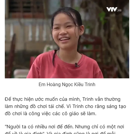
THỜI BÁO VTV
Theo dõi báo trên
Cơ quan chủ quản:
Đài Truyền hình Việt Nam
Cơ quan báo chí:
Thời báo VTV
Em Hoàng Ngọc Kiều Trinh
Giấy phép hoạt động báo in và báo điện tử số 483/GP-BTTTT
cấp ngày 29/12/2023
Để thực hiện ước muốn của mình, Trinh vẫn thường
làm những đồ chơi tái chế. Vì Trinh cho rằng sáng tạo
Tổng Biên tập:
Vũ Thanh Thủy
đồ chơi là công việc các cô giáo sẽ làm.
Phó Tổng Biên tập:
Nguyễn Thị Mỹ Hạnh, Phạm Quốc Thắng,
Nguyễn Trọng Ninh
"Người ta có nhiều nơi để đến. Nhưng chỉ có một nơi
Tổng đài VTV:
024.38 355 931 - 024.38 355 932
để về là gia đình". Và gia đình cũng là nơi để mỗi