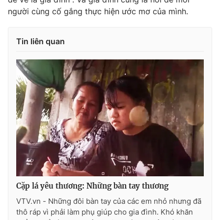
Ðiện thoại Thời báo VTV:
024.66 897 897
người cùng cố gắng thực hiện ước mơ của mình.
Email:
toasoan@vtv.vn
Liên hệ quảng cáo:
024-7300.7108
Tin liên quan
® Cấm sao chép dưới mọi hình thức nếu không có sự chấp
thuận bằng văn bản. Ghi rõ nguồn VTV.vn khi phát hành lại
Cặp lá yêu thương: Những bàn tay thương
thông tin từ website này.
VTV.vn - Những đôi bàn tay của các em nhỏ nhưng đã
thô ráp vì phải làm phụ giúp cho gia đình. Khó khăn