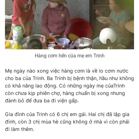
Photo
Infographic
Video
Shorts video
VTV Money
VTV Thể thao
Hàng cơm hến của mẹ em Trinh
VTV Sức khoẻ
Bất động sản
Mẹ ngày nào xong việc hàng cơm là về lo cơm nước
cho ba của Trinh. Ba Trinh bị bệnh thận, hầu như không
Thị trường 24h
Tấm lòng Việt
có khả năng lao động. Có những ngày mẹ củaTrinh
còn chưa kịp phiên chợ, hàng chuẩn bị xong nhưng
VTV4
Vươn mình bằng AI
đành bỏ để đưa ba đi viện gấp.
Gia đình của Trinh có 6 chị em gái. Hai chị đã lập gia
VTV9
VTV8
đình, còn 3 chị mùa hè cũng không ở nhà vì còn phải
đi làm thêm.
Liên hệ tòa soạn
English