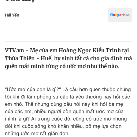
Chính trị
Truyền hình
Văn hóa - Giải trí
Hải Yến
Xã hội
Y tế
Đời sống
Pháp luật
Công nghệ
Giáo dục
VTV.vn - Mẹ của em Hoàng Ngọc Kiều Trinh tại
Y tế
Thừa Thiên - Huế, hy sinh tất cả cho gia đình mà
quên mất mình từng có ước mơ như thế nào.
Thế giới
Tin tức
"Ước mơ của con là gì?" Là câu hơn quen thuộc chúng
Kinh tế
tôi khi đi làm phóng sự cặp lá yêu thương hay hỏi các
Thế giới đó đây
Tài chính
em nhỏ. Thế nhưng cùng câu hỏi này khi hỏi ba mẹ
Dữ liệu và đời sống
Câu chuyện quốc tế
của các em, nhiều người còn quên mất ước mơ của
Thị trường
mình là gì? Ai trong cuộc đời cũng có ước mơ nhưng
Truyền hình
đôi khi cuộc sống khó khăn nhiều, bố mẹ lựa chọn
Góc doanh nghiệp
những ước mơ rất giản đơn.