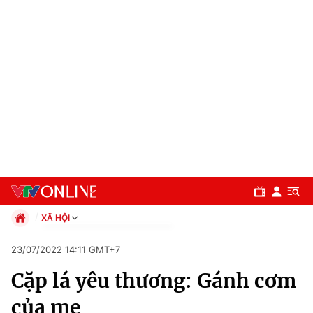
XÃ HỘI
Chính trị
23/07/2022 14:11 GMT+7
Xã hội
Cặp lá yêu thương: Gánh cơm
Pháp luật
Chuyên mục
Kinh tế
của mẹ
Thể thao