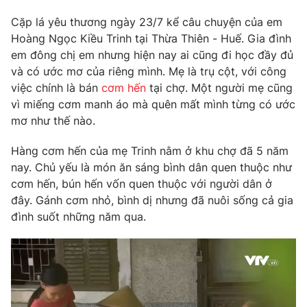
Phim VTV
Giải trí
Cặp lá yêu thương ngày 23/7 kể câu chuyện của em
Hậu trường
Hoàng Ngọc Kiều Trinh tại Thừa Thiên - Huế. Gia đình
Điện ảnh
Đời sống
em đông chị em nhưng hiện nay ai cũng đi học đầy đủ
Nhân vật
Âm nhạc
và có ước mơ của riêng mình. Mẹ là trụ cột, với công
Du lịch
Khán giả
việc chính là bán
cơm hến
tại chợ. Một người mẹ cũng
Giáo dục
Sao
vì miếng cơm manh áo mà quên mất mình từng có ước
Làm đẹp
Giải sao mai
mơ như thế nào.
Tuyển sinh
Công nghệ
Chất lượng cuộc sống
Học trực tuyến
Hàng cơm hến của mẹ Trinh nằm ở khu chợ đã 5 năm
Hitech Công nghệ tương lai
nay. Chủ yếu là món ăn sáng bình dân quen thuộc như
Giao lưu trực tuyến
cơm hến, bún hến vốn quen thuộc với người dân ở
Sản phẩm
đây. Gánh cơm nhỏ, bình dị nhưng đã nuôi sống cả gia
Lịch phát sóng
đình suốt những năm qua.
Thị trường
Tư vấn
Chuyên mục khác
Emagazine
Podcast