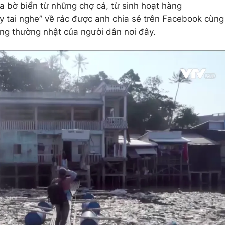
a bờ biển từ những chợ cá, từ sinh hoạt hàng
ấy tai nghe” về rác được anh chia sẻ trên Facebook cùng
ng thường nhật của người dân nơi đây.