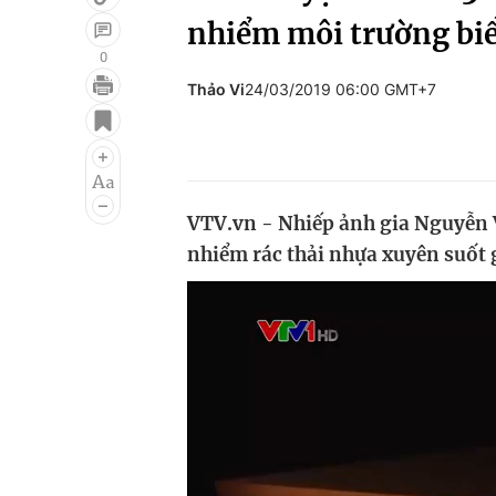
nhiểm môi trường bi
0
Thảo Vi
24/03/2019 06:00 GMT+7
Giải trí
Đời sống
Điện ảnh
Du lịch
Âm nhạc
Làm đẹp
VTV.vn - Nhiếp ảnh gia Nguyễn V
Sao
Chất lượng cuộc sốn
nhiểm rác thải nhựa xuyên suốt 