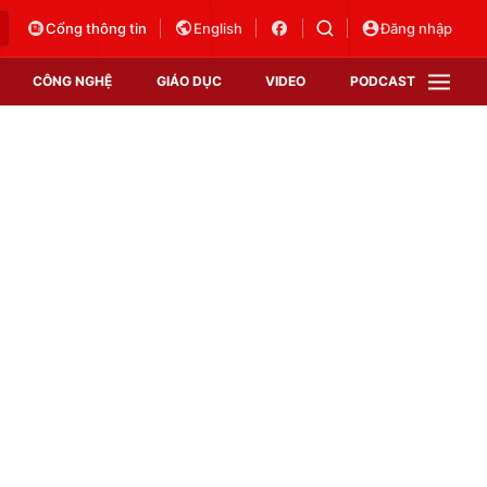
Cổng thông tin
English
Đăng nhập
CÔNG NGHỆ
GIÁO DỤC
VIDEO
PODCAST
VTV Money
VTV Thể thao
VTV Sức khoẻ
Bất động sản
Thị trường 24h
Tấm lòng Việt
Vươn mình bằng AI
VTV4
VTV8
VTV9
Lịch phát sóng
Giao lưu trực tuyến
Sự kiện