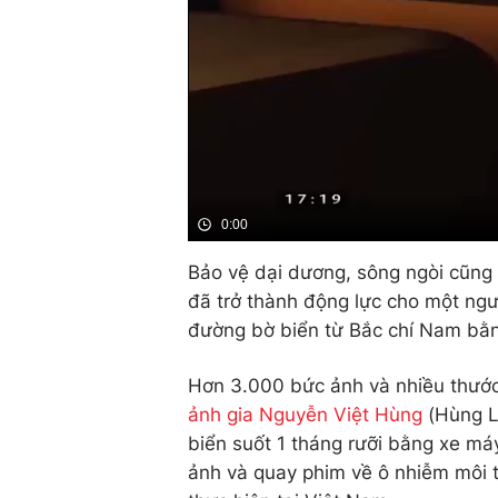
0:00
Bảo vệ dại dương, sông ngòi cũng 
đã trở thành động lực cho một ng
đường bờ biển từ Bắc chí Nam bằ
Hơn 3.000 bức ảnh và nhiều thước
ảnh gia Nguyễn Việt Hùng
(Hùng Le
biển suốt 1 tháng rưỡi bằng xe má
ảnh và quay phim về ô nhiễm môi t