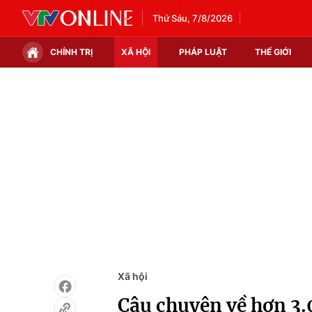
Thứ Sáu, 7/8/2026
CHÍNH TRỊ
XÃ HỘI
PHÁP LUẬT
THẾ GIỚI
Chính trị
Xã hội
Thế giới
Kinh tế
Tin tức
Tài chính
Thế giới đó đây
Thị trường
Câu chuyện quốc tế
Góc doanh nghiệp
Dữ liệu và đời sống
Xã hội
Câu chuyện về hơn 3.0