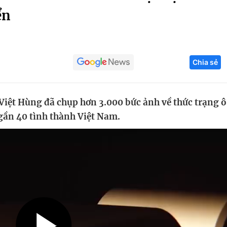
ển
Góc ảnh
Giáo dục
Công nghệ
Chia sẻ
Tuyển sinh
Hitech Công ng
Học trực tuyến
Sản phẩm
iệt Hùng đã chụp hơn 3.000 bức ảnh về thức trạng ô
g
Thị trường
gần 40 tình thành Việt Nam.
Tư vấn