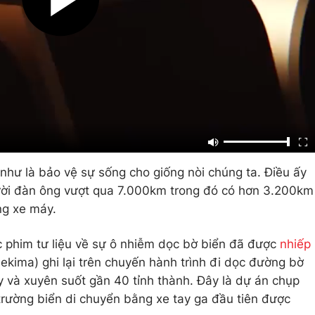
như là bảo vệ sự sống cho giống nòi chúng ta. Điều ấy
ười đàn ông vượt qua 7.000km trong đó có hơn 3.200km
ng xe máy.
 phim tư liệu về sự ô nhiễm dọc bờ biển đã được
nhiếp
kima) ghi lại trên chuyến hành trình đi dọc đường bờ
y và xuyên suốt gần 40 tỉnh thành. Đây là dự án chụp
rường biển di chuyển bằng xe tay ga đầu tiên được