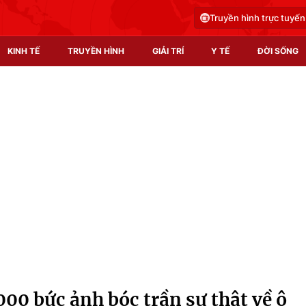
Truyền hình trực tuyến
KINH TẾ
TRUYỀN HÌNH
GIẢI TRÍ
Y TẾ
ĐỜI SỐNG
Pháp luật
Y tế
Truyền hình
Multimedia
Phim VTV
Video
Hậu trường
Shorts video
Nhân vật
Podcast
Khán giả
EMagazine
Giải sao mai
Photo
00 bức ảnh bóc trần sự thật về ô
Infographic