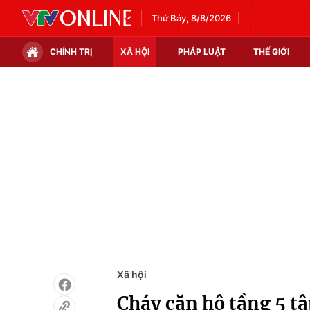
Thứ Bảy, 8/8/2026
CHÍNH TRỊ
XÃ HỘI
PHÁP LUẬT
THẾ GIỚI
Chính trị
Xã hội
Thế giới
Kinh tế
Tin tức
Tài chính
Thế giới đó đây
Thị trường
Câu chuyện quốc tế
Góc doanh nghiệp
Dữ liệu và đời sống
Xã hội
Cháy căn hộ tầng 5 t