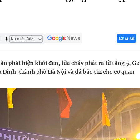
Góc ảnh
Giáo dục
Công nghệ
Chia sẻ
Tuyển sinh
Hitech Công ng
Học trực tuyến
Sản phẩm
ân phát hiện khói đen, lửa cháy phát ra từ tầng 5, G2
g
Thị trường
 Đình, thành phố Hà Nội và đã báo tin cho cơ quan
Tư vấn