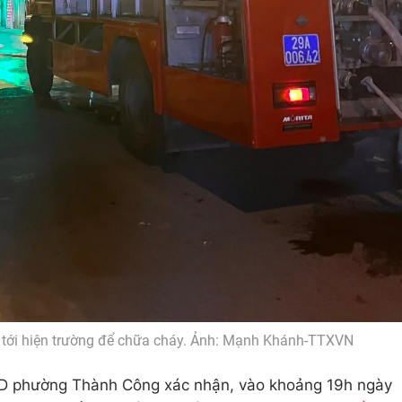
i tới hiện trường để chữa cháy. Ảnh: Mạnh Khánh-TTXVN
D phường Thành Công xác nhận, vào khoảng 19h ngày