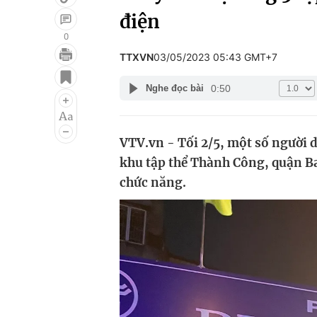
điện
0
TTXVN
03/05/2023 05:43 GMT+7
Giải trí
Đời sống
0:50
Nghe đọc bài
Điện ảnh
Du lịch
Âm nhạc
Làm đẹp
VTV.vn - Tối 2/5, một số người d
Sao
Chất lượng cuộc sốn
khu tập thể Thành Công, quận Ba
chức năng.