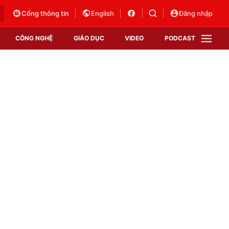
Cổng thông tin
English
Đăng nhập
CÔNG NGHỆ
GIÁO DỤC
VIDEO
PODCAST
VTV Money
VTV Thể thao
VTV Sức khoẻ
Bất động sản
Thị trường 24h
Tấm lòng Việt
Vươn mình bằng AI
VTV4
VTV8
VTV9
Lịch phát sóng
Giao lưu trực tuyến
Sự kiện