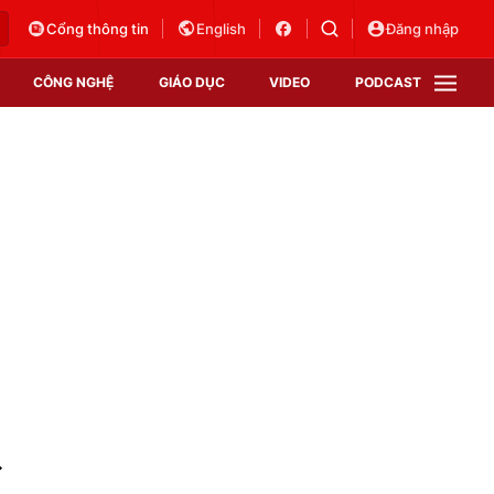
Cổng thông tin
English
Đăng nhập
CÔNG NGHỆ
GIÁO DỤC
VIDEO
PODCAST
VTV Money
VTV Thể thao
VTV Sức khoẻ
Bất động sản
Thị trường 24h
Tấm lòng Việt
Vươn mình bằng AI
VTV4
VTV8
VTV9
Lịch phát sóng
Giao lưu trực tuyến
Sự kiện