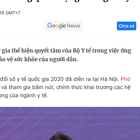
Góc ảnh
:18 GMT+7
Chia sẻ
Giáo dục
Công nghệ
Tuyển sinh
Hitech Công ng
 gia thể hiện quyết tâm của Bộ Y tế trong việc ứng
Học trực tuyến
Sản phẩm
o vệ sức khỏe của người dân.
g
Thị trường
Tư vấn
đổi số y tế quốc gia 2020 đã diễn ra tại Hà Nội.
Phó
và tham gia bấm nút, chính thức khai trương các hệ
ọng của ngành y tế.