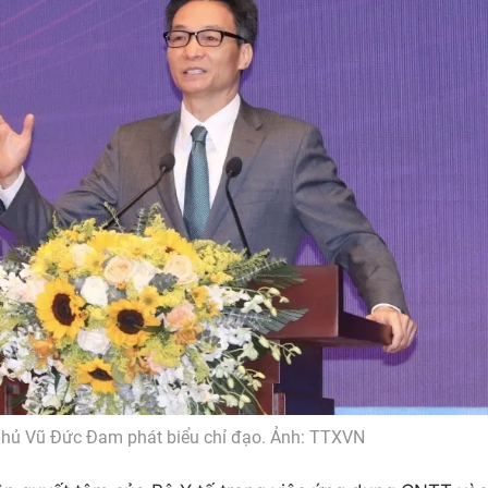
phủ Vũ Đức Đam phát biểu chỉ đạo. Ảnh: TTXVN