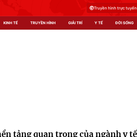
Truyền hình trực tuyến
KINH TẾ
TRUYỀN HÌNH
GIẢI TRÍ
Y TẾ
ĐỜI SỐNG
Pháp luật
Y tế
Truyền hình
Multimedia
Phim VTV
Video
Hậu trường
Shorts video
Nhân vật
Podcast
Khán giả
EMagazine
Giải sao mai
Photo
nền tảng quan trọng của ngành y tế
Infographic