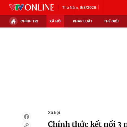
Thứ Năm, 6/8/2026
CHÍNH TRỊ
XÃ HỘI
PHÁP LUẬT
THẾ GIỚI
Chính trị
Xã hội
Thế giới
Kinh tế
Tin tức
Tài chính
Thế giới đó đây
Thị trường
Câu chuyện quốc tế
Góc doanh nghiệp
Dữ liệu và đời sống
Xã hội
Chính thức kết nối 3 