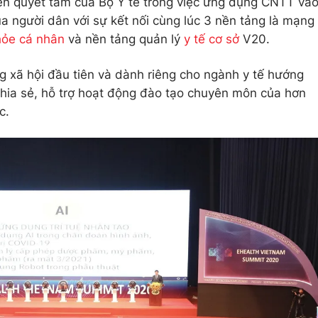
iện quyết tâm của Bộ Y tế trong việc ứng dụng CNTT và
a người dân với sự kết nối cùng lúc 3 nền tảng là mạng
hỏe cá nhân
và nền tảng quản lý
y tế cơ sở
V20.
g xã hội đầu tiên và dành riêng cho ngành y tế hướng
chia sẻ, hỗ trợ hoạt động đào tạo chuyên môn của hơn
c.