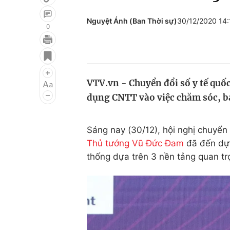
Nguyệt Ánh (Ban Thời sự)
30/12/2020 14
0
Giải trí
Đời sống
Điện ảnh
Du lịch
VTV.vn - Chuyển đổi số y tế quốc
Âm nhạc
Làm đẹp
dụng CNTT vào việc chăm sóc, bả
Sao
Chất lượng cuộc sốn
Sáng nay (30/12), hội nghị chuyển 
Thủ tướng Vũ Đức Đam
đã đến dự 
thống dựa trên 3 nền tảng quan tr