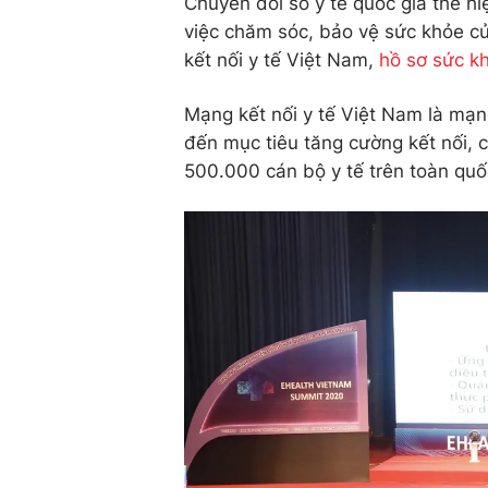
Chuyển đổi số y tế quốc gia thể h
việc chăm sóc, bảo vệ sức khỏe củ
kết nối y tế Việt Nam,
hồ sơ sức k
Mạng kết nối y tế Việt Nam là mạn
đến mục tiêu tăng cường kết nối, 
500.000 cán bộ y tế trên toàn quố