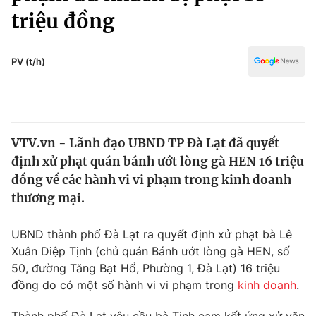
Chính trị
triệu đồng
Truyền hình
Văn hóa - Giải trí
Xã hội
Y tế
PV (t/h)
Đời sống
Pháp luật
Công nghệ
Giáo dục
Y tế
VTV.vn - Lãnh đạo UBND TP Đà Lạt đã quyết
định xử phạt quán bánh ướt lòng gà HEN 16 triệu
Thế giới
đồng về các hành vi vi phạm trong kinh doanh
Tin tức
thương mại.
Kinh tế
Thế giới đó đây
UBND thành phố Đà Lạt ra quyết định xử phạt bà Lê
Tài chính
Dữ liệu và đời sống
Xuân Diệp Tịnh (chủ quán Bánh ướt lòng gà HEN, số
Câu chuyện quốc tế
Thị trường
50, đường Tăng Bạt Hổ, Phường 1, Đà Lạt) 16 triệu
đồng do có một số hành vi vi phạm trong
kinh doanh
.
Truyền hình
Góc doanh nghiệp