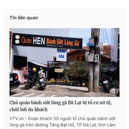
Ðiện thoại Thời báo VTV:
024.66 897 897
Email:
toasoan@vtv.vn
Tin liên quan
Liên hệ quảng cáo:
024-7300.7108
® Cấm sao chép dưới mọi hình thức nếu không có sự chấp
Chủ quán bánh ướt lòng gà Đà Lạt bị tố cư xử tệ,
thuận bằng văn bản. Ghi rõ nguồn VTV.vn khi phát hành lại
chửi bới du khách
thông tin từ website này.
VTV.vn - Đoàn khách 30 người tố chủ quán bánh ướt
lòng gà trên đường Tăng Bạt Hổ, TP Đà Lạt, tỉnh Lâm