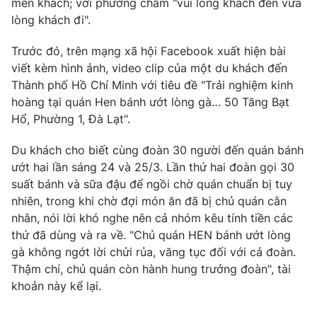
mến khách; với phương châm "vui lòng khách đến vừa
lòng khách đi".
Trước đó, trên mạng xã hội Facebook xuất hiện bài
viết kèm hình ảnh, video clip của một du khách đến
THỜI BÁO VTV
Thành phố Hồ Chí Minh với tiêu đề "Trải nghiệm kinh
hoàng tại quán Hen bánh ướt lòng gà… 50 Tăng Bạt
Hổ, Phường 1, Đà Lạt".
Theo dõi báo trên
Du khách cho biết cùng đoàn 30 người đến quán bánh
ướt hai lần sáng 24 và 25/3. Lần thứ hai đoàn gọi 30
Cơ quan chủ quản:
Đài Truyền hình Việt Nam
suất bánh và sữa đậu để ngồi chờ quán chuẩn bị tuy
Cơ quan báo chí:
Thời báo VTV
nhiên, trong khi chờ đợi món ăn đã bị chủ quán cằn
nhằn, nói lời khó nghe nên cả nhóm kêu tính tiền các
Giấy phép hoạt động báo in và báo điện tử số 483/GP-BTTTT
cấp ngày 29/12/2023
thứ đã dùng và ra về. "Chủ quán HEN bánh ướt lòng
gà không ngớt lời chửi rủa, văng tục đối với cả đoàn.
Tổng Biên tập:
Vũ Thanh Thủy
Thậm chí, chủ quán còn hành hung trưởng đoàn", tài
Phó Tổng Biên tập:
Nguyễn Thị Mỹ Hạnh, Phạm Quốc Thắng,
khoản này kể lại.
Nguyễn Trọng Ninh
Tổng đài VTV:
024.38 355 931 - 024.38 355 932