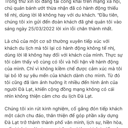
Trong thư xin lỗi đăng tải công khai trên mạng xã hội,
chủ quán bánh ướt thừa nhận đã có hành động thiếu
Photo
Infographic
tế nhị, dùng lời lẽ không hay với du khách. "Đầu tiên,
chúng tôi xin gửi đến đoàn khách đã ghé quán tôi vào
Video
Shorts video
sáng ngày 25/03/2022 lời xin lỗi chân thành nhất.
Là chủ của một cơ sở thường xuyên tiếp xúc với
VTV Money
VTV Thể thao
khách du lịch mà tôi lại có hành động không tế nhị,
dùng lời lẽ không hay đối với khách của mình. Thực sự
VTV Sức khoẻ
Bất động sản
tôi cảm thấy vô cùng có lỗi và hối hận về hành động
của mình. Chỉ vì không kiềm chế được cảm xúc mà tôi
lại bỏ lỡ sự yêu mến của khách dành cho mình. Từ đó
Thị trường 24h
Tấm lòng Việt
tôi cũng đã làm ảnh hưởng ít nhiều đến hình ảnh của
người Đà Lạt, khiến cộng đồng mạng không có cái
VTV4
Vươn mình bằng AI
nhìn không thiện cảm cho du lịch Đà Lạt.
Chúng tôi xin rút kinh nghiệm, cố gắng đón tiếp khách
VTV9
VTV8
một cách chu đáo, thân thiện để góp phần xây dựng
Đà Lạt trở thành thành phố văn minh, lịch sự, hiền hòa,
Liên hệ tòa soạn
English