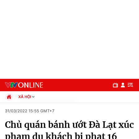
XÃ HỘI
Chính trị
31/03/2022 15:55 GMT+7
Xã hội
Chủ quán bánh ướt Đà Lạt xúc
Pháp luật
Chuyên mục
Kinh tế
phạm du khách bị phạt 16
Thể thao