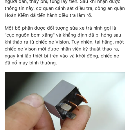
người dân, thay phụ tùng lấy tiền. Sau khi nhận được
Phim VTV
Giải trí
thông tin này, cơ quan cảnh sát điều tra, công an quận
Hậu trường
Hoàn Kiếm đã tiến hành điều tra làm rõ.
Điện ảnh
Đời sống
Nhân vật
Một bộ phận được đối tượng sửa xe trá hình gọi là
Âm nhạc
"cục nguồn bơm xăng" và khẳng định đã bị hỏng sau
Du lịch
Khán giả
Giáo dục
Sao
khi tháo ra từ chiếc xe Vision. Tuy nhiên, tại hãng, một
Làm đẹp
Giải sao mai
chiếc xe Vison mới được nhân viên kỹ thuật tháo ra,
Tuyển sinh
ngay khi lắp thiết bị trên vào và khởi động, chiếc xe
Công nghệ
Chất lượng cuộc sống
đã nổ máy bình thường.
Học trực tuyến
Hitech Công nghệ tương lai
Giao lưu trực tuyến
Sản phẩm
Lịch phát sóng
Thị trường
Tư vấn
Chuyên mục khác
Emagazine
Podcast