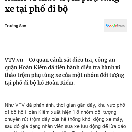
Chính trị
xe tại phố đi bộ
Truyền hình
Văn hóa - Giải trí
Xã hội
Y tế
Trường Sơn
Đời sống
Pháp luật
Công nghệ
Giáo dục
Y tế
VTV.vn - Cơ quan cảnh sát điều tra, công an
quận Hoàn Kiếm đã tiến hành điều tra hành vi
Thế giới
tháo trộm phụ tùng xe của một nhóm đối tượng
Tin tức
tại phố đi bộ hồ Hoàn Kiếm.
Kinh tế
Thế giới đó đây
Tài chính
Dữ liệu và đời sống
Như VTV đã phản ánh, thời gian gần đây, khu vực phố
Câu chuyện quốc tế
Thị trường
đi bộ hồ Hoàn Kiếm xuất hiện 1 ổ nhóm đối tượng
chuyên rút trộm dây của hệ thống khởi động xe máy,
Truyền hình
Góc doanh nghiệp
sau đó giả dạng nhân viên sửa xe lưu động để lừa đảo