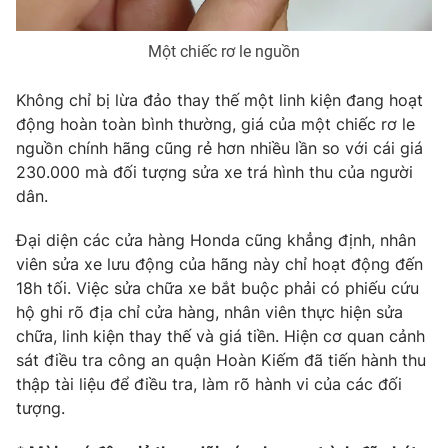
Photo
Infographic
Một chiếc rơ le nguồn
Video
Shorts video
Không chỉ bị lừa đảo thay thế một linh kiện đang hoạt
động hoàn toàn bình thường, giá của một chiếc rơ le
VTV Money
VTV Thể thao
nguồn chính hãng cũng rẻ hơn nhiều lần so với cái giá
230.000 mà đối tượng sửa xe trá hình thu của người
dân.
VTV Sức khoẻ
Bất động sản
Đại diện các cửa hàng Honda cũng khẳng định, nhân
Thị trường 24h
Tấm lòng Việt
viên sửa xe lưu động của hãng này chỉ hoạt động đến
18h tối. Việc sửa chữa xe bắt buộc phải có phiếu cứu
hộ ghi rõ địa chỉ cửa hàng, nhân viên thực hiện sửa
VTV4
Vươn mình bằng AI
chữa, linh kiện thay thế và giá tiền. Hiện cơ quan cảnh
sát điều tra công an quận Hoàn Kiếm đã tiến hành thu
VTV9
VTV8
thập tài liệu để điều tra, làm rõ hành vi của các đối
tượng.
Liên hệ tòa soạn
English