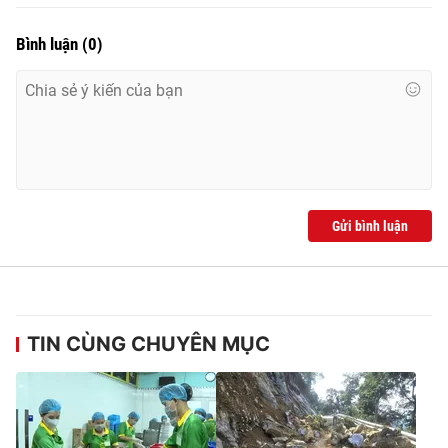
Bình luận
(
0
)
Gửi bình luận
TIN CÙNG CHUYÊN MỤC