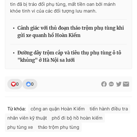
Ðiện thoại Thời báo VTV:
024.66 897 897
tin đã bị tráo đổi phụ tùng, mất tiền oan bởi mánh
khóe tinh vi của các đối tượng lưu manh.
Email:
toasoan@vtv.vn
Liên hệ quảng cáo:
024-7300.7108
Cảnh giác với thủ đoạn tháo trộm phụ tùng khi
gửi xe quanh hồ Hoàn Kiếm
Đường dây trộm cắp và tiêu thụ phụ tùng ô tô
"khủng" ở Hà Nội sa lưới
0
0
® Cấm sao chép dưới mọi hình thức nếu không có sự chấp
Từ khóa:
công an quận Hoàn Kiếm
tiến hành điều tra
thuận bằng văn bản. Ghi rõ nguồn VTV.vn khi phát hành lại
nhân viên kỹ thuật
phố đi bộ hồ hoàn kiếm
thông tin từ website này.
phụ tùng xe
tháo trộm phụ tùng