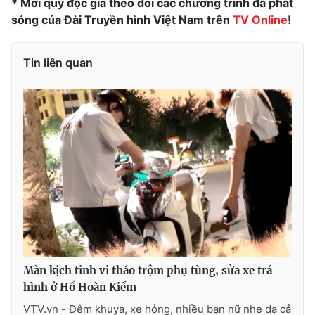
* Mời quý độc giả theo dõi các chương trình đã phát
sóng của Đài Truyền hình Việt Nam trên
TV Online
!
Tin liên quan
THỜI BÁO VTV
Theo dõi báo trên
Cơ quan chủ quản:
Đài Truyền hình Việt Nam
Cơ quan báo chí:
Thời báo VTV
Giấy phép hoạt động báo in và báo điện tử số 483/GP-BTTTT
cấp ngày 29/12/2023
Tổng Biên tập:
Vũ Thanh Thủy
Phó Tổng Biên tập:
Nguyễn Thị Mỹ Hạnh, Phạm Quốc Thắng,
Màn kịch tinh vi tháo trộm phụ tùng, sửa xe trá
Nguyễn Trọng Ninh
hình ở Hồ Hoàn Kiếm
Tổng đài VTV:
024.38 355 931 - 024.38 355 932
VTV.vn - Đêm khuya, xe hỏng, nhiều bạn nữ nhẹ dạ cả