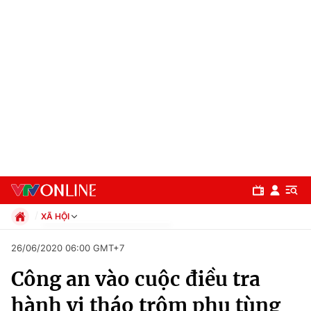
XÃ HỘI
Chính trị
26/06/2020 06:00 GMT+7
Xã hội
Công an vào cuộc điều tra
Pháp luật
Chuyên mục
Kinh tế
hành vi tháo trộm phụ tùng
Thể thao