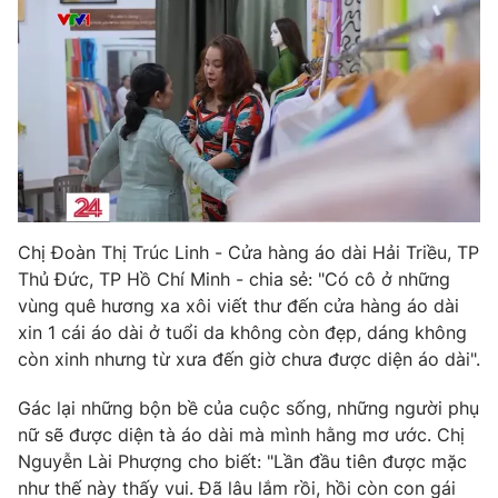
Photo
Infographic
Video
Shorts video
VTV Money
VTV Thể thao
VTV Sức khoẻ
Bất động sản
Chị Đoàn Thị Trúc Linh - Cửa hàng áo dài Hải Triều, TP
Thủ Đức, TP Hồ Chí Minh - chia sẻ: "Có cô ở những
Thị trường 24h
Tấm lòng Việt
vùng quê hương xa xôi viết thư đến cửa hàng áo dài
xin 1 cái áo dài ở tuổi da không còn đẹp, dáng không
VTV4
Vươn mình bằng AI
còn xinh nhưng từ xưa đến giờ chưa được diện áo dài".
Gác lại những bộn bề của cuộc sống, những người phụ
VTV9
VTV8
nữ sẽ được diện tà áo dài mà mình hằng mơ ước. Chị
Nguyễn Lài Phượng cho biết: "Lần đầu tiên được mặc
Liên hệ tòa soạn
English
như thế này thấy vui. Đã lâu lắm rồi, hồi còn con gái