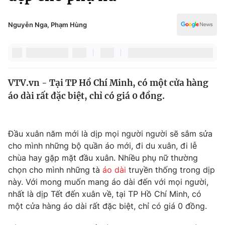
Chính trị
Truyền hình
Văn hóa - Giải trí
Nguyễn Nga, Phạm Hùng
Xã hội
Y tế
Đời sống
Pháp luật
Công nghệ
Giáo dục
VTV.vn - Tại TP Hồ Chí Minh, có một cửa hàng
Y tế
áo dài rất đặc biệt, chỉ có giá 0 đồng.
Thế giới
Đầu xuân năm mới là dịp mọi người người sẽ sắm sửa
Tin tức
cho mình những bộ quần áo mới, đi du xuân, đi lễ
Kinh tế
chùa hay gặp mặt đầu xuân. Nhiều phụ nữ thường
Thế giới đó đây
Tài chính
chọn cho mình những tà
áo dài
truyền thống trong dịp
Dữ liệu và đời sống
Câu chuyện quốc tế
này. Với mong muốn mang áo dài đến với mọi người,
Thị trường
nhất là dịp Tết đến xuân về, tại TP Hồ Chí Minh, có
một cửa hàng áo dài rất đặc biệt, chỉ có giá 0 đồng.
Truyền hình
Góc doanh nghiệp