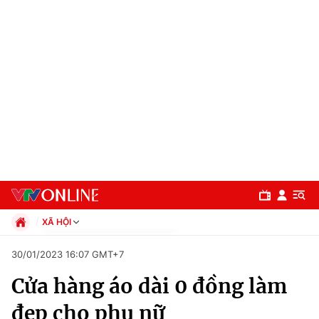
XÃ HỘI
Chính trị
30/01/2023 16:07 GMT+7
Xã hội
Cửa hàng áo dài 0 đồng làm
Pháp luật
Chuyên mục
Kinh tế
đẹp cho phụ nữ
Thể thao