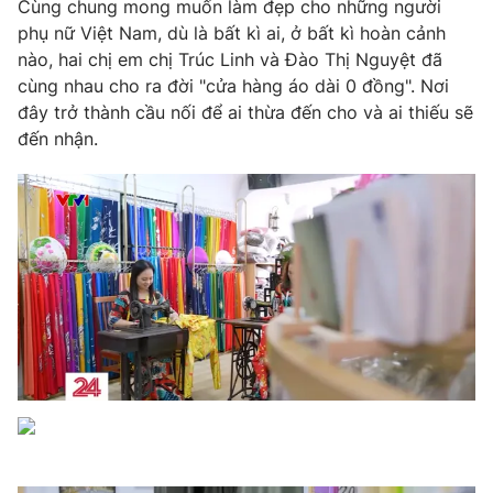
Phim VTV
Cùng chung mong muốn làm đẹp cho những người
Giải trí
phụ nữ Việt Nam, dù là bất kì ai, ở bất kì hoàn cảnh
Hậu trường
nào, hai chị em chị Trúc Linh và Đào Thị Nguyệt đã
Điện ảnh
cùng nhau cho ra đời "cửa hàng áo dài 0 đồng". Nơi
Đời sống
Nhân vật
đây trở thành cầu nối để ai thừa đến cho và ai thiếu sẽ
Âm nhạc
Du lịch
Khán giả
đến nhận.
Giáo dục
Sao
Làm đẹp
Giải sao mai
Tuyển sinh
Công nghệ
Chất lượng cuộc sống
Học trực tuyến
Hitech Công nghệ tương lai
Giao lưu trực tuyến
Sản phẩm
Lịch phát sóng
Thị trường
Tư vấn
Chuyên mục khác
Emagazine
Podcast