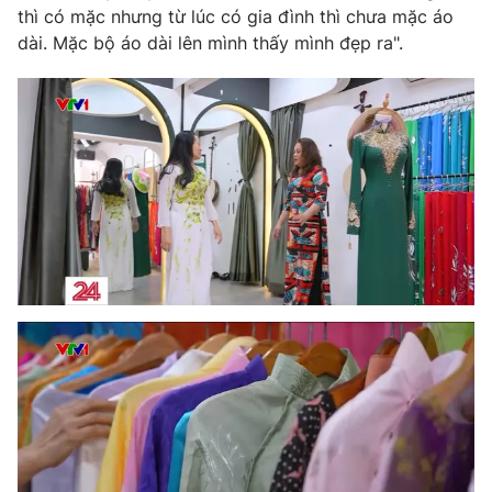
thì có mặc nhưng từ lúc có gia đình thì chưa mặc áo
dài. Mặc bộ áo dài lên mình thấy mình đẹp ra".
THỜI BÁO VTV
Theo dõi báo trên
Cơ quan chủ quản:
Đài Truyền hình Việt Nam
Cơ quan báo chí:
Thời báo VTV
Giấy phép hoạt động báo in và báo điện tử số 483/GP-BTTTT
cấp ngày 29/12/2023
Tổng Biên tập:
Vũ Thanh Thủy
Phó Tổng Biên tập:
Nguyễn Thị Mỹ Hạnh, Phạm Quốc Thắng,
Nguyễn Trọng Ninh
Tổng đài VTV:
024.38 355 931 - 024.38 355 932