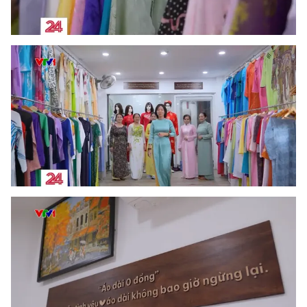
Ðiện thoại Thời báo VTV:
024.66 897 897
Email:
toasoan@vtv.vn
Liên hệ quảng cáo:
024-7300.7108
® Cấm sao chép dưới mọi hình thức nếu không có sự chấp
thuận bằng văn bản. Ghi rõ nguồn VTV.vn khi phát hành lại
thông tin từ website này.