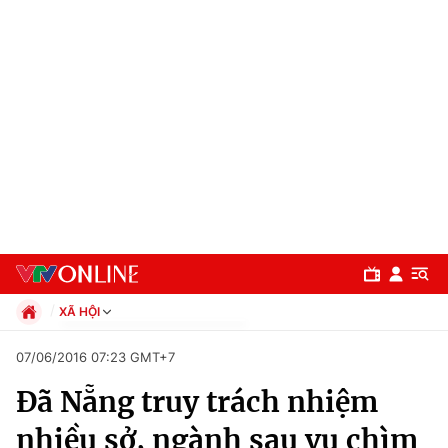
XÃ HỘI
Chính trị
07/06/2016 07:23 GMT+7
Xã hội
Đã Nẵng truy trách nhiệm
Pháp luật
Chuyên mục
Kinh tế
nhiều sở, ngành sau vụ chìm
Thể thao