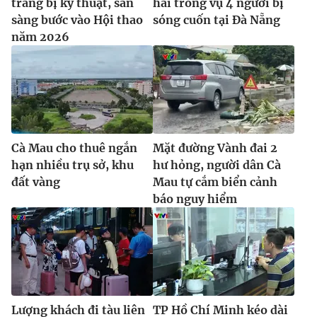
trang bị kỹ thuật, sẵn
hai trong vụ 4 người bị
sàng bước vào Hội thao
sóng cuốn tại Đà Nẵng
năm 2026
Cà Mau cho thuê ngắn
Mặt đường Vành đai 2
hạn nhiều trụ sở, khu
hư hỏng, người dân Cà
đất vàng
Mau tự cắm biển cảnh
báo nguy hiểm
Lượng khách đi tàu liên
TP Hồ Chí Minh kéo dài