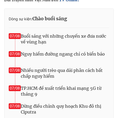
Photo
Infographic
Chào buổi sáng
Dòng sự kiện:
Video
Shorts video
Buổi sáng với những chuyến xe đưa nước
07/08
VTV Money
VTV Thể thao
về vùng hạn
Nguy hiểm đường ngang chỉ có biển báo
VTV Sức khoẻ
07/08
Bất động sản
Thị trường 24h
Tấm lòng Việt
Nhiều người trèo qua dải phân cách bất
07/08
chấp nguy hiểm
VTV4
Vươn mình bằng AI
TP.HCM đề xuất triển khai mạng 5G từ
07/08
tháng 9
VTV9
VTV8
Dừng điều chỉnh quy hoạch Khu đô thị
07/08
Ciputra
Liên hệ tòa soạn
English