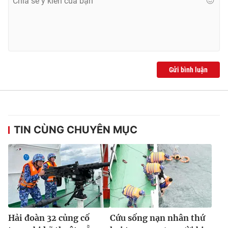
Gửi bình luận
TIN CÙNG CHUYÊN MỤC
Hải đoàn 32 củng cố
Cứu sống nạn nhân thứ