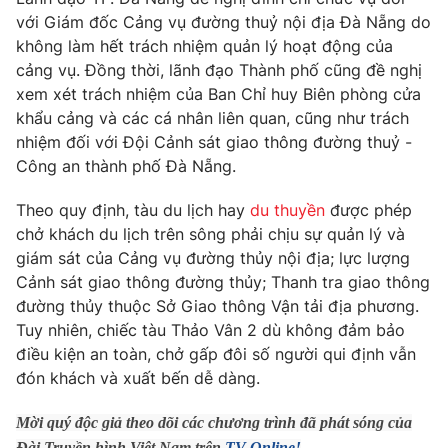
Phim VTV
Giải trí
với Giám đốc Cảng vụ đường thuỷ nội địa Đà Nẵng do
Hậu trường
không làm hết trách nhiệm quản lý hoạt động của
Điện ảnh
cảng vụ. Đồng thời, lãnh đạo Thành phố cũng đề nghị
Đời sống
Nhân vật
xem xét trách nhiệm của Ban Chỉ huy Biên phòng cửa
Âm nhạc
khẩu cảng và các cá nhân liên quan, cũng như trách
Du lịch
Khán giả
Giáo dục
nhiệm đối với Đội Cảnh sát giao thông đường thuỷ -
Sao
Làm đẹp
Giải sao mai
Công an thành phố Đà Nẵng.
Tuyển sinh
Công nghệ
Chất lượng cuộc sống
Theo quy định, tàu du lịch hay
du thuyền
được phép
Học trực tuyến
chở khách du lịch trên sông phải chịu sự quản lý và
Hitech Công nghệ tương lai
Giao lưu trực tuyến
giám sát của Cảng vụ đường thủy nội địa; lực lượng
Sản phẩm
Cảnh sát giao thông đường thủy; Thanh tra giao thông
đường thủy thuộc Sở Giao thông Vận tải địa phương.
Lịch phát sóng
Thị trường
Tuy nhiên, chiếc tàu Thảo Vân 2 dù không đảm bảo
điều kiện an toàn, chở gấp đôi số người qui định vẫn
Tư vấn
đón khách và xuất bến dễ dàng.
Chuyên mục khác
Emagazine
Podcast
Mời quý độc giả theo dõi các chương trình đã phát sóng của
Đài Truyền hình Việt Nam trên
TV Online!