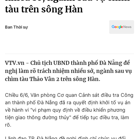
Chính trị
tàu trên sông Hàn
Truyền hình
Văn hóa - Giải trí
Xã hội
Y tế
Ban Thời sự
Đời sống
Pháp luật
Công nghệ
Giáo dục
Y tế
VTV.vn - Chủ tịch UBND thành phố Đà Nẵng đề
nghị làm rõ trách nhiệm nhiều sở, ngành sau vụ
Thế giới
chìm tàu Thảo Vân 2 trên sông Hàn.
Tin tức
Kinh tế
Chiều 6/6, Văn phòng Cơ quan Cảnh sát điều tra Công
Thế giới đó đây
an thành phố Đà Nẵng đã ra quyết định khởi tố vụ án
Tài chính
Dữ liệu và đời sống
về hành vi "vi phạm quy định về điều khiển phương
Câu chuyện quốc tế
Thị trường
tiện giao thông đường thủy" để tiếp tục điều tra, làm
rõ.
Truyền hình
Góc doanh nghiệp
Lãnh đạo TP. Đà Nẵng đề nghị đình chỉ chức vụ đối