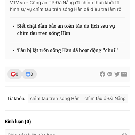
VTV.vn - Công an TP Đà Nẵng đã chính thức khởi tố
Ðiện thoại Thời báo VTV:
024.66 897 897
hình sự vụ chìm tàu trên sông Hàn để điều tra làm rõ.
Email:
toasoan@vtv.vn
Liên hệ quảng cáo:
024-7300.7108
Siết chặt đảm bảo an toàn tàu du lịch sau vụ
chìm tàu trên sông Hàn
Tàu bị lật trên sông Hàn đã hoạt động "chui"
0
0
Từ khóa:
chìm tàu trên sông Hàn
chìm tàu ở Đà Nẵng
® Cấm sao chép dưới mọi hình thức nếu không có sự chấp
thuận bằng văn bản. Ghi rõ nguồn VTV.vn khi phát hành lại
thông tin từ website này.
Bình luận
(
0
)