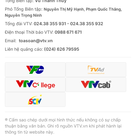
Tổng Biên tập:
Vũ Thanh Thủy
Phó Tổng Biên tập:
Nguyễn Thị Mỹ Hạnh, Phạm Quốc Thắng,
Nguyễn Trọng Ninh
Tổng đài VTV:
024.38 355 931 - 024.38 355 932
Ðiện thoại Thời báo VTV:
0988 671 671
Email:
toasoan@vtv.vn
Liên hệ quảng cáo:
(024) 626 79595
® Cấm sao chép dưới mọi hình thức nếu không có sự chấp
thuận bằng văn bản. Ghi rõ nguồn VTV.vn khi phát hành lại
thông tin từ website này.