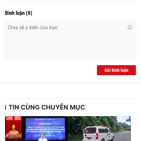
Bình luận
(
0
)
Gửi bình luận
TIN CÙNG CHUYÊN MỤC