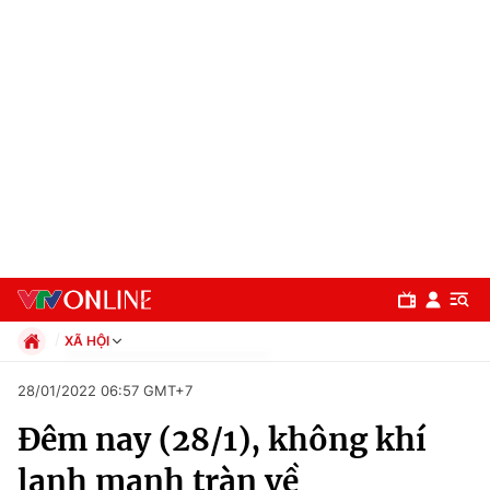
XÃ HỘI
Chính trị
28/01/2022 06:57 GMT+7
Xã hội
Đêm nay (28/1), không khí
Pháp luật
Chuyên mục
Kinh tế
lạnh mạnh tràn về
Thể thao