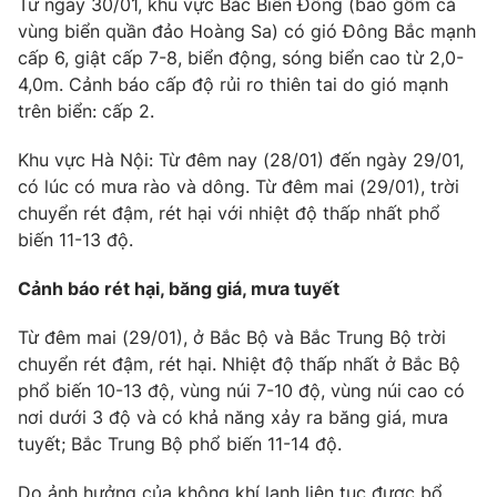
Từ ngày 30/01, khu vực Bắc Biển Đông (bao gồm cả
vùng biển quần đảo Hoàng Sa) có gió Đông Bắc mạnh
Photo
Infographic
cấp 6, giật cấp 7-8, biển động, sóng biển cao từ 2,0-
4,0m. Cảnh báo cấp độ rủi ro thiên tai do gió mạnh
Video
Shorts video
trên biển: cấp 2.
Khu vực Hà Nội: Từ đêm nay (28/01) đến ngày 29/01,
VTV Money
VTV Thể thao
có lúc có mưa rào và dông. Từ đêm mai (29/01), trời
chuyển rét đậm, rét hại với nhiệt độ thấp nhất phổ
VTV Sức khoẻ
Bất động sản
biến 11-13 độ.
Cảnh báo rét hại, băng giá, mưa tuyết
Thị trường 24h
Tấm lòng Việt
Từ đêm mai (29/01), ở Bắc Bộ và Bắc Trung Bộ trời
VTV4
Vươn mình bằng AI
chuyển rét đậm, rét hại. Nhiệt độ thấp nhất ở Bắc Bộ
phổ biến 10-13 độ, vùng núi 7-10 độ, vùng núi cao có
nơi dưới 3 độ và có khả năng xảy ra băng giá, mưa
VTV9
VTV8
tuyết; Bắc Trung Bộ phổ biến 11-14 độ.
Liên hệ tòa soạn
English
Do ảnh hưởng của không khí lạnh liên tục được bổ