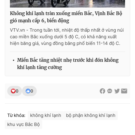
Ðiện thoại Thời báo VTV:
024.66 897 897
Email:
toasoan@vtv.vn
Không khí lạnh tràn xuống miền Bắc, Vịnh Bắc Bộ
Liên hệ quảng cáo:
024-7300.7108
gió mạnh cấp 6, biển động
VTV.vn - Trong tuần tới, nhiệt độ thấp nhất ở vùng núi
cao miền Bắc xuống dưới 5 độ C, có khả năng xuất
hiện băng giá, vùng đồng bằng phổ biến 11-14 độ C.
Miền Bắc tăng nhiệt nhẹ trước khi đón không
khí lạnh tăng cường
0
0
® Cấm sao chép dưới mọi hình thức nếu không có sự chấp
thuận bằng văn bản. Ghi rõ nguồn VTV.vn khi phát hành lại
Từ khóa:
không khí lạnh
bộ phận không khí lạnh
thông tin từ website này.
khu vực Bắc Bộ