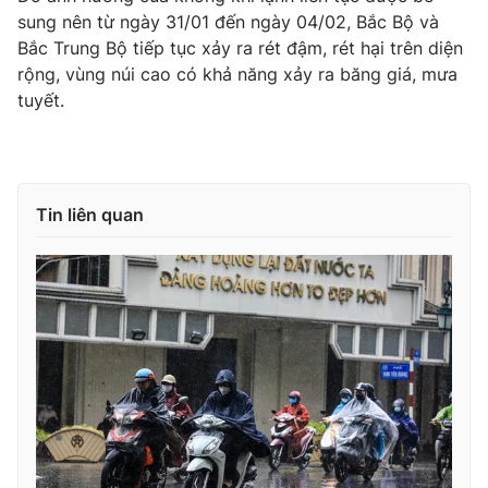
sung nên từ ngày 31/01 đến ngày 04/02, Bắc Bộ và
Bắc Trung Bộ tiếp tục xảy ra rét đậm, rét hại trên diện
rộng, vùng núi cao có khả năng xảy ra băng giá, mưa
tuyết.
THỜI BÁO VTV
Theo dõi báo trên
Tin liên quan
Cơ quan chủ quản:
Đài Truyền hình Việt Nam
Cơ quan báo chí:
Thời báo VTV
Giấy phép hoạt động báo in và báo điện tử số 483/GP-BTTTT
cấp ngày 29/12/2023
Tổng Biên tập:
Vũ Thanh Thủy
Phó Tổng Biên tập:
Nguyễn Thị Mỹ Hạnh, Phạm Quốc Thắng,
Nguyễn Trọng Ninh
Tổng đài VTV:
024.38 355 931 - 024.38 355 932