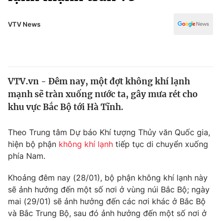
Chính trị
Truyền hình
Văn hóa - Giải trí
VTV News
Xã hội
Y tế
Đời sống
Pháp luật
Công nghệ
Giáo dục
VTV.vn - Đêm nay, một đợt không khí lạnh
Y tế
mạnh sẽ tràn xuống nước ta, gây mưa rét cho
khu vực Bắc Bộ tới Hà Tĩnh.
Thế giới
Theo Trung tâm Dự báo Khí tượng Thủy văn Quốc gia,
Tin tức
hiện bộ phận
không khí lạnh
tiếp tục di chuyển xuống
Kinh tế
phía Nam.
Thế giới đó đây
Tài chính
Dữ liệu và đời sống
Câu chuyện quốc tế
Khoảng đêm nay (28/01), bộ phận không khí lạnh này
Thị trường
sẽ ảnh hưởng đến một số nơi ở vùng núi Bắc Bộ; ngày
mai (29/01) sẽ ảnh hưởng đến các nơi khác ở Bắc Bộ
Truyền hình
Góc doanh nghiệp
và Bắc Trung Bộ, sau đó ảnh hưởng đến một số nơi ở