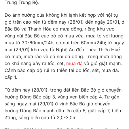
Phim VTV
Trung Trung Bộ.
Giải trí
Hậu trường
Do ảnh hưởng của không khí lạnh kết hợp với hội tụ
Điện ảnh
gió trên cao nên từ đêm nay (28/01) đến ngày 29/01, ở
Đời sống
Nhân vật
Bắc Bộ và Thanh Hóa có mưa dông, riêng khu vực
Âm nhạc
Du lịch
vùng núi Bắc Bộ cục bộ có mưa vừa, mưa to với lượng
Khán giả
Giáo dục
Sao
mưa từ 30-60mm/24h, có nơi trên 60mm/24h; từ ngày
Làm đẹp
Giải sao mai
mai (29/01) khu vực từ Nghệ An đến Thừa Thiên Huế
Tuyển sinh
Công nghệ
có mưa, mưa rào và có nơi có dông. Trong mưa dông
Chất lượng cuộc sống
Học trực tuyến
có khả năng xảy ra lốc, sét,
mưa đá
và gió giật mạnh.
Hitech Công nghệ tương lai
Cảnh báo cấp độ rủi ro thiên tai do lốc, sét, mưa đá:
Giao lưu trực tuyến
cấp 1.
Sản phẩm
Lịch phát sóng
Từ đêm nay (28/01), trong đất liền Bắc Bộ gió chuyển
Thị trường
hướng Đông Bắc cấp 3, vùng ven biển cấp 4. Từ gần
Tư vấn
sáng ngày mai (29/01) ở vịnh Bắc Bộ gió chuyển
hướng Đông Bắc mạnh dần lên cấp 6, giật cấp 7, biển
Chuyên mục khác
động, sóng biển cao từ 2,0-3,0m.
Emagazine
Podcast