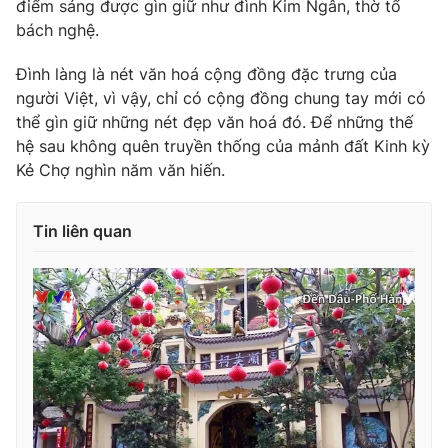
điểm sáng được gìn giữ như đình Kim Ngân, thờ tổ
bách nghệ.
Đình làng là nét văn hoá cộng đồng đặc trưng của
THỜI BÁO VTV
người Việt, vì vậy, chỉ có cộng đồng chung tay mới có
thể gìn giữ những nét đẹp văn hoá đó. Để những thế
hệ sau không quên truyền thống của mảnh đất Kinh kỳ
Kẻ Chợ nghìn năm văn hiến.
Theo dõi báo trên
Tin liên quan
Cơ quan chủ quản:
Đài Truyền hình Việt Nam
Cơ quan báo chí:
Thời báo VTV
Giấy phép hoạt động báo in và báo điện tử số 483/GP-BTTTT
cấp ngày 29/12/2023
Tổng Biên tập:
Vũ Thanh Thủy
Phó Tổng Biên tập:
Nguyễn Thị Mỹ Hạnh, Phạm Quốc Thắng,
Nguyễn Trọng Ninh
Tổng đài VTV:
024.38 355 931 - 024.38 355 932