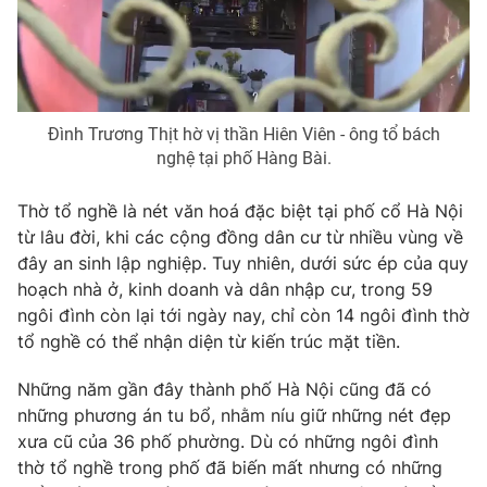
Photo
Infographic
Video
Shorts video
Đình Trương Thịt hờ vị thần Hiên Viên - ông tổ bách
nghệ tại phố Hàng Bài.
VTV Money
VTV Thể thao
Thờ tổ nghề là nét văn hoá đặc biệt tại phố cổ Hà Nội
VTV Sức khoẻ
Bất động sản
từ lâu đời, khi các cộng đồng dân cư từ nhiều vùng về
đây an sinh lập nghiệp. Tuy nhiên, dưới sức ép của quy
Thị trường 24h
Tấm lòng Việt
hoạch nhà ở, kinh doanh và dân nhập cư, trong 59
ngôi đình còn lại tới ngày nay, chỉ còn 14 ngôi đình thờ
tổ nghề có thể nhận diện từ kiến trúc mặt tiền.
VTV4
Vươn mình bằng AI
Những năm gần đây thành phố Hà Nội cũng đã có
VTV9
VTV8
những phương án tu bổ, nhằm níu giữ những nét đẹp
xưa cũ của 36 phố phường. Dù có những ngôi đình
thờ tổ nghề trong phố đã biến mất nhưng có những
Liên hệ tòa soạn
English