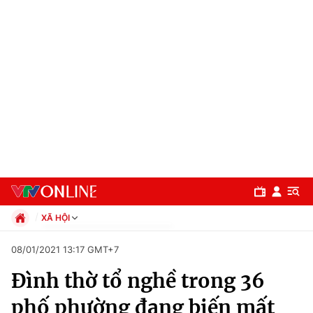
XÃ HỘI
Chính trị
08/01/2021 13:17 GMT+7
Xã hội
Đình thờ tổ nghề trong 36
Pháp luật
Chuyên mục
Kinh tế
phố phường đang biến mất
Thể thao