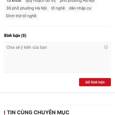
Từ khóa:
quy hoạch đô thị
phố phường Hà Nội
36 phố phường Hà Nội
tổ nghề
dân nhập cư
Đình thờ tổ nghề
Bình luận
(
0
)
Gửi bình luận
TIN CÙNG CHUYÊN MỤC