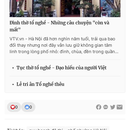
Ðiện thoại Thời báo VTV:
024.66 897 897
Email:
toasoan@vtv.vn
Liên hệ quảng cáo:
024-7300.7108
Đình thờ tổ nghề - Những câu chuyện "còn và
mất"
VTV.vn - Hà Nội đã hơn nghìn năm tuổi, trải qua bao
đổi thay nhưng nơi đây vẫn lưu giữ không gian tâm
linh trong lòng phố nhỏ: đình, chùa, đền trong quần...
Tục thờ tổ nghề - Đạo hiếu của người Việt
Lễ tri ân Tổ nghề thêu
® Cấm sao chép dưới mọi hình thức nếu không có sự chấp
thuận bằng văn bản. Ghi rõ nguồn VTV.vn khi phát hành lại
0
0
thông tin từ website này.