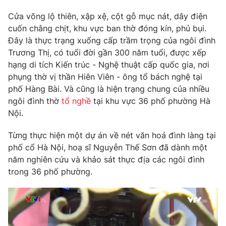
Phim VTV
Giải trí
Cửa võng lộ thiên, xập xệ, cột gỗ mục nát, dây điện
Hậu trường
cuốn chằng chịt, khu vực ban thờ đóng kín, phủ bụi.
Điện ảnh
Đời sống
Đây là thực trạng xuống cấp trầm trọng của ngôi đình
Nhân vật
Âm nhạc
Trương Thị, có tuổi đời gần 300 năm tuổi, được xếp
Du lịch
Khán giả
hạng di tích Kiến trúc - Nghệ thuật cấp quốc gia, nơi
Giáo dục
Sao
phụng thờ vị thần Hiên Viên - ông tổ bách nghệ tại
Làm đẹp
Giải sao mai
phố Hàng Bài. Và cũng là hiện trạng chung của nhiều
Tuyển sinh
Công nghệ
ngôi đình thờ
tổ nghề
tại khu vực 36 phố phường Hà
Chất lượng cuộc sống
Học trực tuyến
Nội.
Hitech Công nghệ tương lai
Giao lưu trực tuyến
Từng thực hiện một dự án về nét văn hoá đình làng tại
Sản phẩm
phố cổ Hà Nội, hoạ sĩ Nguyễn Thế Sơn đã dành một
Lịch phát sóng
năm nghiên cứu và khảo sát thực địa các ngôi đình
Thị trường
trong 36 phố phường.
Tư vấn
Chuyên mục khác
Emagazine
Podcast