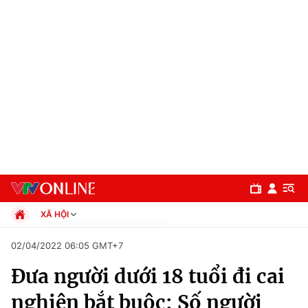
XÃ HỘI
Chính trị
02/04/2022 06:05 GMT+7
Xã hội
Đưa người dưới 18 tuổi đi cai
Pháp luật
Chuyên mục
Kinh tế
nghiện bắt buộc: Số người
Thể thao