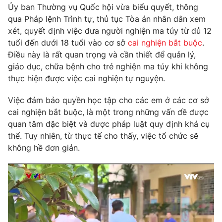
Phim VTV
Ủy ban Thường vụ Quốc hội vừa biểu quyết, thông
Giải trí
qua Pháp lệnh Trình tự, thủ tục Tòa án nhân dân xem
Hậu trường
xét, quyết định việc đưa người nghiện ma túy từ đủ 12
Điện ảnh
Đời sống
Nhân vật
tuổi đến dưới 18 tuổi vào cơ sở
cai nghiện bắt buộc
.
Âm nhạc
Điều này là rất quan trọng và cần thiết để quản lý,
Du lịch
Khán giả
giáo dục, chữa bệnh cho trẻ nghiện ma túy khi không
Giáo dục
Sao
thực hiện được việc cai nghiện tự nguyện.
Làm đẹp
Giải sao mai
Tuyển sinh
Công nghệ
Chất lượng cuộc sống
Việc đảm bảo quyền học tập cho các em ở các cơ sở
Học trực tuyến
cai nghiện bắt buộc, là một trong những vấn đề được
Hitech Công nghệ tương lai
quan tâm đặc biệt và được pháp luật quy định khá cụ
Giao lưu trực tuyến
thể. Tuy nhiên, từ thực tế cho thấy, việc tổ chức sẽ
Sản phẩm
không hề đơn giản.
Lịch phát sóng
Thị trường
Tư vấn
Chuyên mục khác
Emagazine
Podcast