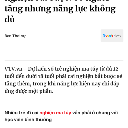
Chính trị
tăng nhưng năng lực không
Truyền hình
Văn hóa - Giải trí
đủ
Xã hội
Y tế
Đời sống
Pháp luật
Ban Thời sự
Công nghệ
Giáo dục
Y tế
Thế giới
VTV.vn - Dự kiến số trẻ nghiện ma túy từ đủ 12
tuổi đến dưới 18 tuổi phải cai nghiện bắt buộc sẽ
Tin tức
tăng thêm, trong khi năng lực hiện nay chỉ đáp
Kinh tế
ứng được một phần.
Thế giới đó đây
Tài chính
Dữ liệu và đời sống
Câu chuyện quốc tế
Thị trường
Nhiều trẻ đi cai
nghiện ma túy
vẫn phải ở chung với
Truyền hình
Góc doanh nghiệp
học viên bình thường