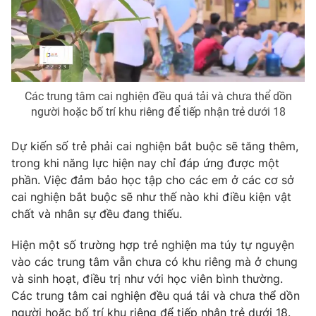
Photo
Infographic
Video
Shorts video
Các trung tâm cai nghiện đều quá tải và chưa thể dồn
VTV Money
VTV Thể thao
người hoặc bố trí khu riêng để tiếp nhận trẻ dưới 18
VTV Sức khoẻ
Bất động sản
Dự kiến số trẻ phải cai nghiện bắt buộc sẽ tăng thêm,
trong khi năng lực hiện nay chỉ đáp ứng được một
phần. Việc đảm bảo học tập cho các em ở các cơ sở
Thị trường 24h
Tấm lòng Việt
cai nghiện bắt buộc sẽ như thế nào khi điều kiện vật
chất và nhân sự đều đang thiếu.
VTV4
Vươn mình bằng AI
Hiện một số trường hợp trẻ nghiện ma túy tự nguyện
vào các trung tâm vẫn chưa có khu riêng mà ở chung
VTV9
VTV8
và sinh hoạt, điều trị như với học viên bình thường.
Các trung tâm cai nghiện đều quá tải và chưa thể dồn
Liên hệ tòa soạn
English
người hoặc bố trí khu riêng để tiếp nhận trẻ dưới 18.