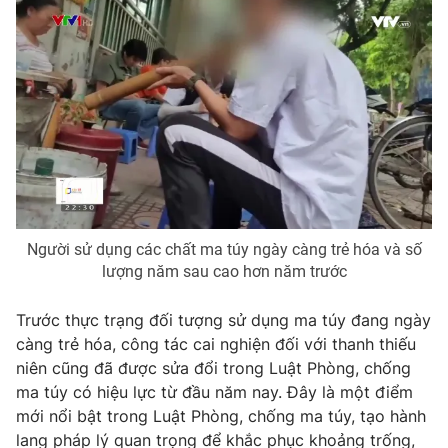
Email:
toasoan@vtv.vn
Liên hệ quảng cáo:
024-7300.7108
Người sử dụng các chất ma túy ngày càng trẻ hóa và số
lượng năm sau cao hơn năm trước
® Cấm sao chép dưới mọi hình thức nếu không có sự chấp
Trước thực trạng đối tượng sử dụng ma túy đang ngày
thuận bằng văn bản. Ghi rõ nguồn VTV.vn khi phát hành lại
càng trẻ hóa, công tác cai nghiện đối với thanh thiếu
thông tin từ website này.
niên cũng đã được sửa đổi trong Luật Phòng, chống
ma túy có hiệu lực từ đầu năm nay. Đây là một điểm
mới nổi bật trong Luật Phòng, chống ma túy, tạo hành
lang pháp lý quan trọng để khắc phục khoảng trống,