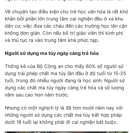
Về chuyện tạo điều kiện cho trẻ học văn hóa là rất khó
khăn bởi phần lớn trung tâm cai nghiện đều ở xa khu
dân cư; việc đưa các cháu đến các trường học lân cận
THỜI BÁO VTV
không đơn giản. Còn nếu bố trí giáo viên thì kinh phí
và thủ tục ra vào trung tâm khá phức tạp.
Theo dõi báo trên
Người sử dụng ma túy ngày càng trẻ hóa
Cơ quan chủ quản:
Đài Truyền hình Việt Nam
Thống kê của Bộ Công an cho thấy 60% số người sử
Cơ quan báo chí:
Thời báo VTV
dụng trái phép chất ma túy lần đầu ở độ tuổi từ 15-25
Giấy phép hoạt động báo in và báo điện tử số 483/GP-BTTTT
tuổi, trong đó nhiều người đang là học sinh. Người sử
cấp ngày 29/12/2023
dụng các chất ma túy ngày càng trẻ hóa và số lượng
Tổng Biên tập:
năm sau cao hơn năm trước.
Vũ Thanh Thủy
Phó Tổng Biên tập:
Nguyễn Thị Mỹ Hạnh, Phạm Quốc Thắng,
Nhưng có một nghịch lý là đã hơn mười năm nay với
Nguyễn Trọng Ninh
những người sử dụng các chất ma túy bất hợp pháp
Tổng đài VTV:
024.38 355 931 - 024.38 355 932
dưới 18 tuổi lại không phải đi cai nghiện bắt buộc.
Ðiện thoại Thời báo VTV:
024.66 897 897