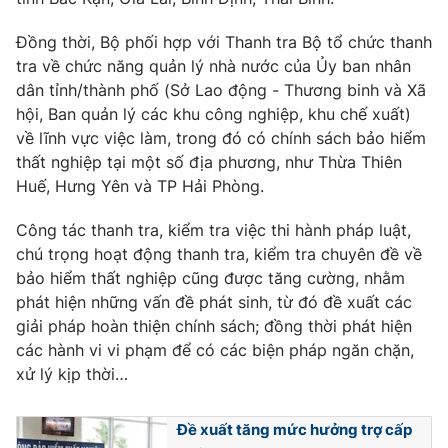
Photo
Infographic
Đồng thời, Bộ phối hợp với Thanh tra Bộ tổ chức thanh
tra về chức năng quản lý nhà nước của Ủy ban nhân
Video
dân tỉnh/thành phố (Sở Lao động - Thương binh và Xã
Shorts video
hội, Ban quản lý các khu công nghiệp, khu chế xuất)
về lĩnh vực việc làm, trong đó có chính sách bảo hiểm
VTV Money
VTV Thể thao
thất nghiệp tại một số địa phương, như Thừa Thiên
Huế, Hưng Yên và TP Hải Phòng.
VTV Sức khoẻ
Bất động sản
Công tác thanh tra, kiểm tra việc thi hành pháp luật,
chú trọng hoạt động thanh tra, kiểm tra chuyên đề về
Thị trường 24h
Tấm lòng Việt
bảo hiểm thất nghiệp cũng được tăng cường, nhằm
phát hiện những vấn đề phát sinh, từ đó đề xuất các
VTV4
Vươn mình bằng AI
giải pháp hoàn thiện chính sách; đồng thời phát hiện
các hành vi vi phạm để có các biện pháp ngăn chặn,
xử lý kịp thời…
VTV9
VTV8
Đề xuất tăng mức hưởng trợ cấp
Liên hệ tòa soạn
English