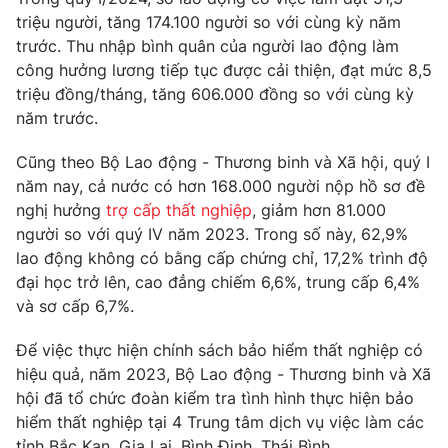
Phim VTV
Giải trí
triệu người, tăng 174.100 người so với cùng kỳ năm
Hậu trường
trước. Thu nhập bình quân của người lao động làm
Điện ảnh
công hưởng lương tiếp tục được cải thiện, đạt mức 8,5
Đời sống
Nhân vật
triệu đồng/tháng, tăng 606.000 đồng so với cùng kỳ
Âm nhạc
năm trước.
Du lịch
Khán giả
Giáo dục
Sao
Làm đẹp
Cũng theo Bộ Lao động - Thương binh và Xã hội, quý I
Giải sao mai
Tuyển sinh
năm nay, cả nước có hơn 168.000 người nộp hồ sơ đề
Công nghệ
Chất lượng cuộc sống
nghị hưởng
trợ cấp thất nghiệp
, giảm hơn 81.000
Học trực tuyến
người so với quý IV năm 2023. Trong số này, 62,9%
Hitech Công nghệ tương lai
Giao lưu trực tuyến
lao động không có bằng cấp chứng chỉ, 17,2% trình độ
Sản phẩm
đại học trở lên, cao đẳng chiếm 6,6%, trung cấp 6,4%
và sơ cấp 6,7%.
Lịch phát sóng
Thị trường
Để việc thực hiện chính sách bảo hiểm thất nghiệp có
Tư vấn
hiệu quả, năm 2023, Bộ Lao động - Thương binh và Xã
Chuyên mục khác
hội đã tổ chức đoàn kiểm tra tình hình thực hiện bảo
Emagazine
hiểm thất nghiệp tại 4 Trung tâm dịch vụ việc làm các
Podcast
tỉnh Bắc Kạn, Gia Lai, Bình Định, Thái Bình.