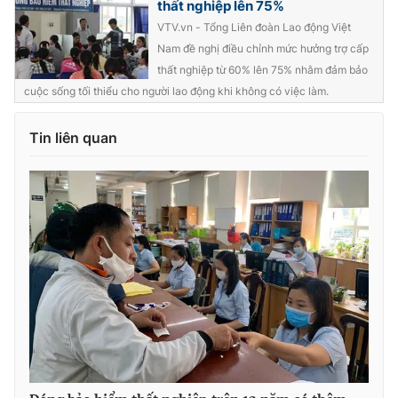
thất nghiệp lên 75%
VTV.vn - Tổng Liên đoàn Lao động Việt
Nam đề nghị điều chỉnh mức hưởng trợ cấp
thất nghiệp từ 60% lên 75% nhằm đảm bảo
THỜI BÁO VTV
cuộc sống tối thiểu cho người lao động khi không có việc làm.
Tin liên quan
Theo dõi báo trên
Cơ quan chủ quản:
Đài Truyền hình Việt Nam
Cơ quan báo chí:
Thời báo VTV
Giấy phép hoạt động báo in và báo điện tử số 483/GP-BTTTT
cấp ngày 29/12/2023
Tổng Biên tập:
Vũ Thanh Thủy
Phó Tổng Biên tập:
Nguyễn Thị Mỹ Hạnh, Phạm Quốc Thắng,
Nguyễn Trọng Ninh
Tổng đài VTV:
024.38 355 931 - 024.38 355 932