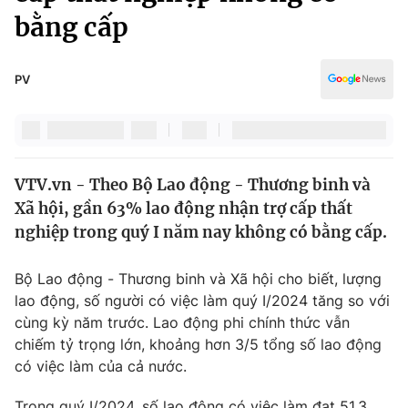
Chính trị
bằng cấp
Truyền hình
Văn hóa - Giải trí
Xã hội
Y tế
PV
Đời sống
Pháp luật
Công nghệ
Giáo dục
Y tế
VTV.vn - Theo Bộ Lao động - Thương binh và
Xã hội, gần 63% lao động nhận trợ cấp thất
Thế giới
nghiệp trong quý I năm nay không có bằng cấp.
Tin tức
Kinh tế
Bộ Lao động - Thương binh và Xã hội cho biết, lượng
Thế giới đó đây
lao động, số người có việc làm quý I/2024 tăng so với
Tài chính
Dữ liệu và đời sống
cùng kỳ năm trước. Lao động phi chính thức vẫn
Câu chuyện quốc tế
Thị trường
chiếm tỷ trọng lớn, khoảng hơn 3/5 tổng số lao động
có việc làm của cả nước.
Truyền hình
Góc doanh nghiệp
Trong quý I/2024, số lao động có việc làm đạt 51,3