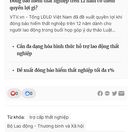
Đóng bảo hiểm thất nghiệp trên 12 năm có thêm
Ðiện thoại Thời báo VTV:
024.66 897 897
quyền lợi gì?
Email:
toasoan@vtv.vn
VTV.vn - Tổng LĐLĐ Việt Nam đã đề xuất quyền lợi khi
Liên hệ quảng cáo:
024-7300.7108
đóng bảo hiểm thất nghiệp trên 12 năm dành cho
người lao động trong buổi họp góp ý dự thảo Luật...
Cần đa dạng hóa hình thức hỗ trợ lao động thất
nghiệp
Đề xuất đóng bảo hiểm thất nghiệp tối đa 1%
0
0
® Cấm sao chép dưới mọi hình thức nếu không có sự chấp
thuận bằng văn bản. Ghi rõ nguồn VTV.vn khi phát hành lại
thông tin từ website này.
Từ khóa:
trợ cấp thất nghiệp
Bộ Lao động - Thương binh và Xã hội