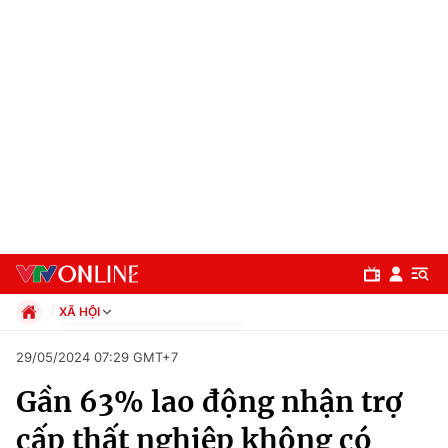
XÃ HỘI
Chính trị
29/05/2024 07:29 GMT+7
Xã hội
Gần 63% lao động nhận trợ
Pháp luật
Chuyên mục
Kinh tế
cấp thất nghiệp không có
Thể thao