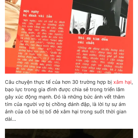
Phim VTV
Giải trí
Hậu trường
Điện ảnh
Đời sống
Nhân vật
Âm nhạc
Du lịch
Khán giả
Giáo dục
Sao
Làm đẹp
Giải sao mai
Tuyển sinh
Công nghệ
Chất lượng cuộc sống
Học trực tuyến
Hitech Công nghệ tương lai
Giao lưu trực tuyến
Câu chuyện thực tế của hơn 30 trường hợp bị
xâm hại
,
Sản phẩm
bạo lực trong gia đình được chia sẻ trong triển lãm
Lịch phát sóng
gây xúc động mạnh. Đó là những bức ảnh vết thâm
Thị trường
tím của người vợ bị chồng đánh đập, là lời tự sự ám
Tư vấn
ảnh của cô bé bị bố đẻ xâm hại trong suốt thời gian
dài…
Chuyên mục khác
Emagazine
Podcast