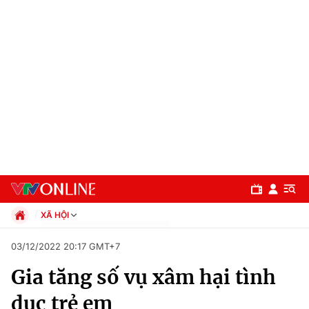
XÃ HỘI
Chính trị
03/12/2022 20:17 GMT+7
Xã hội
Gia tăng số vụ xâm hại tình
Pháp luật
Chuyên mục
Kinh tế
dục trẻ em
Thể thao