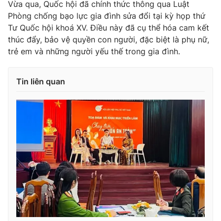
Vừa qua, Quốc hội đã chính thức thông qua Luật
Phòng chống bạo lực gia đình sửa đổi tại kỳ họp thứ
Tư Quốc hội khoá XV. Điều này đã cụ thể hóa cam kết
thúc đẩy, bảo vệ quyền con người, đặc biệt là phụ nữ,
THỜI BÁO VTV
trẻ em và những người yếu thế trong gia đình.
Tin liên quan
Theo dõi báo trên
Cơ quan chủ quản:
Đài Truyền hình Việt Nam
Cơ quan báo chí:
Thời báo VTV
Giấy phép hoạt động báo in và báo điện tử số 483/GP-BTTTT
cấp ngày 29/12/2023
Tổng Biên tập:
Vũ Thanh Thủy
Phó Tổng Biên tập:
Nguyễn Thị Mỹ Hạnh, Phạm Quốc Thắng,
Nguyễn Trọng Ninh
Tổng đài VTV:
024.38 355 931 - 024.38 355 932