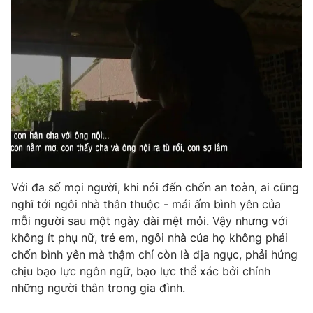
Photo
Infographic
Video
Shorts video
VTV Money
VTV Thể thao
VTV Sức khoẻ
Bất động sản
Thị trường 24h
Tấm lòng Việt
Với đa số mọi người, khi nói đến chốn an toàn, ai cũng
nghĩ tới ngôi nhà thân thuộc - mái ấm bình yên của
mỗi người sau một ngày dài mệt mỏi. Vậy nhưng với
VTV4
Vươn mình bằng AI
không ít phụ nữ, trẻ em, ngôi nhà của họ không phải
chốn bình yên mà thậm chí còn là địa ngục, phải hứng
VTV9
VTV8
chịu bạo lực ngôn ngữ, bạo lực thể xác bởi chính
những người thân trong gia đình.
Liên hệ tòa soạn
English