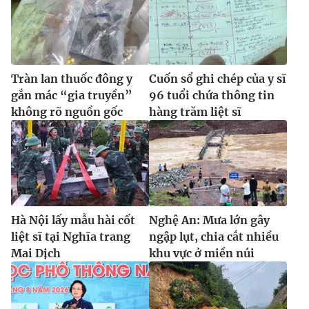
Tràn lan thuốc đông y
Cuốn sổ ghi chép của y sĩ
gắn mác “gia truyền”
96 tuổi chứa thông tin
không rõ nguồn gốc
hàng trăm liệt sĩ
Hà Nội lấy mẫu hài cốt
Nghệ An: Mưa lớn gây
liệt sĩ tại Nghĩa trang
ngập lụt, chia cắt nhiều
Mai Dịch
khu vực ở miền núi