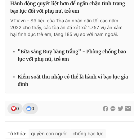
Ðiện thoại Thời báo VTV:
024.66 897 897
Hành động quyết liệt hơn để ngăn chặn tình trạng
bạo lực đối với phụ nữ, trẻ em
Email:
toasoan@vtv.vn
VTV.vn - Số liệu của Tòa án nhân dân tối cao năm
Liên hệ quảng cáo:
024-7300.7108
2022 cho thấy, các tòa án đã xét xử 1.757 vụ án xâm
hại tình dục trẻ em, tăng 185 vụ so với năm ngoái.
"Bữa sáng Ruy băng trắng" - Phòng chống bạo
lực với phụ nữ, trẻ em
Kiểm soát thu nhập có thể là hành vi bạo lực gia
đình
® Cấm sao chép dưới mọi hình thức nếu không có sự chấp
0
0
thuận bằng văn bản. Ghi rõ nguồn VTV.vn khi phát hành lại
thông tin từ website này.
Từ khóa:
quyền con người
chống bạo lực