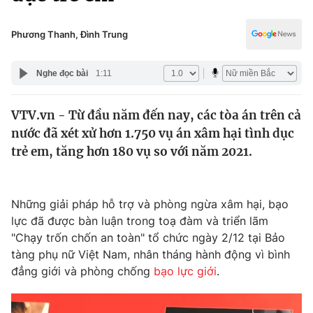
Chính trị
Truyền hình
Văn hóa - Giải trí
Phương Thanh, Đình Trung
Xã hội
Y tế
Đời sống
Nghe đọc bài
1:11
Pháp luật
Công nghệ
Giáo dục
VTV.vn - Từ đầu năm đến nay, các tòa án trên cả
Y tế
nước đã xét xử hơn 1.750 vụ án xâm hại tình dục
trẻ em, tăng hơn 180 vụ so với năm 2021.
Thế giới
Tin tức
Những giải pháp hỗ trợ và phòng ngừa xâm hại, bạo
Kinh tế
lực đã được bàn luận trong toạ đàm và triển lãm
Thế giới đó đây
Tài chính
"Chạy trốn chốn an toàn" tổ chức ngày 2/12 tại Bảo
Dữ liệu và đời sống
Câu chuyện quốc tế
tàng phụ nữ Việt Nam, nhân tháng hành động vì bình
Thị trường
đẳng giới và phòng chống
bạo lực giới
.
Truyền hình
Góc doanh nghiệp