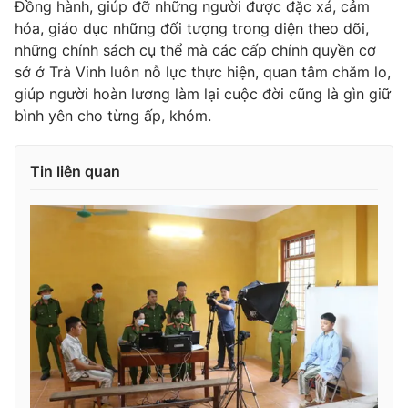
Đồng hành, giúp đỡ những người được đặc xá, cảm
hóa, giáo dục những đối tượng trong diện theo dõi,
những chính sách cụ thể mà các cấp chính quyền cơ
sở ở Trà Vinh luôn nỗ lực thực hiện, quan tâm chăm lo,
THỜI BÁO VTV
giúp người hoàn lương làm lại cuộc đời cũng là gìn giữ
bình yên cho từng ấp, khóm.
Tin liên quan
Theo dõi báo trên
Cơ quan chủ quản:
Đài Truyền hình Việt Nam
Cơ quan báo chí:
Thời báo VTV
Giấy phép hoạt động báo in và báo điện tử số 483/GP-BTTTT
cấp ngày 29/12/2023
Tổng Biên tập:
Vũ Thanh Thủy
Phó Tổng Biên tập:
Nguyễn Thị Mỹ Hạnh, Phạm Quốc Thắng,
Nguyễn Trọng Ninh
Tổng đài VTV:
024.38 355 931 - 024.38 355 932