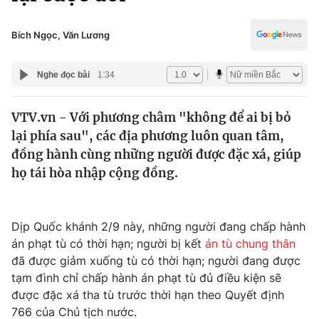
Chính trị
Truyền hình
Văn hóa - Giải trí
Bích Ngọc, Văn Lương
Xã hội
Y tế
Đời sống
Nghe đọc bài
1:34
Pháp luật
Công nghệ
Giáo dục
VTV.vn - Với phương châm "không để ai bị bỏ
Y tế
lại phía sau", các địa phương luôn quan tâm,
đồng hành cùng những người được đặc xá, giúp
Thế giới
họ tái hòa nhập cộng đồng.
Tin tức
Kinh tế
Dịp Quốc khánh 2/9 này, những người đang chấp hành
Thế giới đó đây
Tài chính
án phạt tù có thời hạn; người bị kết
án tù chung thân
Dữ liệu và đời sống
Câu chuyện quốc tế
đã được giảm xuống tù có thời hạn; người đang được
Thị trường
tạm đình chỉ chấp hành án phạt tù đủ điều kiện sẽ
Truyền hình
được đặc xá tha tù trước thời hạn theo Quyết định
Góc doanh nghiệp
766 của Chủ tịch nước.