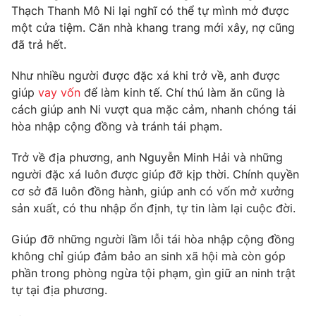
Thạch Thanh Mô Ni lại nghĩ có thể tự mình mở được
Photo
Infographic
một cửa tiệm. Căn nhà khang trang mới xây, nợ cũng
đã trả hết.
Video
Shorts video
Như nhiều người được đặc xá khi trở về, anh được
giúp
vay vốn
để làm kinh tế. Chí thú làm ăn cũng là
VTV Money
VTV Thể thao
cách giúp anh Ni vượt qua mặc cảm, nhanh chóng tái
hòa nhập cộng đồng và tránh tái phạm.
VTV Sức khoẻ
Bất động sản
Trở về địa phương, anh Nguyễn Minh Hải và những
người đặc xá luôn được giúp đỡ kịp thời. Chính quyền
Thị trường 24h
Tấm lòng Việt
cơ sở đã luôn đồng hành, giúp anh có vốn mở xưởng
sản xuất, có thu nhập ổn định, tự tin làm lại cuộc đời.
VTV4
Vươn mình bằng AI
Giúp đỡ những người lầm lỗi tái hòa nhập cộng đồng
không chỉ giúp đảm bảo an sinh xã hội mà còn góp
VTV9
VTV8
phần trong phòng ngừa tội phạm, gìn giữ an ninh trật
tự tại địa phương.
Liên hệ tòa soạn
English