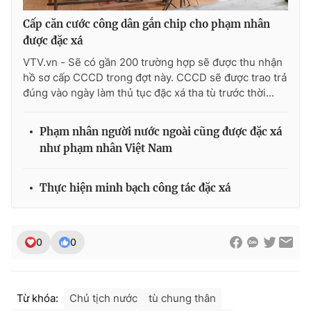
Ðiện thoại Thời báo VTV:
024.66 897 897
Cấp căn cước công dân gắn chip cho phạm nhân
Email:
toasoan@vtv.vn
được đặc xá
Liên hệ quảng cáo:
024-7300.7108
VTV.vn - Sẽ có gần 200 trường hợp sẽ được thu nhận
hồ sơ cấp CCCD trong đợt này. CCCD sẽ được trao trả
đúng vào ngày làm thủ tục đặc xá tha tù trước thời...
Phạm nhân người nước ngoài cũng được đặc xá
như phạm nhân Việt Nam
Thực hiện minh bạch công tác đặc xá
® Cấm sao chép dưới mọi hình thức nếu không có sự chấp
0
0
thuận bằng văn bản. Ghi rõ nguồn VTV.vn khi phát hành lại
thông tin từ website này.
Từ khóa:
Chủ tịch nước
tù chung thân