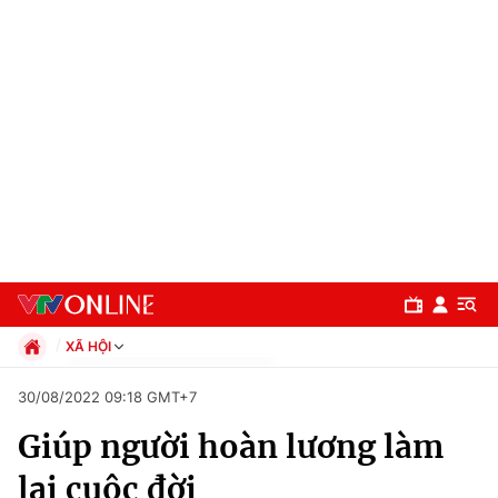
XÃ HỘI
Chính trị
30/08/2022 09:18 GMT+7
Xã hội
Giúp người hoàn lương làm
Pháp luật
Chuyên mục
Kinh tế
lại cuộc đời
Thể thao