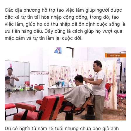
Phim VTV
Giải trí
Các địa phương hỗ trợ tạo việc làm giúp người được
Hậu trường
đặc xá tự tin tái hòa nhập cộng đồng, trong đó, tạo
Điện ảnh
Đời sống
việc làm, giúp họ có thu nhập để ổn định cuộc sống là
Nhân vật
Âm nhạc
ưu tiên hàng đầu. Đây cũng là cách giúp họ vượt qua
Du lịch
Khán giả
mặc cảm và tự tin làm lại cuộc đời.
Giáo dục
Sao
Làm đẹp
Giải sao mai
Tuyển sinh
Công nghệ
Chất lượng cuộc sống
Học trực tuyến
Hitech Công nghệ tương lai
Giao lưu trực tuyến
Sản phẩm
Lịch phát sóng
Thị trường
Tư vấn
Chuyên mục khác
Emagazine
Podcast
Dù có nghề từ năm 15 tuổi nhưng chưa bao giờ anh