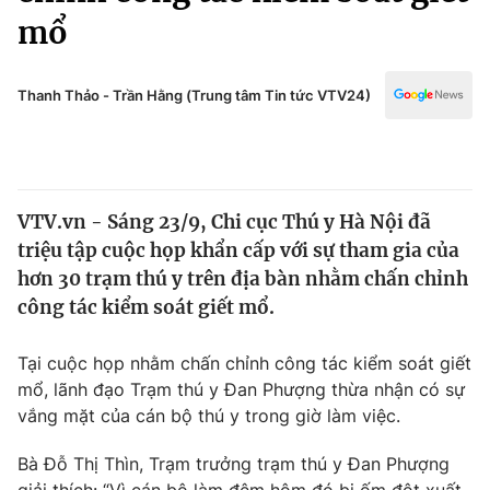
Chính trị
mổ
Truyền hình
Văn hóa - Giải trí
Xã hội
Y tế
Thanh Thảo - Trần Hằng (Trung tâm Tin tức VTV24)
Đời sống
Pháp luật
Công nghệ
Giáo dục
Y tế
VTV.vn - Sáng 23/9, Chi cục Thú y Hà Nội đã
triệu tập cuộc họp khẩn cấp với sự tham gia của
Thế giới
hơn 30 trạm thú y trên địa bàn nhằm chấn chỉnh
Tin tức
công tác kiểm soát giết mổ.
Kinh tế
Thế giới đó đây
Tại cuộc họp nhằm chấn chỉnh công tác kiểm soát giết
Tài chính
Dữ liệu và đời sống
mổ, lãnh đạo Trạm thú y Đan Phượng thừa nhận có sự
Câu chuyện quốc tế
Thị trường
vắng mặt của cán bộ thú y trong giờ làm việc.
Truyền hình
Góc doanh nghiệp
Bà Đỗ Thị Thìn, Trạm trưởng trạm thú y Đan Phượng