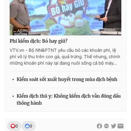
THỜI BÁO VTV
Phí kiểm dịch: Bỏ hay giữ?
VTV.vn - Bộ NN&PTNT yêu cầu bỏ các khoản phí, lệ
Theo dõi báo trên
phí vô lý thu trên con gà, quả trứng. Thế nhưng, chính
những khoản phí này lại đang nuôi sống cả bộ máy...
Cơ quan chủ quản:
Đài Truyền hình Việt Nam
Kiểm soát sốt xuất huyết trong mùa dịch bệnh
Cơ quan báo chí:
Thời báo VTV
Giấy phép hoạt động báo in và báo điện tử số 483/GP-BTTTT
cấp ngày 29/12/2023
Kiểm dịch thú y: Không kiểm dịch vẫn đóng dấu
thông hành
Tổng Biên tập:
Vũ Thanh Thủy
Phó Tổng Biên tập:
Nguyễn Thị Mỹ Hạnh, Phạm Quốc Thắng,
Nguyễn Trọng Ninh
0
0
Tổng đài VTV:
024.38 355 931 - 024.38 355 932