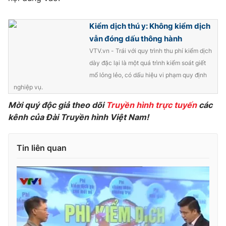
Photo
Infographic
Kiểm dịch thú y: Không kiểm dịch
vẫn đóng dấu thông hành
Video
Shorts video
VTV.vn - Trái với quy trình thu phí kiểm dịch
dày đặc lại là một quá trình kiểm soát giết
VTV Money
VTV Thể thao
mổ lỏng lẻo, có dấu hiệu vi phạm quy định
nghiệp vụ.
VTV Sức khoẻ
Bất động sản
Mời quý độc giả theo dõi
Truyền hình trực tuyến
các
kênh của Đài Truyền hình Việt Nam!
Thị trường 24h
Tấm lòng Việt
Tin liên quan
VTV4
Vươn mình bằng AI
VTV9
VTV8
Liên hệ tòa soạn
English