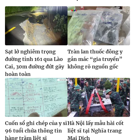
Sạt lở nghiêm trọng
Tràn lan thuốc đông y
đường tỉnh 161 qua Lào
gắn mác “gia truyền”
Cai, 30m đường đứt gãy
không rõ nguồn gốc
hoàn toàn
Cuốn sổ ghi chép của y sĩ
Hà Nội lấy mẫu hài cốt
96 tuổi chứa thông tin
liệt sĩ tại Nghĩa trang
hàng trăm liệt sĩ
Mai Dịch