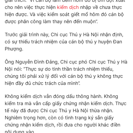
giải thích: “Vì cán bộ làm đêm hôm đó bị ốm đột xuất
Phim VTV
Giải trí
cho nên việc thực hiện
kiểm dịch
nhập về chưa thực
Hậu trường
hiện được. Và việc kiểm soát giết mổ hôm đó cán bộ
Điện ảnh
được phân công làm thay nên đến muộn”.
Đời sống
Nhân vật
Âm nhạc
Trước giải trình này, Chi cục Thú y Hà Nội nhận định,
Du lịch
Khán giả
Giáo dục
có sự thiếu trách nhiệm của cán bộ thú y huyện Đan
Sao
Làm đẹp
Phượng.
Giải sao mai
Tuyển sinh
Công nghệ
Chất lượng cuộc sống
Ông Nguyễn Đình Đảng, Chi cục phó Chi cục Thú y Hà
Học trực tuyến
Nội nói: “Thực sự do tinh thần trách nhiệm thiếu,
Hitech Công nghệ tương lai
Giao lưu trực tuyến
chúng tôi phải xử lý đối với cán bộ thú y không thực
Sản phẩm
hiện đầy đủ chức trách của mình”.
Lịch phát sóng
Thị trường
Không kiểm dịch vẫn đóng dấu thông hành. Không
kiểm tra mà vẫn cấp giấy chứng nhận kiểm dịch. Thực
Tư vấn
tế này đã được Chi cục Thú y Hà Nội thừa nhận.
Chuyên mục khác
Nghiêm trọng hơn, còn có tình trạng ký sẵn giấy
chứng nhận kiểm dịch, rồi đưa cho người khác điền
Emagazine
Podcast
nội dung vào.