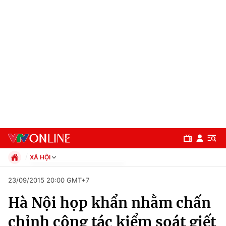
XÃ HỘI
Chính trị
23/09/2015 20:00 GMT+7
Xã hội
Hà Nội họp khẩn nhằm chấn
Pháp luật
Chuyên mục
Kinh tế
chỉnh công tác kiểm soát giết
Thể thao