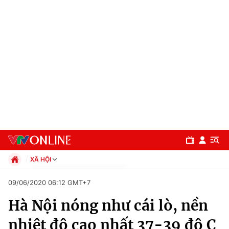
XÃ HỘI
Chính trị
09/06/2020 06:12 GMT+7
Xã hội
Hà Nội nóng như cái lò, nền
Pháp luật
Chuyên mục
Kinh tế
nhiệt độ cao nhất 37-39 độ C
Thể thao