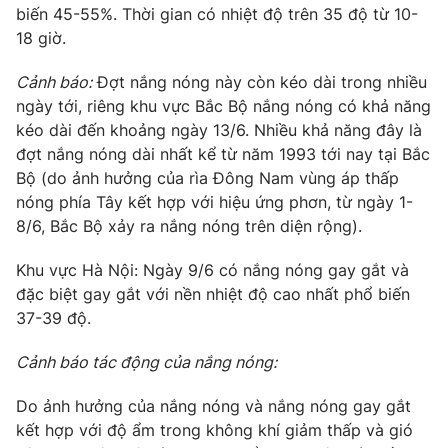
Phim VTV
biến 45-55%. Thời gian có nhiệt độ trên 35 độ từ 10-
Giải trí
18 giờ.
Hậu trường
Điện ảnh
Đời sống
Cảnh báo:
Đợt nắng nóng này còn kéo dài trong nhiều
Nhân vật
Âm nhạc
ngày tới, riêng khu vực Bắc Bộ nắng nóng có khả năng
Du lịch
Khán giả
kéo dài đến khoảng ngày 13/6. Nhiều khả năng đây là
Giáo dục
Sao
đợt nắng nóng dài nhất kể từ năm 1993 tới nay tại Bắc
Làm đẹp
Giải sao mai
Bộ (do ảnh hưởng của rìa Đông Nam vùng áp thấp
Tuyển sinh
Công nghệ
Chất lượng cuộc sống
nóng phía Tây kết hợp với hiệu ứng phơn, từ ngày 1-
Học trực tuyến
8/6, Bắc Bộ xảy ra nắng nóng trên diện rộng).
Hitech Công nghệ tương lai
Giao lưu trực tuyến
Khu vực Hà Nội: Ngày 9/6 có nắng nóng gay gắt và
Sản phẩm
đặc biệt gay gắt với nền nhiệt độ cao nhất phổ biến
Lịch phát sóng
Thị trường
37-39 độ.
Tư vấn
Cảnh báo tác động của nắng nóng:
Chuyên mục khác
Do ảnh hưởng của nắng nóng và nắng nóng gay gắt
Emagazine
Podcast
kết hợp với độ ẩm trong không khí giảm thấp và gió