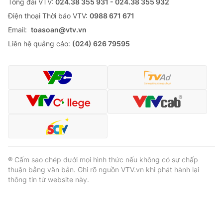
Tổng đài VTV:
024.38 355 931 - 024.38 355 932
Ðiện thoại Thời báo VTV:
0988 671 671
Email:
toasoan@vtv.vn
Liên hệ quảng cáo:
(024) 626 79595
® Cấm sao chép dưới mọi hình thức nếu không có sự chấp
thuận bằng văn bản. Ghi rõ nguồn VTV.vn khi phát hành lại
thông tin từ website này.