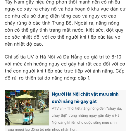
Tây Nam gây hiệu ứng phơn thổi mạnh nên có nhiều
nguy cơ xảy ra cháy nổ và hỏa hoạn ở khu vực dân cư
Photo
Infographic
do nhu cầu sử dụng điện tăng cao và nguy cơ cao
cháy rừng ở các tỉnh Trung Bộ. Ngoài ra, nắng nóng
Video
Shorts video
còn có thể gây tình trạng mất nước, kiệt sức, đột quỵ
do sốc nhiệt đối với cơ thể người khi tiếp xúc lâu với
VTV Money
VTV Thể thao
nền nhiệt độ cao.
Chỉ số tia UV ở Hà Nội và Đà Nẵng có giá trị từ 8-10
VTV Sức khoẻ
Bất động sản
với mức ảnh hưởng nguy cơ gây hại rất cao đối với cơ
thể con người khi tiếp xúc trực tiếp với ánh nắng. Cấp
Thị trường 24h
Tấm lòng Việt
độ rủi ro thiên tai do nắng nóng: cấp 1.
VTV4
Người Hà Nội chật vật mưu sinh
Vươn mình bằng AI
dưới nắng hè gay gắt
VTV.vn - Thời tiết nắng nóng đến “cháy da,
VTV9
VTV8
cháy thịt” trong những ngày gần đây ở Hà
Nội càng khiến cho cuộc sống mưu sinh
Liên hệ tòa soạn
English
của người lao động trở nên nhọc nhằn hơn.