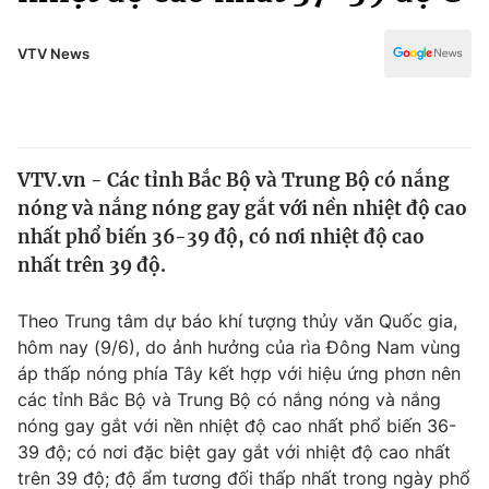
Chính trị
Truyền hình
Văn hóa - Giải trí
VTV News
Xã hội
Y tế
Đời sống
Pháp luật
Công nghệ
Giáo dục
VTV.vn - Các tỉnh Bắc Bộ và Trung Bộ có nắng
Y tế
nóng và nắng nóng gay gắt với nền nhiệt độ cao
nhất phổ biến 36-39 độ, có nơi nhiệt độ cao
Thế giới
nhất trên 39 độ.
Tin tức
Theo Trung tâm dự báo khí tượng thủy văn Quốc gia,
Kinh tế
hôm nay (9/6), do ảnh hưởng của rìa Đông Nam vùng
Thế giới đó đây
Tài chính
áp thấp nóng phía Tây kết hợp với hiệu ứng phơn nên
Dữ liệu và đời sống
Câu chuyện quốc tế
các tỉnh Bắc Bộ và Trung Bộ có nắng nóng và nắng
Thị trường
nóng gay gắt với nền nhiệt độ cao nhất phổ biến 36-
Truyền hình
39 độ; có nơi đặc biệt gay gắt với nhiệt độ cao nhất
Góc doanh nghiệp
trên 39 độ; độ ẩm tương đối thấp nhất trong ngày phổ