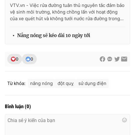
Ðiện thoại Thời báo VTV:
024.66 897 897
VTV.vn - Việc rửa đường tuân thủ nguyên tắc đảm bảo
vệ sinh môi trường, không chồng lấn với hoạt động
Email:
toasoan@vtv.vn
của xe quét hút và không tưới nước rửa đường trong...
Liên hệ quảng cáo:
024-7300.7108
Nắng nóng sẽ kéo dài 10 ngày tới
0
0
Từ khóa:
nắng nóng
đột quỵ
sử dụng điện
® Cấm sao chép dưới mọi hình thức nếu không có sự chấp
Bình luận
(
0
)
thuận bằng văn bản. Ghi rõ nguồn VTV.vn khi phát hành lại
thông tin từ website này.