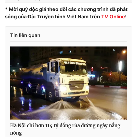
* Mời quý độc giả theo dõi các chương trình đã phát
sóng của Đài Truyền hình Việt Nam trên
TV Online
!
THỜI BÁO VTV
Tin liên quan
Theo dõi báo trên
Cơ quan chủ quản:
Đài Truyền hình Việt Nam
Cơ quan báo chí:
Thời báo VTV
Giấy phép hoạt động báo in và báo điện tử số 483/GP-BTTTT
cấp ngày 29/12/2023
Tổng Biên tập:
Vũ Thanh Thủy
Phó Tổng Biên tập:
Nguyễn Thị Mỹ Hạnh, Phạm Quốc Thắng,
Nguyễn Trọng Ninh
Hà Nội chi hơn 114 tỷ đồng rửa đường ngày nắng
Tổng đài VTV:
024.38 355 931 - 024.38 355 932
nóng