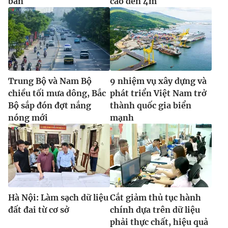
bản
cao đến 4m
Trung Bộ và Nam Bộ
9 nhiệm vụ xây dựng và
chiều tối mưa dông, Bắc
phát triển Việt Nam trở
Bộ sắp đón đợt nắng
thành quốc gia biển
nóng mới
mạnh
Hà Nội: Làm sạch dữ liệu
Cắt giảm thủ tục hành
đất đai từ cơ sở
chính dựa trên dữ liệu
phải thực chất, hiệu quả