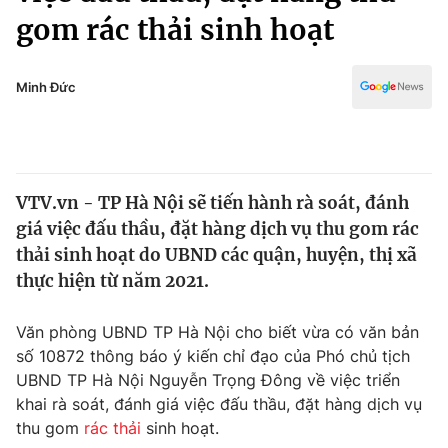
Chính trị
gom rác thải sinh hoạt
Truyền hình
Văn hóa - Giải trí
Xã hội
Y tế
Minh Đức
Đời sống
Pháp luật
Công nghệ
Giáo dục
Y tế
VTV.vn - TP Hà Nội sẽ tiến hành rà soát, đánh
giá việc đấu thầu, đặt hàng dịch vụ thu gom rác
Thế giới
thải sinh hoạt do UBND các quận, huyện, thị xã
Tin tức
thực hiện từ năm 2021.
Kinh tế
Thế giới đó đây
Văn phòng UBND TP Hà Nội cho biết vừa có văn bản
Tài chính
Dữ liệu và đời sống
số 10872 thông báo ý kiến chỉ đạo của Phó chủ tịch
Câu chuyện quốc tế
Thị trường
UBND TP Hà Nội Nguyễn Trọng Đông về việc triển
khai rà soát, đánh giá việc đấu thầu, đặt hàng dịch vụ
Truyền hình
Góc doanh nghiệp
thu gom
rác thải
sinh hoạt.