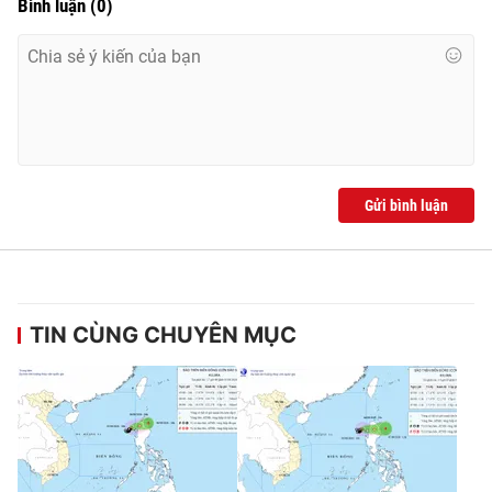
Bình luận
(
0
)
Gửi bình luận
TIN CÙNG CHUYÊN MỤC