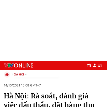
XÃ HỘI
Chính trị
14/10/2021 15:08 GMT+7
Xã hội
Hà Nội: Rà soát, đánh giá
Pháp luật
Chuyên mục
Kinh tế
việc đấu thầu, đặt hàng thu
Thể thao