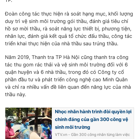
TP.
Photo
Infographic
Đoàn công tác thực hiện rà soát hạng mục, khối lượng
duy trì vệ sinh môi trường gói thầu, đánh giá tiêu chí
Video
Shorts video
hồ sơ mời thầu, rà soát năng lực thiết bị, phương tiện,
nhân lực, đánh giá kết quả tổ chức đấu thầu, công tác
triển khai thực hiện của nhà thầu sau trúng thầu.
VTV Money
VTV Thể thao
Năm 2019, Thanh tra TP Hà Nội cũng thanh tra công
VTV Sức khoẻ
Bất động sản
tác thu gom rác thải và vệ sinh môi trường đối với 6
quận huyện và 6 nhà thầu, trong đó có Công ty cổ
phần đầu tư và phát triển công nghệ cao Minh Quân
Thị trường 24h
Tấm lòng Việt
và chỉ ra nhiều vấn đề liên quan đến năng lực của nhà
thầu này.
VTV4
Vươn mình bằng AI
Nhọc nhằn hành trình đòi quyền lợi
VTV9
VTV8
chính đáng của gần 300 công vệ
sinh môi trường
VTV.vn - Gần 300 công nhân từng làm việc
Liên hệ tòa soạn
English