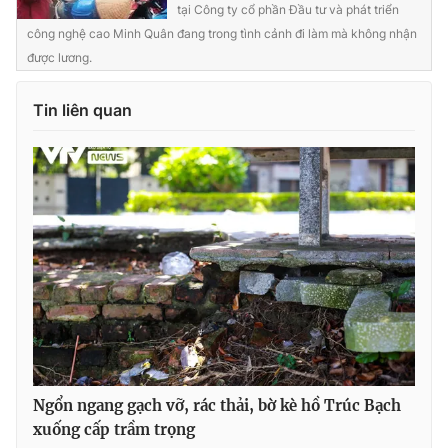
tại Công ty cổ phần Đầu tư và phát triển
công nghệ cao Minh Quân đang trong tình cảnh đi làm mà không nhận
được lương.
THỜI BÁO VTV
Tin liên quan
Theo dõi báo trên
Cơ quan chủ quản:
Đài Truyền hình Việt Nam
Cơ quan báo chí:
Thời báo VTV
Giấy phép hoạt động báo in và báo điện tử số 483/GP-BTTTT
cấp ngày 29/12/2023
Tổng Biên tập:
Vũ Thanh Thủy
Phó Tổng Biên tập:
Nguyễn Thị Mỹ Hạnh, Phạm Quốc Thắng,
Nguyễn Trọng Ninh
Ngổn ngang gạch vỡ, rác thải, bờ kè hồ Trúc Bạch
xuống cấp trầm trọng
Tổng đài VTV:
024.38 355 931 - 024.38 355 932