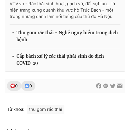
Ðiện thoại Thời báo VTV:
024.66 897 897
VTV.vn - Rác thải sinh hoạt, gạch vỡ, đất sụt lún... là
hiện trang xung quanh khu vực hồ Trúc Bạch - một
Email:
toasoan@vtv.vn
trong những danh lam nổi tiếng của thủ đô Hà Nội.
Liên hệ quảng cáo:
024-7300.7108
Thu gom rác thải - Nghề nguy hiểm trong dịch
bệnh
Cấp bách xử lý rác thải phát sinh do dịch
COVID-19
0
0
® Cấm sao chép dưới mọi hình thức nếu không có sự chấp
thuận bằng văn bản. Ghi rõ nguồn VTV.vn khi phát hành lại
Từ khóa:
thu gom rác thải
thông tin từ website này.