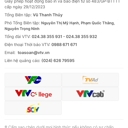
Giấy phép hoạt động báo in và báo điện tử số 483/GP-BTTTT
cấp ngày 29/12/2023
Tổng Biên tập:
Vũ Thanh Thủy
Phó Tổng Biên tập:
Nguyễn Thị Mỹ Hạnh, Phạm Quốc Thắng,
Nguyễn Trọng Ninh
Tổng đài VTV:
024.38 355 931 - 024.38 355 932
Ðiện thoại Thời báo VTV:
0988 671 671
Email:
toasoan@vtv.vn
Liên hệ quảng cáo:
(024) 626 79595
® Cấm sao chép dưới mọi hình thức nếu không có sự chấp