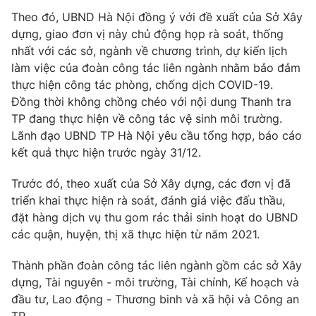
Phim VTV
Giải trí
Theo đó, UBND Hà Nội đồng ý với đề xuất của Sở Xây
Hậu trường
dựng, giao đơn vị này chủ động họp rà soát, thống
Điện ảnh
nhất với các sở, ngành về chương trình, dự kiến lịch
Đời sống
Nhân vật
làm việc của đoàn công tác liên ngành nhằm bảo đảm
Âm nhạc
thực hiện công tác phòng, chống dịch COVID-19.
Du lịch
Khán giả
Giáo dục
Sao
Đồng thời không chồng chéo với nội dung Thanh tra
Làm đẹp
Giải sao mai
TP đang thực hiện về công tác vệ sinh môi trường.
Tuyển sinh
Lãnh đạo UBND TP Hà Nội yêu cầu tổng hợp, báo cáo
Công nghệ
Chất lượng cuộc sống
kết quả thực hiện trước ngày 31/12.
Học trực tuyến
Hitech Công nghệ tương lai
Giao lưu trực tuyến
Trước đó, theo xuất của Sở Xây dựng, các đơn vị đã
Sản phẩm
triển khai thực hiện rà soát, đánh giá việc đấu thầu,
đặt hàng dịch vụ thu gom rác thải sinh hoạt do UBND
Lịch phát sóng
Thị trường
các quận, huyện, thị xã thực hiện từ năm 2021.
Tư vấn
Thành phần đoàn công tác liên ngành gồm các sở Xây
Chuyên mục khác
dựng, Tài nguyên - môi trường, Tài chính, Kế hoạch và
Emagazine
Podcast
đầu tư, Lao động - Thương binh và xã hội và Công an