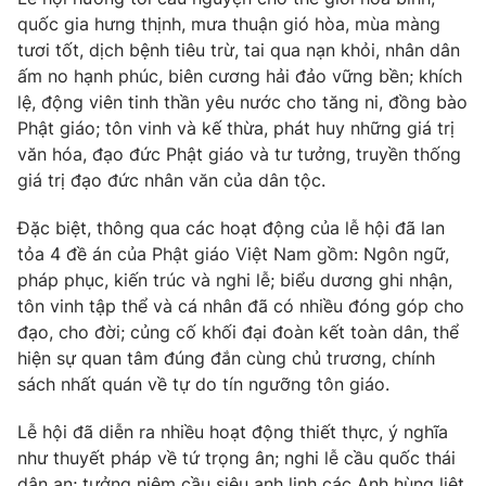
quốc gia hưng thịnh, mưa thuận gió hòa, mùa màng
Photo
Infographic
tươi tốt, dịch bệnh tiêu trừ, tai qua nạn khỏi, nhân dân
ấm no hạnh phúc, biên cương hải đảo vững bền; khích
Video
Shorts video
lệ, động viên tinh thần yêu nước cho tăng ni, đồng bào
Phật giáo; tôn vinh và kế thừa, phát huy những giá trị
văn hóa, đạo đức Phật giáo và tư tưởng, truyền thống
VTV Money
VTV Thể thao
giá trị đạo đức nhân văn của dân tộc.
VTV Sức khoẻ
Bất động sản
Đặc biệt, thông qua các hoạt động của lễ hội đã lan
tỏa 4 đề án của Phật giáo Việt Nam gồm: Ngôn ngữ,
pháp phục, kiến trúc và nghi lễ; biểu dương ghi nhận,
Thị trường 24h
Tấm lòng Việt
tôn vinh tập thể và cá nhân đã có nhiều đóng góp cho
đạo, cho đời; củng cố khối đại đoàn kết toàn dân, thể
VTV4
Vươn mình bằng AI
hiện sự quan tâm đúng đắn cùng chủ trương, chính
sách nhất quán về tự do tín ngưỡng tôn giáo.
VTV9
VTV8
Lễ hội đã diễn ra nhiều hoạt động thiết thực, ý nghĩa
như thuyết pháp về tứ trọng ân; nghi lễ cầu quốc thái
Liên hệ tòa soạn
English
dân an; tưởng niệm cầu siêu anh linh các Anh hùng liệt