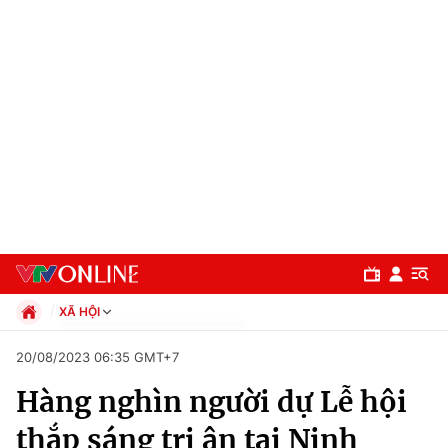
XÃ HỘI
Chính trị
20/08/2023 06:35 GMT+7
Xã hội
Hàng nghìn người dự Lễ hội
Pháp luật
Chuyên mục
Kinh tế
thắp sáng tri ân tại Ninh
Thể thao