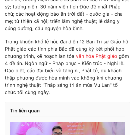
sỹ; tưởng niệm 30 năm viên tịch Đức đệ nhất Pháp
chủ; các hoạt động báo ân trời đất - quốc gia - cha
mẹ; từ thiện xã hội; triển lãm nghệ thuật; lễ dâng y
cúng dường; cầu nguyện hòa bình.
THỜI BÁO VTV
Trong khuôn khổ lễ hội, đại diện 12 Ban Trị sự Giáo hội
Phật giáo các tỉnh phía Bắc đã cùng ký kết phối hợp
chương trình, kế hoạch lan tỏa
văn hóa Phật giáo
gồm
Theo dõi báo trên
4 đề án: Ngôn ngữ - Pháp phục - Kiến trúc - Nghi lễ.
Đặc biệt, các đại biểu và tăng ni, Phật tử, du khách
Cơ quan chủ quản:
Đài Truyền hình Việt Nam
thập phương được hòa mình vào không khí chương
Cơ quan báo chí:
Thời báo VTV
trình nghệ thuật "Thắp sáng tri ân mùa Vu Lan" tổ
chức tối cùng ngày.
Giấy phép hoạt động báo in và báo điện tử số 483/GP-BTTTT
cấp ngày 29/12/2023
Tổng Biên tập:
Vũ Thanh Thủy
Tin liên quan
Phó Tổng Biên tập:
Nguyễn Thị Mỹ Hạnh, Phạm Quốc Thắng,
Nguyễn Trọng Ninh
Tổng đài VTV:
024.38 355 931 - 024.38 355 932