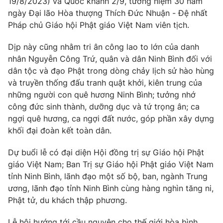
19/8/2023) và Quốc khánh 2/9, tưởng niệm 30 năm
Phim VTV
Giải trí
ngày Đại lão Hòa thượng Thích Đức Nhuận - Đệ nhất
Hậu trường
Pháp chủ Giáo hội Phật giáo Việt Nam viên tịch.
Điện ảnh
Đời sống
Nhân vật
Dịp này cũng nhằm tri ân công lao to lớn của danh
Âm nhạc
nhân Nguyễn Công Trứ, quân và dân Ninh Bình đối với
Du lịch
Khán giả
Giáo dục
dân tộc và đạo Phật trong dòng chảy lịch sử hào hùng
Sao
Làm đẹp
Giải sao mai
và truyền thống đấu tranh quật khởi, kiên trung của
Tuyển sinh
những người con quê hương Ninh Bình; tưởng nhớ
Công nghệ
Chất lượng cuộc sống
công đức sinh thành, dưỡng dục và tứ trọng ân; ca
Học trực tuyến
Hitech Công nghệ tương lai
ngợi quê hương, ca ngợi đất nước, góp phần xây dựng
Giao lưu trực tuyến
khối đại đoàn kết toàn dân.
Sản phẩm
Dự buổi lễ có đại diện Hội đồng trị sự Giáo hội Phật
Lịch phát sóng
Thị trường
giáo Việt Nam; Ban Trị sự Giáo hội Phật giáo Việt Nam
tỉnh Ninh Bình, lãnh đạo một số bộ, ban, ngành Trung
Tư vấn
ương, lãnh đạo tỉnh Ninh Bình cùng hàng nghìn tăng ni,
Chuyên mục khác
Phật tử, du khách thập phương.
Emagazine
Podcast
Lễ hội hướng tới cầu nguyện cho thế giới hòa bình,