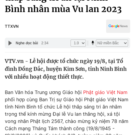
Chính trị
Bình nhân mùa Vu lan 2023
Truyền hình
Văn hóa - Giải trí
Xã hội
Y tế
TTXVN
Đời sống
Pháp luật
Công nghệ
Nghe đọc bài
2:34
Giáo dục
Y tế
VTV.vn - Lễ hội được tổ chức ngày 19/8, tại Tổ
đình Đồng Đắc, huyện Kim Sơn, tỉnh Ninh Bình
Thế giới
với nhiều hoạt động thiết thực.
Tin tức
Kinh tế
Ban Văn hóa Trung ương Giáo hội
Phật giáo Việt Nam
Thế giới đó đây
phối hợp cùng Ban Trị sự Giáo hội Phật giáo Việt Nam
Tài chính
Dữ liệu và đời sống
tỉnh Ninh Bình tổ chức Lễ hội thắp sáng tri ân nhằm
Câu chuyện quốc tế
Thị trường
trọng thể kính mừng Đại lễ Vu lan thắng hội, xá tội
vong nhân Phật lịch 2567, chào mừng kỷ niệm 78 năm
Truyền hình
Góc doanh nghiệp
Cách mạng Tháng Tám thành công (19/8/1945 -