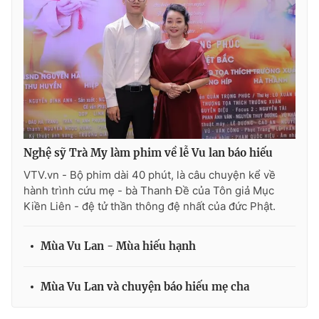
Ðiện thoại Thời báo VTV:
024.66 897 897
Email:
toasoan@vtv.vn
Liên hệ quảng cáo:
024-7300.7108
Nghệ sỹ Trà My làm phim về lễ Vu lan báo hiếu
VTV.vn - Bộ phim dài 40 phút, là câu chuyện kể về
hành trình cứu mẹ - bà Thanh Đề của Tôn giả Mục
Kiền Liên - đệ tử thần thông đệ nhất của đức Phật.
Mùa Vu Lan - Mùa hiếu hạnh
® Cấm sao chép dưới mọi hình thức nếu không có sự chấp
thuận bằng văn bản. Ghi rõ nguồn VTV.vn khi phát hành lại
thông tin từ website này.
Mùa Vu Lan và chuyện báo hiếu mẹ cha