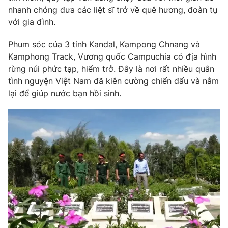
nhanh chóng đưa các liệt sĩ trở về quê hương, đoàn tụ
Photo
Infographic
với gia đình.
Phum sóc của 3 tỉnh Kandal, Kampong Chnang và
Video
Shorts video
Kamphong Track, Vương quốc Campuchia có địa hình
rừng núi phức tạp, hiểm trở. Đây là nơi rất nhiều quân
VTV Money
VTV Thể thao
tình nguyện Việt Nam đã kiên cường chiến đấu và nằm
lại để giúp nước bạn hồi sinh.
VTV Sức khoẻ
Bất động sản
Thị trường 24h
Tấm lòng Việt
VTV4
Vươn mình bằng AI
VTV9
VTV8
Liên hệ tòa soạn
English