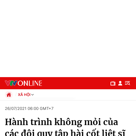
XÃ HỘI
Chính trị
26/07/2021 06:00 GMT+7
Xã hội
Hành trình không mỏi của
Pháp luật
Chuyên mục
Kinh tế
các đội quy tập hài cốt liệt sĩ
Thể thao