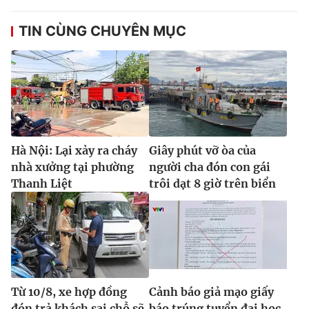
TIN CÙNG CHUYÊN MỤC
Hà Nội: Lại xảy ra cháy
Giây phút vỡ òa của
nhà xưởng tại phường
người cha đón con gái
Thanh Liệt
trôi dạt 8 giờ trên biển
Từ 10/8, xe hợp đồng
Cảnh báo giả mạo giấy
đón trả khách sai chỗ sẽ
báo trúng tuyển đại học