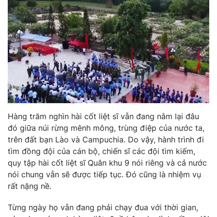
Ðiện thoại Thời báo VTV:
024.66 897 897
Email:
toasoan@vtv.vn
Liên hệ quảng cáo:
024-7300.7108
Hàng trăm nghìn hài cốt liệt sĩ vẫn đang nằm lại đâu
đó giữa núi rừng mênh mông, trùng điệp của nước ta,
trên đất bạn Lào và Campuchia. Do vậy, hành trình đi
tìm đồng đội của cán bộ, chiến sĩ các đội tìm kiếm,
quy tập hài cốt liệt sĩ Quân khu 9 nói riêng và cả nước
® Cấm sao chép dưới mọi hình thức nếu không có sự chấp
nói chung vẫn sẽ được tiếp tục. Đó cũng là nhiệm vụ
thuận bằng văn bản. Ghi rõ nguồn VTV.vn khi phát hành lại
rất nặng nề.
thông tin từ website này.
Từng ngày họ vẫn đang phải chạy đua với thời gian,