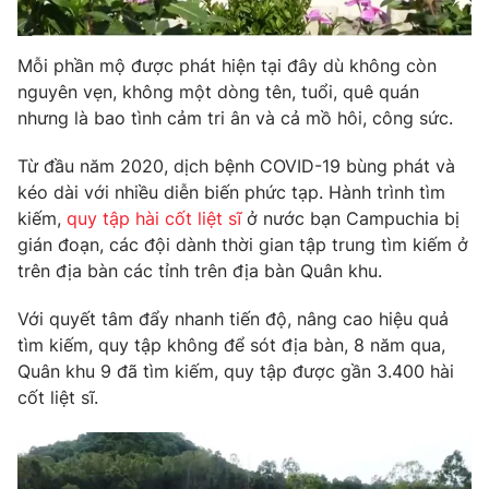
Mỗi phần mộ được phát hiện tại đây dù không còn
nguyên vẹn, không một dòng tên, tuổi, quê quán
THỜI BÁO VTV
nhưng là bao tình cảm tri ân và cả mồ hôi, công sức.
Từ đầu năm 2020, dịch bệnh COVID-19 bùng phát và
kéo dài với nhiều diễn biến phức tạp. Hành trình tìm
Theo dõi báo trên
kiếm,
quy tập hài cốt liệt sĩ
ở nước bạn Campuchia bị
gián đoạn, các đội dành thời gian tập trung tìm kiếm ở
trên địa bàn các tỉnh trên địa bàn Quân khu.
Cơ quan chủ quản:
Đài Truyền hình Việt Nam
Cơ quan báo chí:
Thời báo VTV
Với quyết tâm đẩy nhanh tiến độ, nâng cao hiệu quả
Giấy phép hoạt động báo in và báo điện tử số 483/GP-BTTTT
tìm kiếm, quy tập không để sót địa bàn, 8 năm qua,
cấp ngày 29/12/2023
Quân khu 9 đã tìm kiếm, quy tập được gần 3.400 hài
Tổng Biên tập:
Vũ Thanh Thủy
cốt liệt sĩ.
Phó Tổng Biên tập:
Nguyễn Thị Mỹ Hạnh, Phạm Quốc Thắng,
Nguyễn Trọng Ninh
Tổng đài VTV:
024.38 355 931 - 024.38 355 932