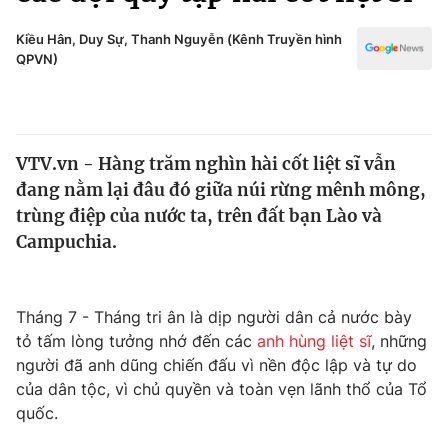
Chính trị
Truyền hình
Kiều Hân, Duy Sự, Thanh Nguyễn (Kênh Truyền hình
Văn hóa - Giải trí
QPVN)
Xã hội
Y tế
Đời sống
Pháp luật
Công nghệ
Giáo dục
VTV.vn - Hàng trăm nghìn hài cốt liệt sĩ vẫn
Y tế
đang nằm lại đâu đó giữa núi rừng mênh mông,
trùng điệp của nước ta, trên đất bạn Lào và
Thế giới
Campuchia.
Tin tức
Kinh tế
Tháng 7 - Tháng tri ân là dịp người dân cả nước bày
Thế giới đó đây
Tài chính
tỏ tấm lòng tưởng nhớ đến các
anh hùng liệt sĩ
, những
Dữ liệu và đời sống
Câu chuyện quốc tế
người đã anh dũng chiến đấu vì nền độc lập và tự do
Thị trường
của dân tộc, vì chủ quyền và toàn vẹn lãnh thổ của Tổ
Truyền hình
quốc.
Góc doanh nghiệp