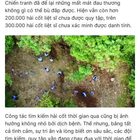
Phim VTV
Chiến tranh đã để lại những mất mát đau thương
Giải trí
không gì có thể bù đắp được. Hiện vẫn còn hơn
Hậu trường
200.000 hài cốt liệt sĩ chưa được quy tập, trên
Điện ảnh
Đời sống
300.000 hài cốt liệt sĩ chưa xác minh được danh tính.
Nhân vật
Âm nhạc
Du lịch
Khán giả
Giáo dục
Sao
Làm đẹp
Giải sao mai
Tuyển sinh
Công nghệ
Chất lượng cuộc sống
Học trực tuyến
Hitech Công nghệ tương lai
Giao lưu trực tuyến
Sản phẩm
Lịch phát sóng
Thị trường
Tư vấn
Công tác tìm kiếm hài cốt thời gian qua cũng bị ảnh
Chuyên mục khác
hưởng không nhỏ bởi dịch bệnh. Thế nhưng, bằng tất
cả tình cảm, sự tri ân và lòng biết ơn sâu sắc, các đội
Emagazine
Podcast
tìm kiếm, quy tập vẫn đang chạy đua với thời gian để