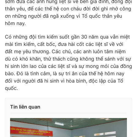
sớm đưa các anh hùng liệt sĩ về bên gia đình, đồng đội
thân yêu, để các thế hệ con cháu đời đời ghi nhớ công
ơn những người đã ngã xuống vì Tổ quốc thân yêu
hôm nay.
Có những đội tìm kiếm suốt gần 30 năm qua vẫn miệt
mài tìm kiếm, cất bốc, đưa hài cốt các liệt sĩ về với
đất mẹ yêu thương. Các chú, các anh luôn tâm niệm
dù có khó khăn, thử thách cũng không thể sánh với sự
hi sinh lớn lao của các liệt sĩ và sự mong mỏi của đồng
bào. Đó là tình cảm, là sự tri ân của thế hệ hôm nay
đối với người đã hi sinh vì hòa bình, độc lập của Tổ
quốc.
Tin liên quan