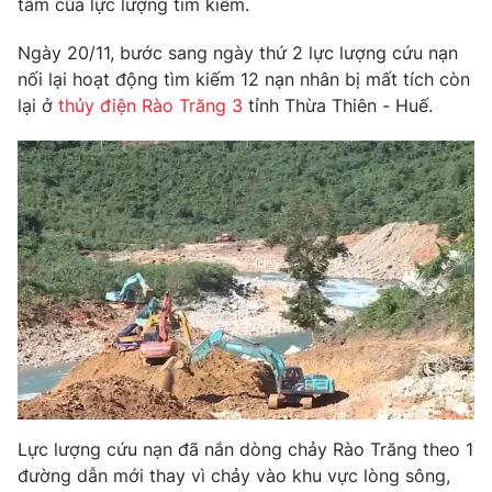
tâm của lực lượng tìm kiếm.
Phim VTV
Giải trí
Hậu trường
Ngày 20/11, bước sang ngày thứ 2 lực lượng cứu nạn
Điện ảnh
nối lại hoạt động tìm kiếm 12 nạn nhân bị mất tích còn
Đời sống
Nhân vật
lại ở
thủy điện Rào Trăng 3
tỉnh Thừa Thiên - Huế.
Âm nhạc
Du lịch
Khán giả
Giáo dục
Sao
Làm đẹp
Giải sao mai
Tuyển sinh
Công nghệ
Chất lượng cuộc sống
Học trực tuyến
Hitech Công nghệ tương lai
Giao lưu trực tuyến
Sản phẩm
Lịch phát sóng
Thị trường
Tư vấn
Chuyên mục khác
Lực lượng cứu nạn đã nắn dòng chảy Rào Trăng theo 1
Emagazine
Podcast
đường dẫn mới thay vì chảy vào khu vực lòng sông,