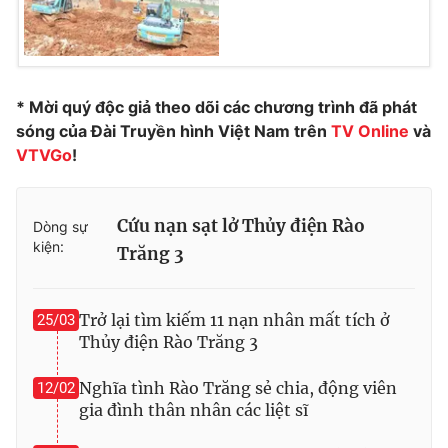
Ðiện thoại Thời báo VTV:
024.66 897 897
Email:
toasoan@vtv.vn
Liên hệ quảng cáo:
024-7300.7108
* Mời quý độc giả theo dõi các chương trình đã phát
sóng của Đài Truyền hình Việt Nam trên
TV Online
và
VTVGo
!
Cứu nạn sạt lở Thủy điện Rào
Dòng sự
kiện:
Trăng 3
Trở lại tìm kiếm 11 nạn nhân mất tích ở
25/03
Thủy điện Rào Trăng 3
® Cấm sao chép dưới mọi hình thức nếu không có sự chấp
thuận bằng văn bản. Ghi rõ nguồn VTV.vn khi phát hành lại
Nghĩa tình Rào Trăng sẻ chia, động viên
12/02
thông tin từ website này.
gia đình thân nhân các liệt sĩ