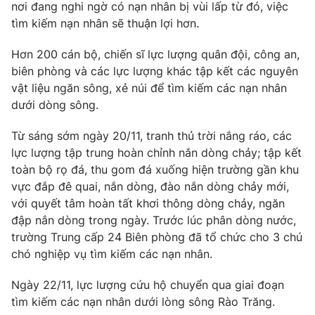
nơi đang nghi ngờ có nạn nhân bị vùi lấp từ đó, việc
Photo
Infographic
tìm kiếm nạn nhân sẽ thuận lợi hơn.
Hơn 200 cán bộ, chiến sĩ lực lượng quân đội, công an,
Video
Shorts video
biên phòng và các lực lượng khác tập kết các nguyên
vật liệu ngăn sông, xẻ núi để tìm kiếm các nạn nhân
VTV Money
VTV Thể thao
dưới dòng sông.
Từ sáng sớm ngày 20/11, tranh thủ trời nắng ráo, các
VTV Sức khoẻ
Bất động sản
lực lượng tập trung hoàn chỉnh nắn dòng chảy; tập kết
toàn bộ rọ đá, thu gom đá xuống hiện trường gần khu
Thị trường 24h
Tấm lòng Việt
vực đắp đê quai, nắn dòng, đào nắn dòng chảy mới,
với quyết tâm hoàn tất khơi thông dòng chảy, ngăn
đập nắn dòng trong ngày. Trước lúc phân dòng nước,
VTV4
Vươn mình bằng AI
trường Trung cấp 24 Biên phòng đã tổ chức cho 3 chú
chó nghiệp vụ tìm kiếm các nạn nhân.
VTV9
VTV8
Ngày 22/11, lực lượng cứu hộ chuyển qua giai đoạn
tìm kiếm các nạn nhân dưới lòng sông Rào Trăng.
Liên hệ tòa soạn
English