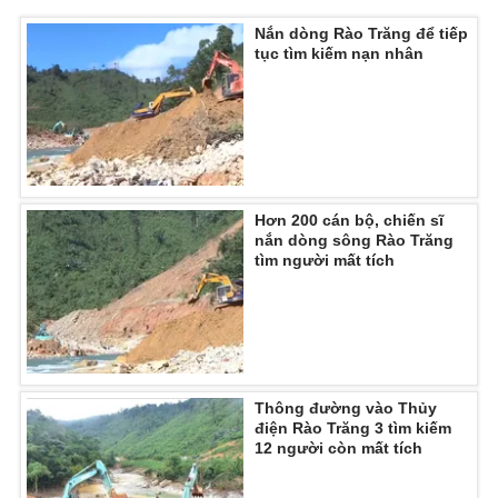
Nắn dòng Rào Trăng để tiếp
tục tìm kiếm nạn nhân
THỜI BÁO VTV
Theo dõi báo trên
Hơn 200 cán bộ, chiến sĩ
nắn dòng sông Rào Trăng
tìm người mất tích
Cơ quan chủ quản:
Đài Truyền hình Việt Nam
Cơ quan báo chí:
Thời báo VTV
Giấy phép hoạt động báo in và báo điện tử số 483/GP-BTTTT
cấp ngày 29/12/2023
Tổng Biên tập:
Vũ Thanh Thủy
Thông đường vào Thủy
Phó Tổng Biên tập:
Nguyễn Thị Mỹ Hạnh, Phạm Quốc Thắng,
điện Rào Trăng 3 tìm kiếm
12 người còn mất tích
Nguyễn Trọng Ninh
Tổng đài VTV:
024.38 355 931 - 024.38 355 932