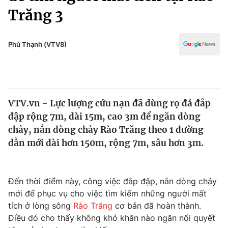
Chính trị
Trăng 3
Truyền hình
Văn hóa - Giải trí
Xã hội
Y tế
Phú Thạnh (VTV8)
Đời sống
Pháp luật
Công nghệ
Giáo dục
Y tế
VTV.vn - Lực lượng cứu nạn đã dùng rọ đá đắp
đập rộng 7m, dài 15m, cao 3m để ngăn dòng
Thế giới
chảy, nắn dòng chảy Rào Trăng theo 1 đường
Tin tức
dẫn mới dài hơn 150m, rộng 7m, sâu hơn 3m.
Kinh tế
Thế giới đó đây
Tài chính
Dữ liệu và đời sống
Đến thời điểm này, công việc đắp đập, nắn dòng chảy
Câu chuyện quốc tế
Thị trường
mới để phục vụ cho việc tìm kiếm những người mất
tích ở lòng sông
Rào Trăng
cơ bản đã hoàn thành.
Truyền hình
Góc doanh nghiệp
Điều đó cho thấy không khó khăn nào ngăn nổi quyết