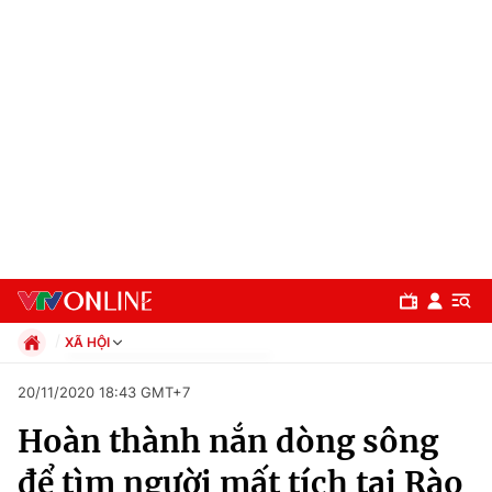
XÃ HỘI
Chính trị
20/11/2020 18:43 GMT+7
Xã hội
Hoàn thành nắn dòng sông
Pháp luật
Chuyên mục
Kinh tế
để tìm người mất tích tại Rào
Thể thao