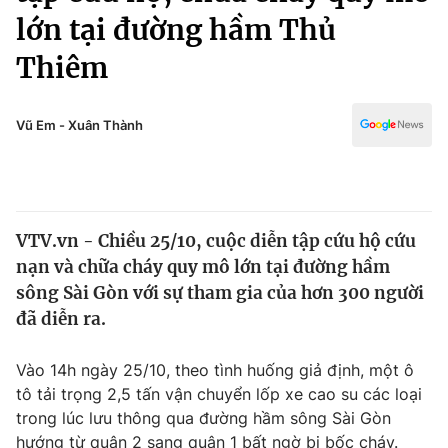
Chính trị
lớn tại đường hầm Thủ
Truyền hình
Văn hóa - Giải trí
Thiêm
Xã hội
Y tế
Đời sống
Pháp luật
Vũ Em - Xuân Thành
Công nghệ
Giáo dục
Y tế
Thế giới
VTV.vn - Chiều 25/10, cuộc diễn tập cứu hộ cứu
nạn và chữa cháy quy mô lớn tại đường hầm
Tin tức
sông Sài Gòn với sự tham gia của hơn 300 người
Kinh tế
đã diễn ra.
Thế giới đó đây
Tài chính
Dữ liệu và đời sống
Câu chuyện quốc tế
Vào 14h ngày 25/10, theo tình huống giả định, một ô
Thị trường
tô tải trọng 2,5 tấn vận chuyển lốp xe cao su các loại
Truyền hình
Góc doanh nghiệp
trong lúc lưu thông qua đường hầm sông Sài Gòn
hướng từ quận 2 sang quận 1 bất ngờ bị bốc cháy.