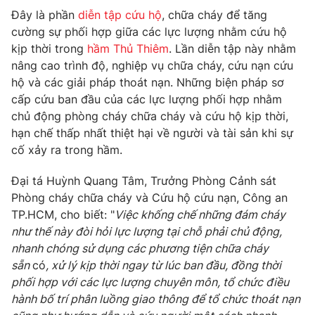
Đây là phần
diễn tập cứu hộ
, chữa cháy để tăng
Photo
Infographic
cường sự phối hợp giữa các lực lượng nhằm cứu hộ
kịp thời trong
hầm Thủ Thiêm
. Lần diễn tập này nhằm
Video
Shorts video
nâng cao trình độ, nghiệp vụ chữa cháy, cứu nạn cứu
hộ và các giải pháp thoát nạn. Những biện pháp sơ
cấp cứu ban đầu của các lực lượng phối hợp nhằm
VTV Money
VTV Thể thao
chủ động phòng cháy chữa cháy và cứu hộ kịp thời,
hạn chế thấp nhất thiệt hại về người và tài sản khi sự
VTV Sức khoẻ
Bất động sản
cố xảy ra trong hầm.
Đại tá Huỳnh Quang Tâm, Trưởng Phòng Cảnh sát
Thị trường 24h
Tấm lòng Việt
Phòng cháy chữa cháy và Cứu hộ cứu nạn, Công an
TP.HCM, cho biết: "
Việc khống chế những đám cháy
VTV4
Vươn mình bằng AI
như thế này đòi hỏi lực lượng tại chỗ phải chủ động,
nhanh chóng sử dụng các phương tiện chữa cháy
sẵn
có
, xử lý kịp thời ngay từ lúc ban đầu, đồng thời
VTV9
VTV8
phối hợp với các lực lượng chuyên môn, tổ chức điều
hành bố trí phân luồng giao thông để tổ chức thoát nạn
Liên hệ tòa soạn
English