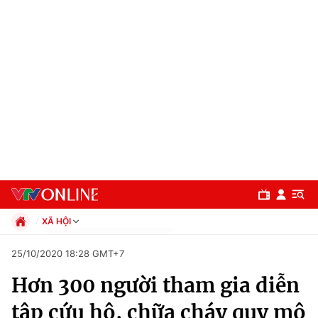
XÃ HỘI
Chính trị
25/10/2020 18:28 GMT+7
Xã hội
Hơn 300 người tham gia diễn
Pháp luật
Chuyên mục
Kinh tế
tập cứu hộ, chữa cháy quy mô
Thể thao