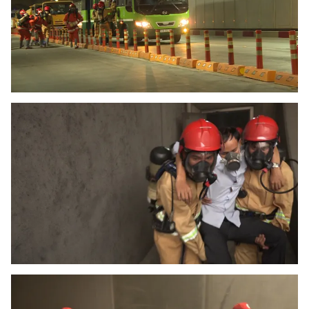
Ðiện thoại Thời báo VTV:
024.66 897 897
Email:
toasoan@vtv.vn
Liên hệ quảng cáo:
024-7300.7108
® Cấm sao chép dưới mọi hình thức nếu không có sự chấp
thuận bằng văn bản. Ghi rõ nguồn VTV.vn khi phát hành lại
thông tin từ website này.