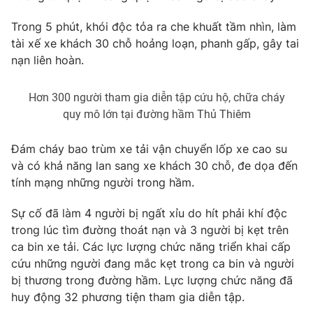
Phim VTV
Giải trí
Trong 5 phút, khói độc tỏa ra che khuất tầm nhìn, làm
Hậu trường
tài xế xe khách 30 chỗ hoảng loạn, phanh gấp, gây tai
Điện ảnh
Đời sống
Nhân vật
nạn liên hoàn.
Âm nhạc
Du lịch
Khán giả
Giáo dục
Hơn 300 người tham gia diễn tập cứu hộ, chữa cháy
Sao
Làm đẹp
quy mô lớn tại đường hầm Thủ Thiêm
Giải sao mai
Tuyển sinh
Công nghệ
Chất lượng cuộc sống
Đám cháy bao trùm xe tải vận chuyển lốp xe cao su
Học trực tuyến
Hitech Công nghệ tương lai
và có khả năng lan sang xe khách 30 chỗ, đe dọa đến
Giao lưu trực tuyến
tính mạng những người trong hầm.
Sản phẩm
Sự cố đã làm 4 người bị ngất xỉu do hít phải khí độc
Lịch phát sóng
Thị trường
trong lúc tìm đường thoát nạn và 3 người bị kẹt trên
ca bin xe tải. Các lực lượng chức năng triển khai cấp
Tư vấn
cứu những người đang mắc kẹt trong ca bin và người
Chuyên mục khác
bị thương trong đường hầm. Lực lượng chức năng đã
Emagazine
Podcast
huy động 32 phương tiện tham gia diễn tập.